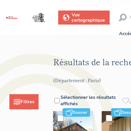
Vue
cartographique
Accéd
Résultats de la rec
(Département : Paris)
Sélectionner les résultats
Filtres
affichés
Dossier
Doss