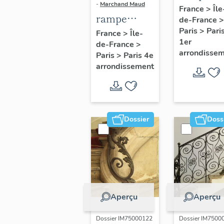
-
Marchand Maud
d'appui,
France
>
Île
rampe
de-France
>
escalier 
d'appui,
Paris
>
Pari
France
>
Île-
la maison
1er
de-France
>
escalier de
porte
arrondisse
Paris
>
Paris 4e
la maison à
cochère
arrondissement
porte
(non étud
cochère
dite hôtel
Charpentier
Dossier
Doss
(non étudié)
Aperçu
Aperçu
Dossier IM75000122
Dossier IM7500