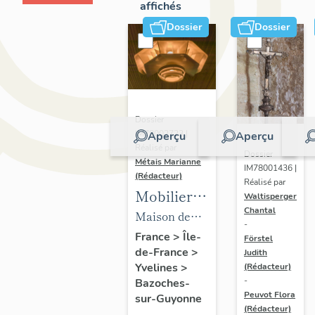
affichés
Dossier
Dossier
Dossier
IM78002723 |
Aperçu
Aperçu
Réalisé par
Dossier
Métais Marianne
IM78001436 |
(Rédacteur)
Réalisé par
Mobilier
Waltisperger
Chantal
de la
Maison de
-
maison
villégiature
France
>
Île-
Förstel
de-France
>
Louis
Judith
dite maison
Yvelines
>
(Rédacteur)
Carré
Louis Carré
-
Bazoches-
Peuvot Flora
sur-Guyonne
(Rédacteur)