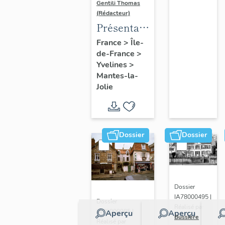
Gentili Thomas
(Rédacteur)
Présentation
de l'étude
France
>
Île-
de-France
>
Yvelines
>
Mantes-la-
Jolie
Dossier
Dossier
Dossier
IA78000495 |
Dossier
Réalisé par
IA78000985 |
Aperçu
Aperçu
Bussière
Réalisé par