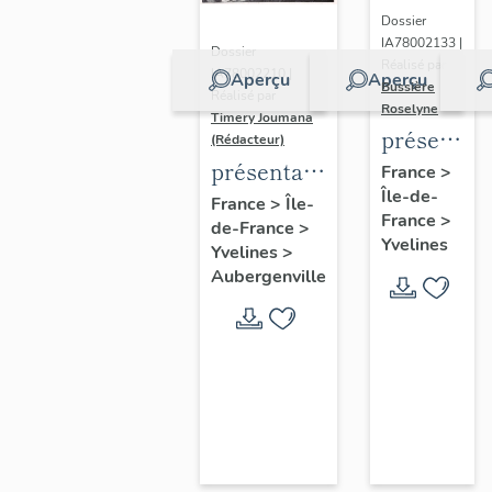
Dossier
IA78002133 |
Dossier
Réalisé par
IA78002210 |
Aperçu
Aperçu
Bussière
Réalisé par
Roselyne
Timery Joumana
présentat
(Rédacteur)
du
présentation
France
>
Île-de-
diagnostic
de l'étude
France
>
Île-
France
>
patrimonia
de-France
>
d'Elisabethville
Yvelines
Yvelines
>
urbain
Aubergenville
et
paysager
de
Seine-
Aval