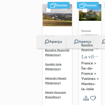
Dossier
Dossier
Dossier
IA78002174 |
Dossier
Réalisé par
IA78002272 |
Aperçu
Aperçu
Bussière
Réalisé par
Roselyne
Bussière Roselyne
La ville
(Rédacteur)
-
de
France
>
Gandini Julie
Île-de-
Mantes-
(Rédacteur)
France
>
-
la-Jolie
Yvelines
>
Mélandri Magali
(Rédacteur)
Mantes-
-
la-Jolie
Malek Houssam
(Enquêteur)
-