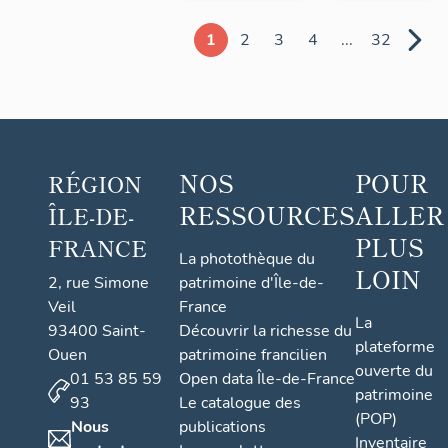
1
2
3
4
...
32
NOS
POUR
RÉGION
RESSOURCES
ALLER
ÎLE-DE-
PLUS
FRANCE
La photothèque du
LOIN
2, rue Simone
patrimoine d'Île-de-
Veil
France
La
93400 Saint-
Découvrir la richesse du
plateforme
Ouen
patrimoine francilien
ouverte du
01 53 85 59
Open data Île-de-France
patrimoine
93
Le catalogue des
(POP)
Nous
publications
Inventaire