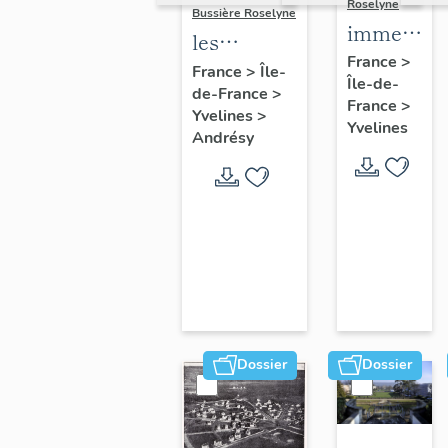
Roselyne
Bussière Roselyne
immeubles
les
maisons,
France
>
immeubles,
France
>
Île-
Île-de-
fermes
de-France
>
maisons et
France
>
Yvelines
>
fermes du
Yvelines
Andrésy
canton
d'Andrésy
Dossier
Dossier