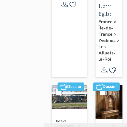
Le
mobilier
Eglise
de
paroissiale
France
>
Île-de-
l'église
Saint-
France
>
paroissial
Nicolas
Yvelines
>
Saint-
Les
Nicolas
Alluets-
le-Roi
Dossier
Dossier
Dossier
IM78002670 |