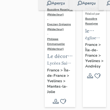
Aperçu
Aperçu
Dossier
Réalisé par
IM78002588 |
Bussière Roselyne
Réalisé par
(Rédacteur)
Bussière
-
Roselyne
Enezian Grégoire
le
(Rédacteur)
-
mobilier
église
Philippe
de
paroissiale
Emmanuelle
France
>
(Rédacteur)
Île-de-
l'église
Saint-
Le décor
France
>
Saint-
Germain
Yvelines
>
des lycées
Lycées Saint-
Germain-
Andrésy
de Mantes
Exupéry et
France
>
Île-
de-
de-France
>
Jean Rostand
Paris
Yvelines
>
(liste
Mantes-la-
supplémen
Jolie