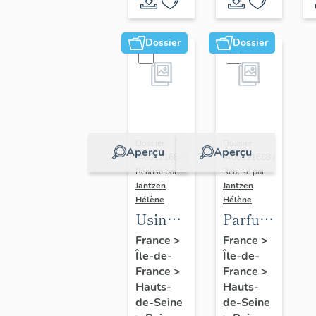
inventaire)
Dossier
Dossier
Dossier
Dossier
Aperçu
Aperçu
IA00121684 |
IA00121688 |
Réalisé par
Réalisé par
Jantzen
Jantzen
Hélène
Hélène
Usine
Parfumerie
de
des
France
>
France
>
Île-de-
Île-de-
construction
Parfums
France
>
France
>
aéronautique
de
Hauts-
Hauts-
et
Luzy,
de-Seine
de-Seine