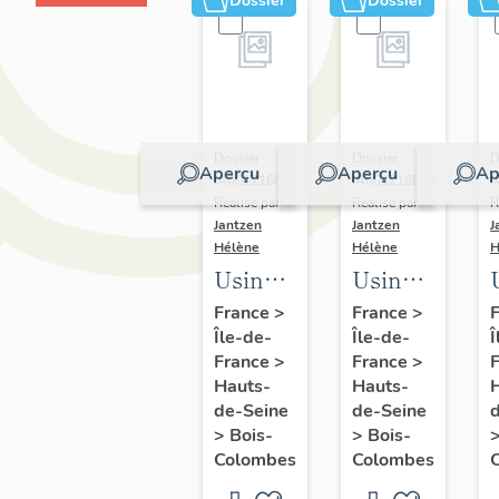
Dossier
Dossier
Dossier
Dossier
D
Aperçu
Aperçu
Ap
IA00121689 |
IA00121685 |
I
Réalisé par
Réalisé par
R
Jantzen
Jantzen
J
Hélène
Hélène
H
Usine
Usine
de
de
France
>
France
>
Île-de-
Île-de-
Î
cosmétiques
construction
France
>
France
>
dite
aéronautique
Hauts-
Hauts-
Payot
Air
de-Seine
de-Seine
(détruit
Equipement
>
Bois-
>
Bois-
Colombes
Colombes
après
(détruit
inventaire)
après