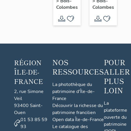
automobile
puis
>
Bois-
>
Bois-
Colombes
Colombes
Hispano
Synarôme
Suiza,
puis
Hispano
Suiza
SNECMA
NOS
POUR
RÉGION
RESSOURCES
ALLER
ÎLE-DE-
PLUS
FRANCE
La photothèque du
LOIN
2, rue Simone
patrimoine d'Île-de-
Veil
France
La
93400 Saint-
Découvrir la richesse du
plateforme
Ouen
patrimoine francilien
ouverte du
01 53 85 59
Open data Île-de-France
patrimoine
93
Le catalogue des