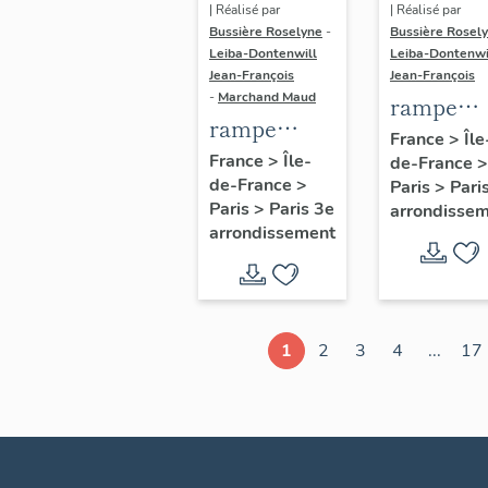
| Réalisé par
| Réalisé par
Bussière Roselyne
-
Bussière Rosel
Leiba-Dontenwill
Leiba-Dontenwi
Jean-François
Jean-François
-
Marchand Maud
rampe
rampe
d'appui,
France
>
Île
d'appui,
France
>
Île-
de-France
>
escalier 
de-France
>
escalier de
Paris
>
Pari
la maison
Paris
>
Paris 3e
arrondisse
la maison à
porte
arrondissement
porte
cochère
cochère
dite hôtel
(non étudié)
de Bence
(non étud
1
2
3
4
...
17