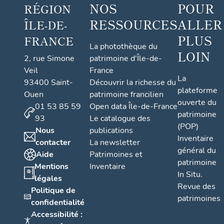
NOS
POUR
RÉGION
RESSOURCES
ALLER
ÎLE-DE-
PLUS
FRANCE
La photothèque du
LOIN
2, rue Simone
patrimoine d'Île-de-
Veil
France
La
93400 Saint-
Découvrir la richesse du
plateforme
Ouen
patrimoine francilien
ouverte du
01 53 85 59
Open data Île-de-France
patrimoine
93
Le catalogue des
(POP)
Nous
publications
Inventaire
contacter
La newsletter
général du
Aide
Patrimoines et
patrimoine
Mentions
Inventaire
In Situ.
légales
Revue des
Politique de
patrimoines
confidentialité
Accessibilité :