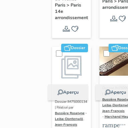
Paris
>
Pari
l' hôtel d
Paris
>
Paris
Adolescents
arrondisse
Sandrevil
14e
arrondissement
(non étud
Dossier
Doss
Dossier IM7500
Aperçu
Aperçu
| Réalisé par
Bussière Rosel
Dossier IM75000134
Leiba-Dontenwi
| Réalisé par
Jean-François
Bussière Roselyne
-
-
Marchand Ma
Leiba-Dontenwill
rampe
Jean-François