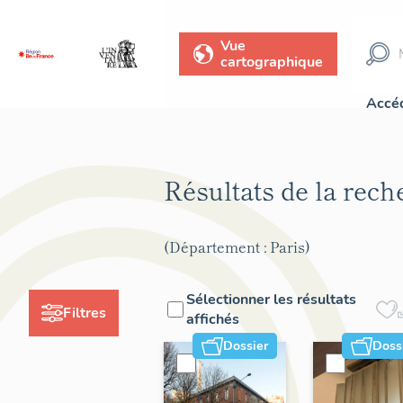
Vue
cartographique
Accéd
Résultats de la rec
(Département : Paris)
Sélectionner les résultats
Filtres
affichés
Dossier
Doss