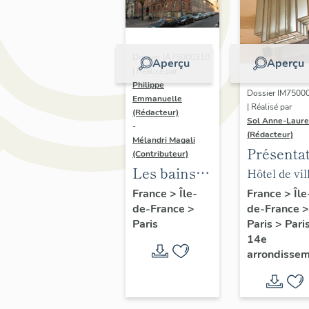
Dossier IA75000310
Aperçu
Aperçu
| Réalisé par
Philippe
Dossier IM7500
Emmanuelle
| Réalisé par
(Rédacteur)
Sol Anne-Laure
-
(Rédacteur)
Mélandri Magali
Présenta
(Contributeur)
du mobili
Les bains
Hôtel de vil
de la mai
douches
annexe
France
>
Île
France
>
Île-
de-France
>
de-France
>
annexe
municipaux
Paris
>
Pari
Paris
de la ville
14e
de Paris
arrondisse