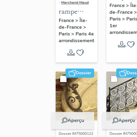
-
Marchand Maud
d'appui,
France
>
Île
rampe
de-France
>
escalier 
d'appui,
Paris
>
Pari
France
>
Île-
la maison
1er
de-France
>
escalier de
porte
arrondisse
Paris
>
Paris 4e
la maison à
cochère
arrondissement
porte
(non étud
cochère
dite hôtel
Charpentier
Dossier
Doss
(non étudié)
Aperçu
Aperçu
Dossier IM75000122
Dossier IM7500