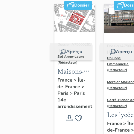
Dossier
Doss
Dossier IA75000261
Dossier IA7500
| Réalisé par
Aperçu
Aperçu
| Réalisé par
Sol Anne-Laure
Philippe
(Rédacteur)
Emmanuelle
Maisons-
(Rédacteur)
-
immeubles
France
>
Île-
Mercier Marian
de-France
>
(Rédacteur)
Paris
>
Paris
-
14e
Carré-Richer An
arrondissement
(Rédacteur)
Les lycée
parisiens
France
>
Île
de-France
>
Jean-Cla