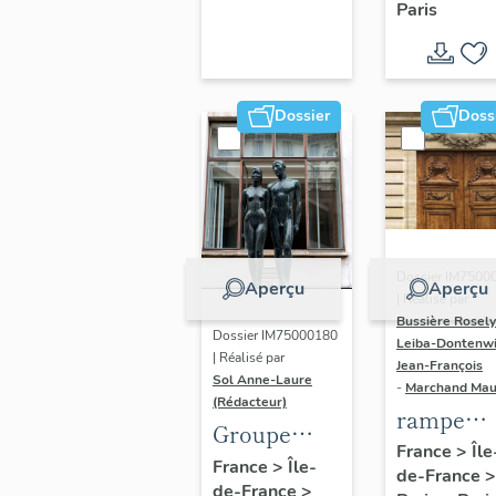
Paris
Dondel e
Roger
Dhuit
Dossier
Doss
Dossier IM7500
Aperçu
Aperçu
| Réalisé par
Bussière Rosel
Dossier IM75000180
Leiba-Dontenwi
| Réalisé par
Jean-François
Sol Anne-Laure
-
Marchand Ma
(Rédacteur)
rampe
Groupe
d'appui,
France
>
Île
sculpté :
France
>
Île-
de-France
>
escalier 
de-France
>
Les