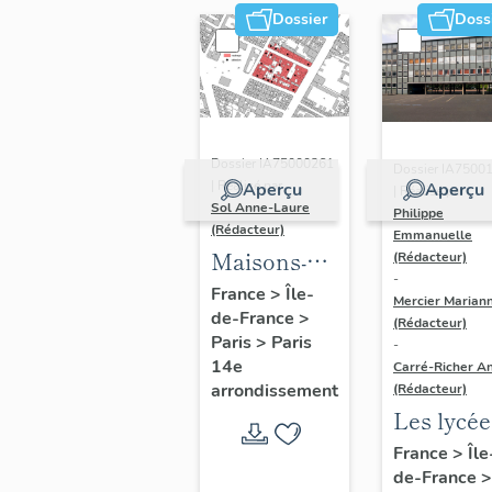
Dossier
Doss
Dossier IA75000261
Dossier IA7500
| Réalisé par
Aperçu
Aperçu
| Réalisé par
Sol Anne-Laure
Philippe
(Rédacteur)
Emmanuelle
Maisons-
(Rédacteur)
-
immeubles
France
>
Île-
Mercier Marian
de-France
>
(Rédacteur)
Paris
>
Paris
-
14e
Carré-Richer An
arrondissement
(Rédacteur)
Les lycée
parisiens
France
>
Île
de-France
>
Jean-Cla