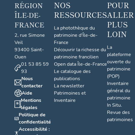
NOS
POUR
RÉGION
RESSOURCES
ALLER
ÎLE-DE-
PLUS
FRANCE
La photothèque du
LOIN
2, rue Simone
patrimoine d'Île-de-
Veil
France
La
93400 Saint-
Découvrir la richesse du
plateforme
Ouen
patrimoine francilien
ouverte du
01 53 85 59
Open data Île-de-France
patrimoine
93
Le catalogue des
(POP)
Nous
publications
Inventaire
contacter
La newsletter
général du
Aide
Patrimoines et
patrimoine
Mentions
Inventaire
In Situ.
légales
Revue des
Politique de
patrimoines
confidentialité
Accessibilité :