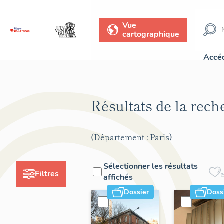
Vue
cartographique
Accéd
Résultats de la rec
(Département : Paris)
Sélectionner les résultats
Filtres
affichés
Dossier
Doss