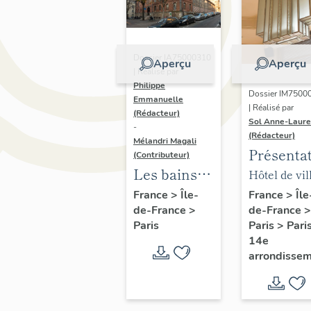
Dossier IA75000310
Aperçu
Aperçu
| Réalisé par
Philippe
Dossier IM7500
Emmanuelle
| Réalisé par
(Rédacteur)
Sol Anne-Laure
-
(Rédacteur)
Mélandri Magali
Présenta
(Contributeur)
du mobili
Les bains
Hôtel de vil
de la mai
douches
annexe
France
>
Île
France
>
Île-
de-France
>
de-France
>
annexe
municipaux
Paris
>
Pari
Paris
de la ville
14e
de Paris
arrondisse