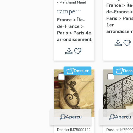
-
Marchand Maud
d'appui,
France
>
Île
rampe
de-France
>
escalier 
d'appui,
Paris
>
Pari
France
>
Île-
la maison
1er
de-France
>
escalier de
porte
arrondisse
Paris
>
Paris 4e
la maison à
cochère
arrondissement
porte
(non étud
cochère
dite hôtel
Charpentier
Dossier
Doss
(non étudié)
Aperçu
Aperçu
Dossier IM75000122
Dossier IM7500