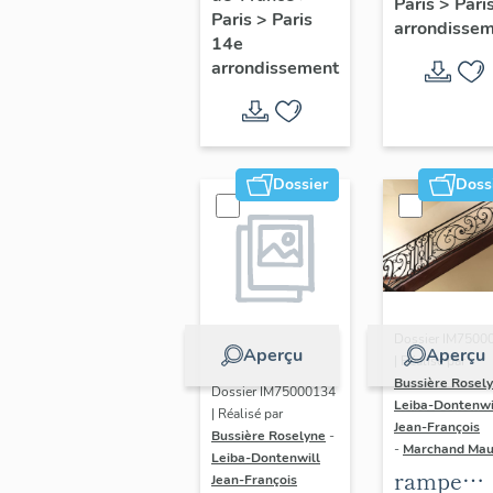
Paris
>
Pari
l' hôtel d
Paris
>
Paris
Adolescents
arrondisse
Sandrevil
14e
arrondissement
(non étud
Dossier
Doss
Dossier IM7500
Aperçu
Aperçu
| Réalisé par
Bussière Rosel
Dossier IM75000134
Leiba-Dontenwi
| Réalisé par
Jean-François
Bussière Roselyne
-
-
Marchand Ma
Leiba-Dontenwill
rampe
Jean-François