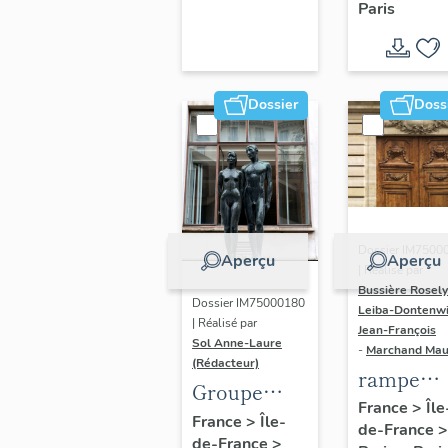
Paris
Dondel e
Roger
Dhuit
Dossier
Doss
Dossier IM7500
Aperçu
Aperçu
| Réalisé par
Bussière Rosel
Dossier IM75000180
Leiba-Dontenwi
| Réalisé par
Jean-François
Sol Anne-Laure
-
Marchand Ma
(Rédacteur)
rampe
Groupe
d'appui,
France
>
Île
sculpté :
France
>
Île-
de-France
>
escalier 
de-France
>
Les