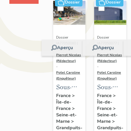
Dossier
Dossier
Dossier
Dossier
IA77050080 |
IA77050077 |
Aperçu
Aperçu
Réalisé par
Réalisé par
Pierrot Nicolas
Pierrot Nicolas
(Rédacteur)
(Rédacteur)
-
-
Potel Caroline
Potel Caroline
(Enquêteur)
(Enquêteur)
Sous-
Sous-
dossier 6
dossier 3
France
>
France
>
Île-de-
Île-de-
:
: unités
France
>
France
>
installations
de
Seine-et-
Seine-et-
de
stockage
Marne
>
Marne
>
chargement
de la
Grandpuits-
Grandpuits-