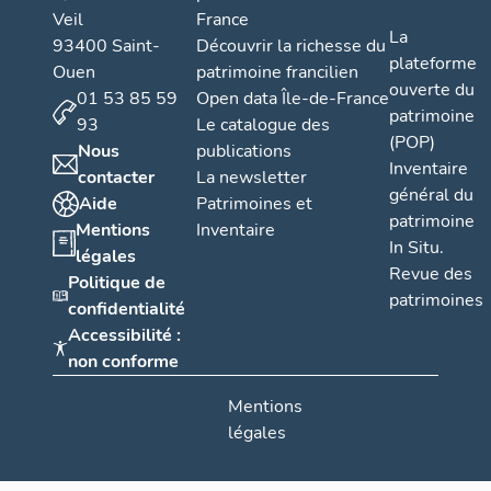
Veil
France
La
93400 Saint-
Découvrir la richesse du
plateforme
Ouen
patrimoine francilien
ouverte du
01 53 85 59
Open data Île-de-France
patrimoine
93
Le catalogue des
(POP)
Nous
publications
Inventaire
contacter
La newsletter
général du
Aide
Patrimoines et
patrimoine
Mentions
Inventaire
In Situ.
légales
Revue des
Politique de
patrimoines
confidentialité
Accessibilité :
non conforme
Mentions
légales