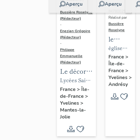
Aperçu
Aperçu
Dossier
Réalisé par
IM78002588 |
Bussière Roselyne
Réalisé par
(Rédacteur)
Bussière
-
Roselyne
Enezian Grégoire
le
(Rédacteur)
-
mobilier
église
Philippe
de
paroissiale
Emmanuelle
France
>
(Rédacteur)
Île-de-
l'église
Saint-
Le décor
France
>
Saint-
Germain
Yvelines
>
des lycées
Lycées Saint-
Germain-
Andrésy
de Mantes
Exupéry et
France
>
Île-
de-
de-France
>
Jean Rostand
Paris
Yvelines
>
(liste
Mantes-la-
supplémen
Jolie