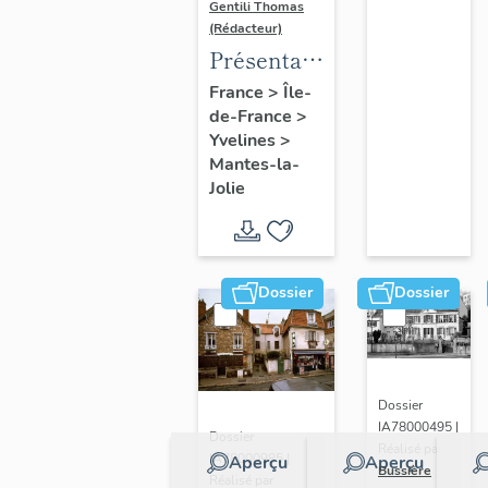
Gentili Thomas
(Rédacteur)
Présentation
de l'étude
France
>
Île-
de-France
>
Yvelines
>
Mantes-la-
Jolie
Dossier
Dossier
Dossier
IA78000495 |
Dossier
Réalisé par
IA78000985 |
Aperçu
Aperçu
Bussière
Réalisé par