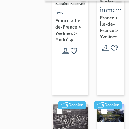
Roselyne
Bussière Roselyne
immeubles
les
maisons,
France
>
immeubles,
France
>
Île-
Île-de-
fermes
de-France
>
maisons et
France
>
Yvelines
>
fermes du
Yvelines
Andrésy
canton
d'Andrésy
Dossier
Dossier