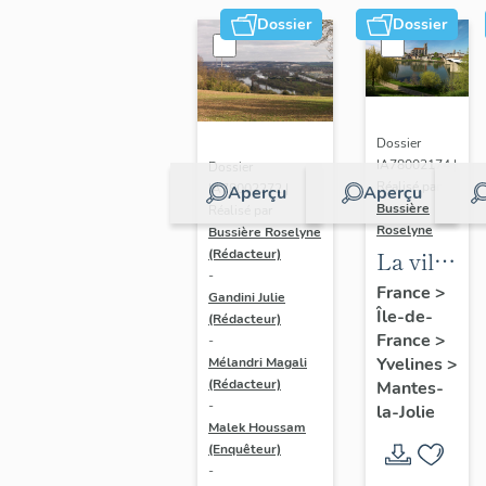
Dossier
Dossier
Dossier
IA78002174 |
Dossier
Réalisé par
IA78002272 |
Aperçu
Aperçu
Bussière
Réalisé par
Roselyne
Bussière Roselyne
La ville
(Rédacteur)
-
de
France
>
Gandini Julie
Île-de-
Mantes-
(Rédacteur)
France
>
-
la-Jolie
Yvelines
>
Mélandri Magali
(Rédacteur)
Mantes-
-
la-Jolie
Malek Houssam
(Enquêteur)
-