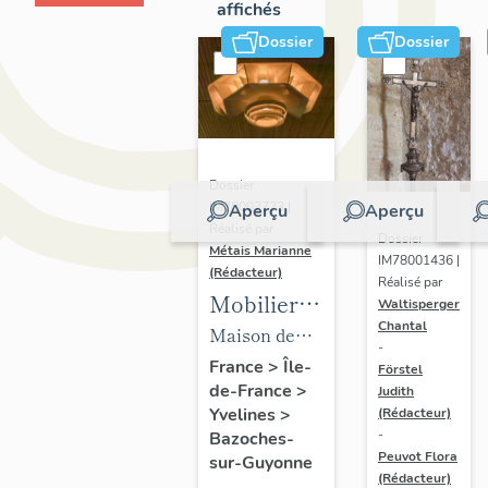
affichés
Dossier
Dossier
Dossier
IM78002723 |
Aperçu
Aperçu
Réalisé par
Dossier
Métais Marianne
IM78001436 |
(Rédacteur)
Réalisé par
Mobilier
Waltisperger
Chantal
de la
Maison de
-
maison
villégiature
France
>
Île-
Förstel
de-France
>
Louis
Judith
dite maison
Yvelines
>
(Rédacteur)
Carré
Louis Carré
-
Bazoches-
Peuvot Flora
sur-Guyonne
(Rédacteur)