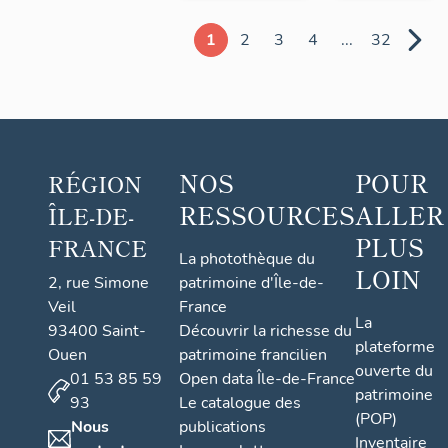
1
2
3
4
...
32
NOS
POUR
RÉGION
RESSOURCES
ALLER
ÎLE-DE-
PLUS
FRANCE
La photothèque du
LOIN
2, rue Simone
patrimoine d'Île-de-
Veil
France
La
93400 Saint-
Découvrir la richesse du
plateforme
Ouen
patrimoine francilien
ouverte du
01 53 85 59
Open data Île-de-France
patrimoine
93
Le catalogue des
(POP)
Nous
publications
Inventaire