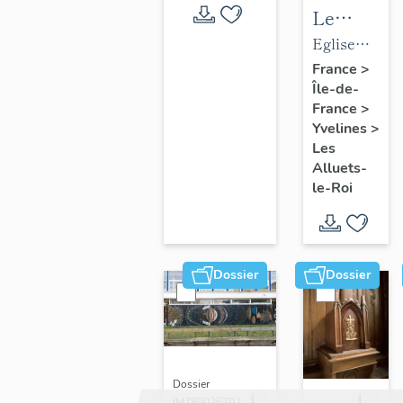
Le
mobilier
Eglise
de
paroissiale
France
>
Île-de-
l'église
Saint-
France
>
paroissial
Nicolas
Yvelines
>
Saint-
Les
Nicolas
Alluets-
le-Roi
Dossier
Dossier
Dossier
IM78002670 |