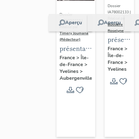
Dossier
IA78002133 |
Dossier
Réalisé par
IA78002210 |
Aperçu
Aperçu
Bussière
Réalisé par
Roselyne
Timery Joumana
présentat
(Rédacteur)
du
présentation
France
>
Île-de-
diagnostic
de l'étude
France
>
Île-
France
>
patrimonia
de-France
>
d'Elisabethville
Yvelines
Yvelines
>
urbain
Aubergenville
et
paysager
de
Seine-
Aval