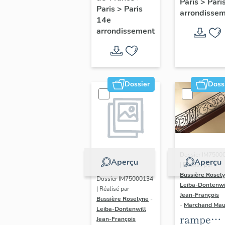
Paris
>
Pari
l' hôtel d
Paris
>
Paris
Adolescents
arrondisse
Sandrevil
14e
arrondissement
(non étud
Dossier
Doss
Dossier IM7500
Aperçu
Aperçu
| Réalisé par
Bussière Rosel
Dossier IM75000134
Leiba-Dontenwi
| Réalisé par
Jean-François
Bussière Roselyne
-
-
Marchand Ma
Leiba-Dontenwill
rampe
Jean-François