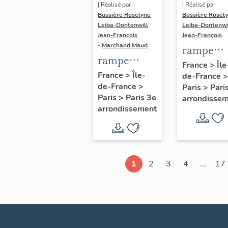
| Réalisé par
| Réalisé par
Bussière Roselyne
-
Bussière Rosel
Leiba-Dontenwill
Leiba-Dontenwi
Jean-François
Jean-François
-
Marchand Maud
rampe
rampe
d'appui,
France
>
Île
d'appui,
France
>
Île-
de-France
>
escalier 
de-France
>
escalier de
Paris
>
Pari
la maison
Paris
>
Paris 3e
arrondisse
la maison à
porte
arrondissement
porte
cochère
cochère
dite hôtel
(non étudié)
de Bence
(non étud
1
2
3
4
...
17