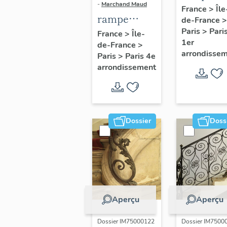
-
Marchand Maud
d'appui,
France
>
Île
rampe
de-France
>
escalier 
d'appui,
Paris
>
Pari
France
>
Île-
la maison
1er
de-France
>
escalier de
porte
arrondisse
Paris
>
Paris 4e
la maison à
cochère
arrondissement
porte
(non étud
cochère
dite hôtel
Charpentier
Dossier
Doss
(non étudié)
Aperçu
Aperçu
Dossier IM75000122
Dossier IM7500