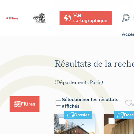
Vue
cartographique
Accéd
Résultats de la rec
(Département : Paris)
Sélectionner les résultats
Filtres
affichés
Dossier
Doss