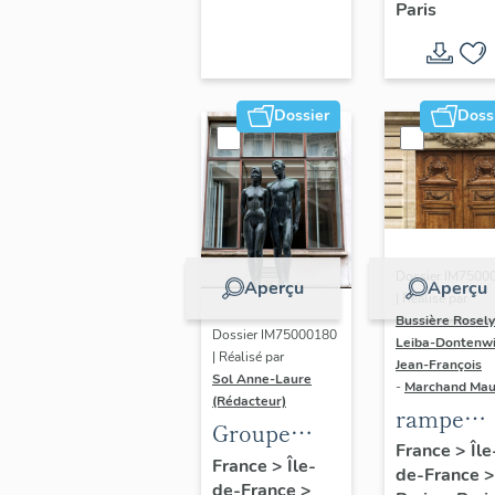
Paris
Dondel e
Roger
Dhuit
Dossier
Doss
Dossier IM7500
Aperçu
Aperçu
| Réalisé par
Bussière Rosel
Dossier IM75000180
Leiba-Dontenwi
| Réalisé par
Jean-François
Sol Anne-Laure
-
Marchand Ma
(Rédacteur)
rampe
Groupe
d'appui,
France
>
Île
sculpté :
France
>
Île-
de-France
>
escalier 
de-France
>
Les