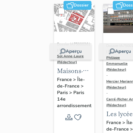
Dossier
Doss
Dossier IA75000261
Dossier IA7500
| Réalisé par
Aperçu
Aperçu
| Réalisé par
Sol Anne-Laure
Philippe
(Rédacteur)
Emmanuelle
Maisons-
(Rédacteur)
-
immeubles
France
>
Île-
Mercier Marian
de-France
>
(Rédacteur)
Paris
>
Paris
-
14e
Carré-Richer An
arrondissement
(Rédacteur)
Les lycée
parisiens
France
>
Île
de-France
>
Jean-Cla