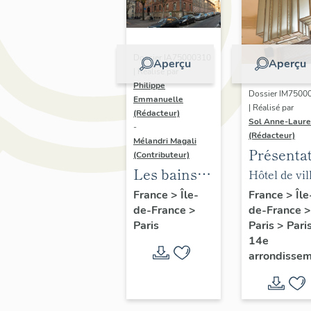
Dossier IA75000310
Aperçu
Aperçu
| Réalisé par
Philippe
Dossier IM7500
Emmanuelle
| Réalisé par
(Rédacteur)
Sol Anne-Laure
-
(Rédacteur)
Mélandri Magali
Présenta
(Contributeur)
du mobili
Les bains
Hôtel de vil
de la mai
douches
annexe
France
>
Île
France
>
Île-
de-France
>
de-France
>
annexe
municipaux
Paris
>
Pari
Paris
de la ville
14e
de Paris
arrondisse