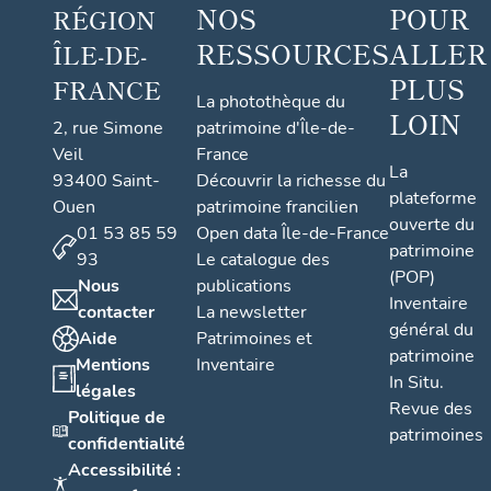
NOS
POUR
RÉGION
RESSOURCES
ALLER
ÎLE-DE-
PLUS
FRANCE
La photothèque du
LOIN
2, rue Simone
patrimoine d'Île-de-
Veil
France
La
93400 Saint-
Découvrir la richesse du
plateforme
Ouen
patrimoine francilien
ouverte du
01 53 85 59
Open data Île-de-France
patrimoine
93
Le catalogue des
(POP)
Nous
publications
Inventaire
contacter
La newsletter
général du
Aide
Patrimoines et
patrimoine
Mentions
Inventaire
In Situ.
légales
Revue des
Politique de
patrimoines
confidentialité
Accessibilité :