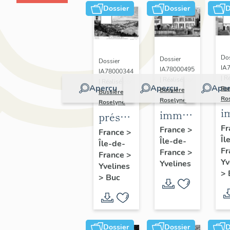
Dossier
Dossier
D
Dos
Dossier
Dossier
IA
IA78000495
IA78000344
| R
| Réalisé par
| Réalisé par
Aperçu
Aperçu
Aper
Bu
Bussière
Bussière
Ro
Roselyne
Roselyne
i
immeubles,
présentation
m
maisons,
Fr
de la
France
>
France
>
Îl
f
Île-de-
fermes
Île-de-
commune
Fr
France
>
France
>
de Buc
Yv
Yvelines
Yvelines
>
>
Buc
Dossier
Dossier
D