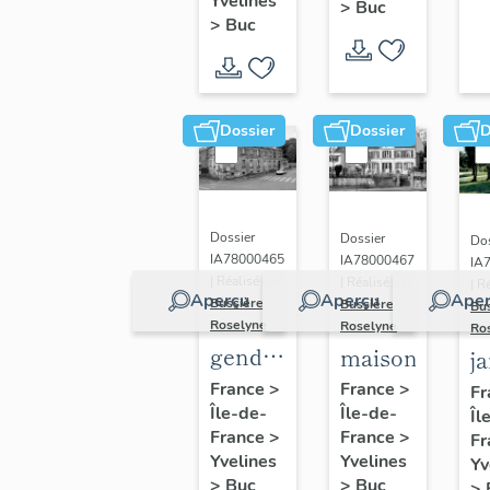
(n°1)
Yvelines
>
Buc
(n°2)
>
Buc
Dossier
Dossier
D
Dossier
Dossier
Dos
IA78000465
IA78000467
IA
| Réalisé par
| Réalisé par
| R
Aperçu
Aperçu
Aper
Bussière
Bussière
Bu
Roselyne
Roselyne
Ro
gendarmerie,
maison
j
actuellement
France
>
France
>
Fr
Île-de-
immeuble
Île-de-
Îl
France
>
France
>
Fr
Yvelines
Yvelines
Yv
>
Buc
>
Buc
>