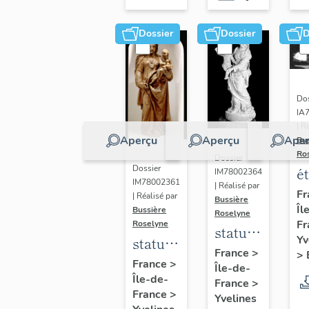
Dossier
Dossier
D
Dos
IA
| R
Aperçu
Aperçu
Aper
Bu
Ro
Dossier
Dossier
é
IM78002364
IM78002361
| Réalisé par
a
Fr
| Réalisé par
Bussière
Îl
di
Bussière
Roselyne
Fr
Roselyne
a
statue :
Yv
statue :
L
Vierge
France
>
>
Vierge
France
>
B
Île-de-
à
Île-de-
à
France
>
l'Enfant
France
>
Yvelines
l'Enfant