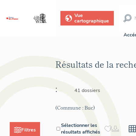
Vue
cartographique
Accéd
Résultats de la rec
:
41 dossiers
(Commune : Buc)
Sélectionner les
Filtres
résultats affichés