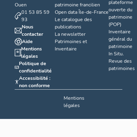
plateforme
Ouen
patrimoine francilien
ouverte du
01 53 85 59
Open data Île-de-France
patrimoine
93
Le catalogue des
(POP)
Nous
publications
Inventaire
contacter
La newsletter
général du
Aide
Patrimoines et
patrimoine
Mentions
Inventaire
In Situ.
légales
Revue des
Politique de
patrimoines
confidentialité
Accessibilité :
non conforme
Mentions
légales