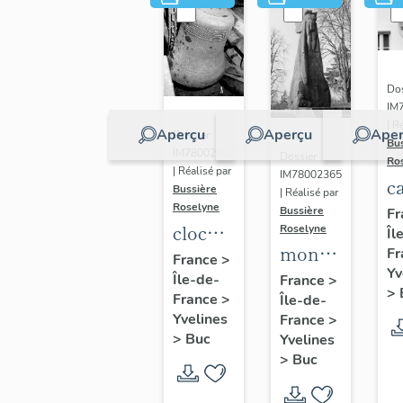
Dos
IM
| R
Aperçu
Aperçu
Aper
Dossier
Bu
IM78002362
Dossier
Ro
| Réalisé par
IM78002365
c
Bussière
| Réalisé par
s
Roselyne
Bussière
Fr
cloche
Roselyne
Îl
monument
Fr
dite
France
>
Yv
funéraire
Île-de-
Louise
France
>
>
France
>
Île-de-
de
Auguste
Yvelines
France
>
Jean
Adélaïde
>
Buc
Yvelines
Casale
>
Buc