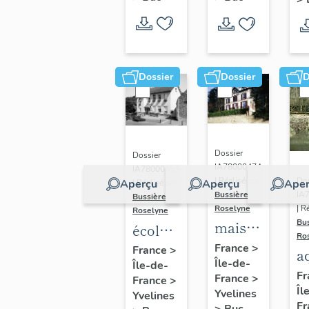
Dossier
Dossier
D
Dossier
Dossier
IA78000474
IA78000453
Dos
| Réalisé par
Aperçu
Aperçu
Aper
| Réalisé par
IA
Bussière
Bussière
| R
Roselyne
Roselyne
Bu
maison
école
Ro
dite
primaire
France
>
France
>
a
Île-de-
villa
Île-de-
de
di
Fr
France
>
France
>
Saint
filles,
Îl
A
Yvelines
Yvelines
Marie
actuellement
Fr