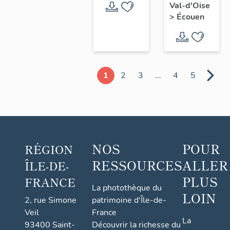
Val-d'Oise
>
Écouen
1
2
3
...
4
5
NOS
POUR
RÉGION
RESSOURCES
ALLER
ÎLE-DE-
PLUS
FRANCE
La photothèque du
LOIN
2, rue Simone
patrimoine d'Île-de-
Veil
France
La
93400 Saint-
Découvrir la richesse du