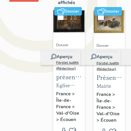
affichés
Dossier
Dossier
Dossier
Dossier
IM95000537 |
IM95000568 |
Aperçu
Aperçu
Réalisé par
Réalisé par
Förstel Judith
Förstel Judith
(Rédacteur)
(Rédacteur)
présentation
Présentatio
du
du
Eglise
Mairie
mobilier
mobilier
Saint-
France
>
France
>
Île-de-
de
Île-de-
de la
Acceul
France
>
France
>
l'église
mairie
Val-d'Oise
Val-d'Oise
d'Ecouen
d'Ecouen
>
Écouen
>
Écouen