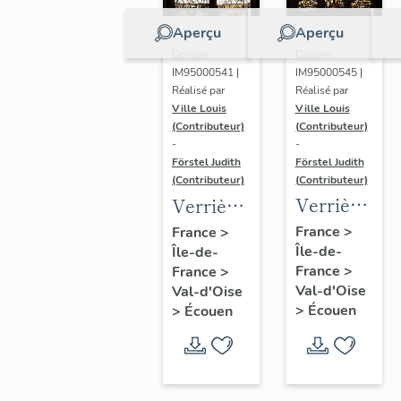
Aperçu
Aperçu
Dossier
Dossier
IM95000545 |
IM95000541 |
Réalisé par
Réalisé par
Ville Louis
Ville Louis
(Contributeur)
(Contributeur)
-
-
Förstel Judith
Förstel Judith
(Contributeur)
(Contributeur)
Verrière
Verrière
de la
de la
France
>
France
>
Île-de-
baie 6 :
Île-de-
baie 2 :
France
>
France
>
Pietà et
scènes
Val-d'Oise
Val-d'Oise
donateurs
de la
>
Écouen
>
Écouen
Passion,
avec
donatrices