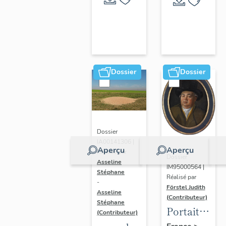
Dossier
Dossier
Dossier
IA00141306 |
Aperçu
Aperçu
Réalisé par
Dossier
Asseline
IM95000564 |
Stéphane
Réalisé par
-
Förstel Judith
Asseline
(Contributeur)
Stéphane
Portait
(Contributeur)
d'homme