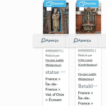
Dossier
Dossier
Aperçu
Aperçu
Dossier
Dossier
IM95000551 |
IM95000571 |
Réalisé par
Réalisé par
Ville Louis
Förstel Judith
(Contributeur)
(Rédacteur)
-
statue de
Förstel Judith
la Vierge
France
>
(Rédacteur)
Île-de-
à
Retable
France
>
l'Enfant,
de la
France
>
Val-d'Oise
XIVe
Île-de-
Vierge
>
Écouen
France
>
siècle