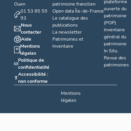
plateforme
Ouen
patrimoine francilien
ouverte du
01 53 85 59
Open data Île-de-France
patrimoine
93
Le catalogue des
(POP)
Nous
publications
Inventaire
contacter
La newsletter
général du
Aide
Patrimoines et
patrimoine
Mentions
Inventaire
In Situ.
légales
Revue des
Politique de
patrimoines
confidentialité
Accessibilité :
non conforme
Mentions
légales