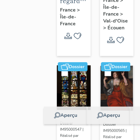
regard
France
>
Île-de-
en
photographique
France
>
France
>
médaillon
Île-de-
sur les
Val-d'Oise
France
ovale.
paysages
>
Écouen
de la
Plaine
de
France.
Dossier
Dossier
Aperçu
Aperçu
Dossier
Dossier
IM95000547 |
IM95000565 |
Réalisé par
Réalisé par