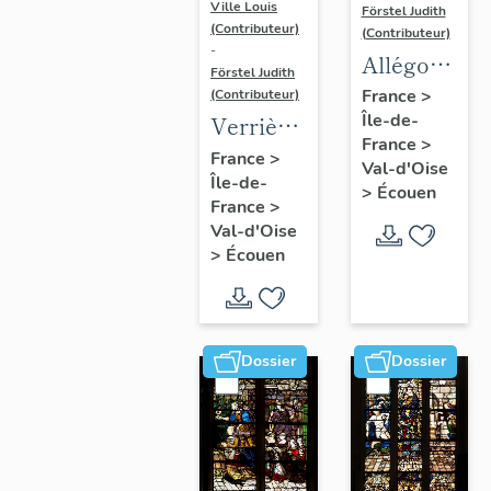
Ville Louis
Förstel Judith
(Contributeur)
(Contributeur)
-
Allégories
Förstel Judith
du
France
>
(Contributeur)
Île-de-
Toucher
Verrière
France
>
et de la
de la
France
>
Val-d'Oise
Vue.
Île-de-
baie 8 :
>
Écouen
France
>
Vierge
Val-d'Oise
de
>
Écouen
douleur,
avec la
donatrice
Dossier
Dossier
Antoinette
de la
Marck et
ses filles