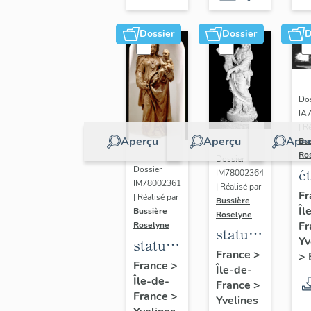
Dossier
Dossier
D
Dos
IA
| R
Aperçu
Aperçu
Aper
Bu
Ro
Dossier
Dossier
é
IM78002364
IM78002361
| Réalisé par
a
Fr
| Réalisé par
Bussière
Îl
di
Bussière
Roselyne
Fr
Roselyne
a
statue :
Yv
statue :
L
Vierge
France
>
>
Vierge
France
>
B
Île-de-
à
Île-de-
à
France
>
l'Enfant
France
>
Yvelines
l'Enfant