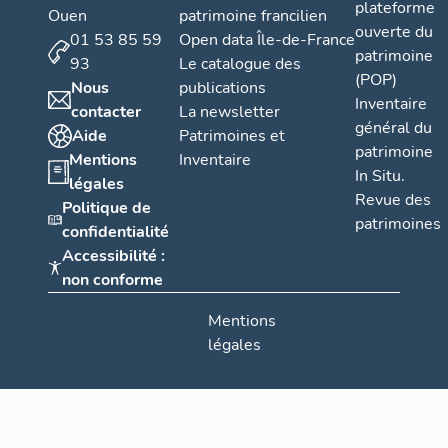
plateforme
Ouen
patrimoine francilien
ouverte du
01 53 85 59
Open data Île-de-France
patrimoine
93
Le catalogue des
(POP)
Nous
publications
Inventaire
contacter
La newsletter
général du
Aide
Patrimoines et
patrimoine
Mentions
Inventaire
In Situ.
légales
Revue des
Politique de
patrimoines
confidentialité
Accessibilité :
non conforme
Mentions
légales