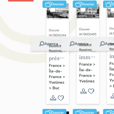
Dossier
Dossier
D
Dos
Dossier
Dossier
IA
IA78000495
IA78000344
| R
| Réalisé par
| Réalisé par
Aperçu
Aperçu
Aper
Bu
Bussière
Bussière
Ro
Roselyne
Roselyne
i
immeubles,
présentation
m
maisons,
Fr
de la
France
>
France
>
Îl
f
Île-de-
fermes
Île-de-
commune
Fr
France
>
France
>
de Buc
Yv
Yvelines
Yvelines
>
>
Buc
Dossier
Dossier
D