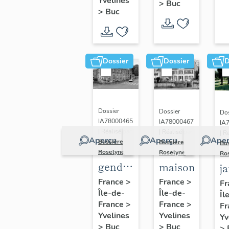
(n°1)
Yvelines
>
Buc
(n°2)
>
Buc
Dossier
Dossier
D
Dossier
Dossier
Dos
IA78000465
IA78000467
IA
| Réalisé par
| Réalisé par
| R
Aperçu
Aperçu
Aper
Bussière
Bussière
Bu
Roselyne
Roselyne
Ro
gendarmerie,
maison
j
actuellement
France
>
France
>
Fr
Île-de-
immeuble
Île-de-
Îl
France
>
France
>
Fr
Yvelines
Yvelines
Yv
>
Buc
>
Buc
>