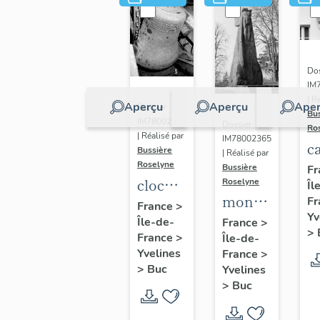
Dos
IM
| R
Aperçu
Aperçu
Aper
Dossier
Bu
IM78002362
Dossier
Ro
| Réalisé par
IM78002365
c
Bussière
| Réalisé par
s
Roselyne
Bussière
Fr
cloche
Roselyne
Îl
monument
Fr
dite
France
>
Yv
funéraire
Île-de-
Louise
France
>
>
France
>
Île-de-
de
Auguste
Yvelines
France
>
Jean
Adélaïde
>
Buc
Yvelines
Casale
>
Buc