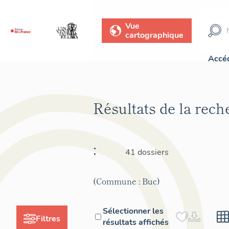
Vue
cartographique
Accéd
Résultats de la rec
:
41 dossiers
(Commune : Buc)
Sélectionner les
Filtres
résultats affichés