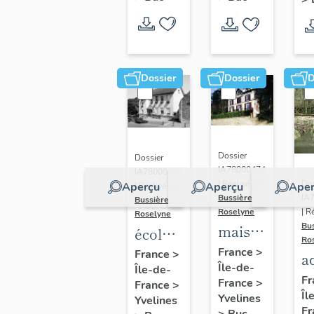
Dossier
Dossier
D
Dossier
Dossier
IA78000474
IA78000453
Dos
| Réalisé par
Aperçu
Aperçu
Aper
| Réalisé par
IA
Bussière
Bussière
| R
Roselyne
Roselyne
Bu
maison
école
Ro
dite
primaire
France
>
France
>
a
Île-de-
villa
Île-de-
de
di
Fr
France
>
France
>
Saint
filles,
Îl
A
Yvelines
Yvelines
Marie
actuellement
Fr