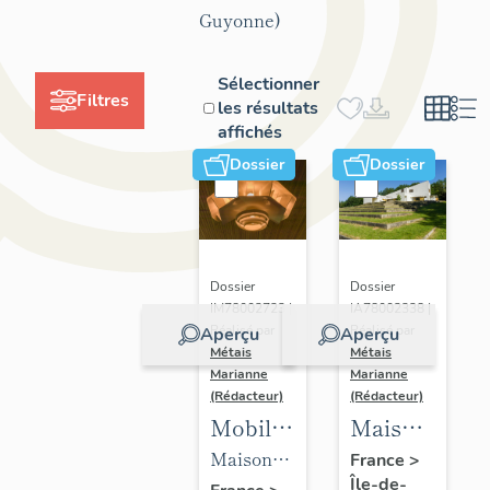
Guyonne)
Sélectionner
Filtres
les résultats
affichés
Dossier
Dossier
Dossier
Dossier
IM78002723 |
IA78002338 |
Réalisé par
Réalisé par
Aperçu
Aperçu
Métais
Métais
Marianne
Marianne
(Rédacteur)
(Rédacteur)
Mobilier
Maison
de la
de
Maison
France
>
Île-de-
maison
villégiature
de