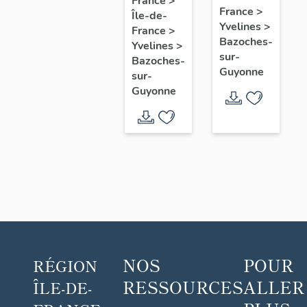
France
>
France
>
Île-de-
Louis
dite
villégiature
Yvelines
>
France
>
Carré
maison
dite
Bazoches-
Yvelines
>
Louis
maison
sur-
Bazoches-
Guyonne
Carré
Louis
sur-
Guyonne
Carré
NOS
POUR
RÉGION
RESSOURCES
ALLER
ÎLE-DE-