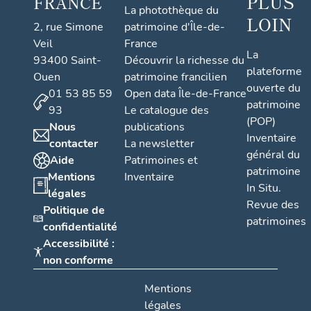
PLUS
FRANCE
La photothèque du
LOIN
2, rue Simone
patrimoine d'Île-de-
Veil
France
La
93400 Saint-
Découvrir la richesse du
plateforme
Ouen
patrimoine francilien
ouverte du
01 53 85 59
Open data Île-de-France
patrimoine
93
Le catalogue des
(POP)
Nous
publications
Inventaire
contacter
La newsletter
général du
Aide
Patrimoines et
patrimoine
Mentions
Inventaire
In Situ.
légales
Revue des
Politique de
patrimoines
confidentialité
Accessibilité :
non conforme
Mentions
légales