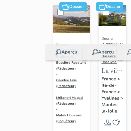
Dossier
Dossier
Dossier
IA78002174 |
Dossier
Réalisé par
IA78002272 |
Aperçu
Aperçu
Bussière
Réalisé par
Roselyne
Bussière Roselyne
La ville
(Rédacteur)
-
de
France
>
Gandini Julie
Île-de-
Mantes-
(Rédacteur)
France
>
-
la-Jolie
Yvelines
>
Mélandri Magali
(Rédacteur)
Mantes-
-
la-Jolie
Malek Houssam
(Enquêteur)
-