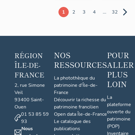
1
2
3
4
...
32
NOS
POUR
RÉGION
RESSOURCES
ALLER
ÎLE-DE-
PLUS
FRANCE
La photothèque du
LOIN
2, rue Simone
patrimoine d'Île-de-
Veil
France
La
93400 Saint-
Découvrir la richesse du
plateforme
Ouen
patrimoine francilien
ouverte du
01 53 85 59
Open data Île-de-France
patrimoine
93
Le catalogue des
(POP)
Nous
publications
Inventaire