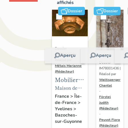
affichés
Dossier
Dossier
Dossier
IM78002723 |
Aperçu
Aperçu
Réalisé par
Dossier
Métais Marianne
IM78001436 |
(Rédacteur)
Réalisé par
Mobilier
Waltisperger
Chantal
de la
Maison de
-
maison
villégiature
France
>
Île-
Förstel
de-France
>
Louis
Judith
dite maison
Yvelines
>
(Rédacteur)
Carré
Louis Carré
-
Bazoches-
Peuvot Flora
sur-Guyonne
(Rédacteur)