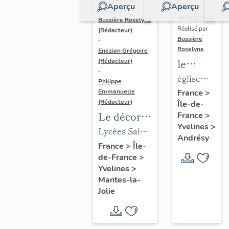
Aperçu
Aperçu
Dossier
Réalisé par
IM78002588 |
Bussière Roselyne
Réalisé par
(Rédacteur)
Bussière
-
Roselyne
Enezian Grégoire
le
(Rédacteur)
-
mobilier
église
Philippe
de
paroissiale
Emmanuelle
France
>
(Rédacteur)
Île-de-
l'église
Saint-
Le décor
France
>
Saint-
Germain
Yvelines
>
des lycées
Lycées Saint-
Germain-
Andrésy
de Mantes
Exupéry et
France
>
Île-
de-
de-France
>
Jean Rostand
Paris
Yvelines
>
(liste
Mantes-la-
supplémen
Jolie