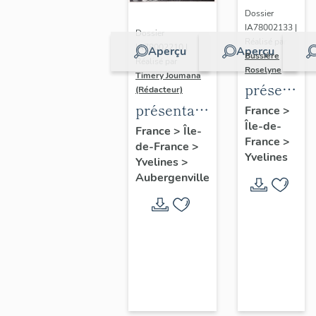
Dossier
IA78002133 |
Dossier
Réalisé par
IA78002210 |
Aperçu
Aperçu
Bussière
Réalisé par
Roselyne
Timery Joumana
présentat
(Rédacteur)
du
présentation
France
>
Île-de-
diagnostic
de l'étude
France
>
Île-
France
>
patrimonia
de-France
>
d'Elisabethville
Yvelines
Yvelines
>
urbain
Aubergenville
et
paysager
de
Seine-
Aval