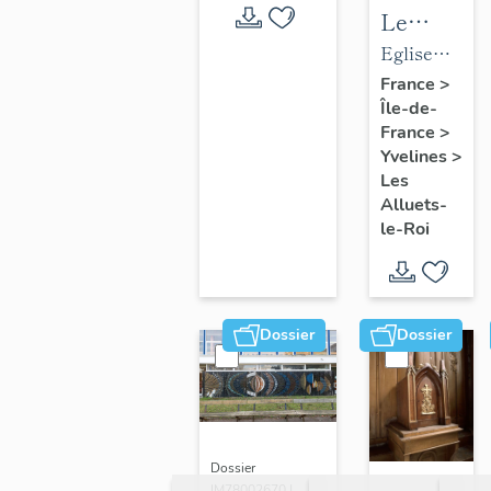
Le
mobilier
Eglise
de
paroissiale
France
>
Île-de-
l'église
Saint-
France
>
paroissial
Nicolas
Yvelines
>
Saint-
Les
Nicolas
Alluets-
le-Roi
Dossier
Dossier
Dossier
IM78002670 |