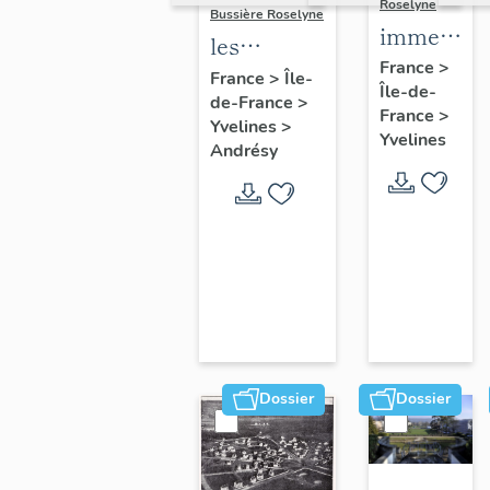
Roselyne
Bussière Roselyne
immeubles
les
maisons,
France
>
immeubles,
France
>
Île-
Île-de-
fermes
de-France
>
maisons et
France
>
Yvelines
>
fermes du
Yvelines
Andrésy
canton
d'Andrésy
Dossier
Dossier