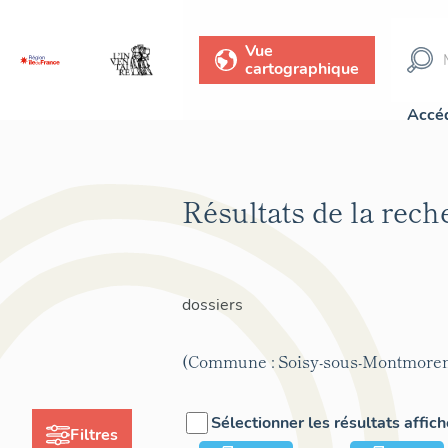
Vue
cartographique
Accéd
Résultats de la rec
dossiers
(Commune : Soisy-sous-Montmore
Sélectionner les résultats affic
Filtres