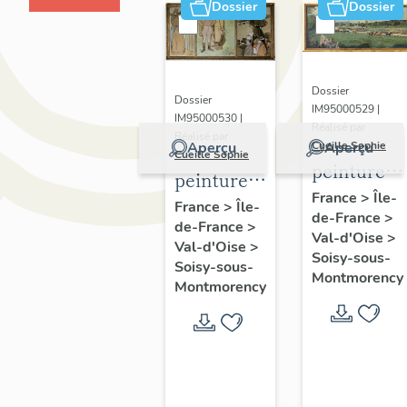
Dossier
Dossier
Dossier
Dossier
IM95000529 |
IM95000530 |
Réalisé par
Réalisé par
Cueille Sophie
Aperçu
Aperçu
Cueille Sophie
peinture :
peinture :
Course à
France
>
Île-
Parieurs
France
>
Île-
de-France
>
Enghien
de-France
>
Val-d'Oise
>
Val-d'Oise
>
Soisy-sous-
Soisy-sous-
Montmorency
Montmorency