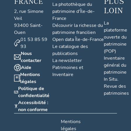
PLUS
FRANCE
La photothèque du
LOIN
2, rue Simone
patrimoine d'Île-de-
Veil
France
La
93400 Saint-
Découvrir la richesse du
plateforme
Ouen
patrimoine francilien
ouverte du
01 53 85 59
Open data Île-de-France
patrimoine
93
Le catalogue des
(POP)
Nous
publications
Inventaire
contacter
La newsletter
général du
Aide
Patrimoines et
patrimoine
Mentions
Inventaire
In Situ.
légales
Revue des
Politique de
patrimoines
confidentialité
Accessibilité :
non conforme
Mentions
légales