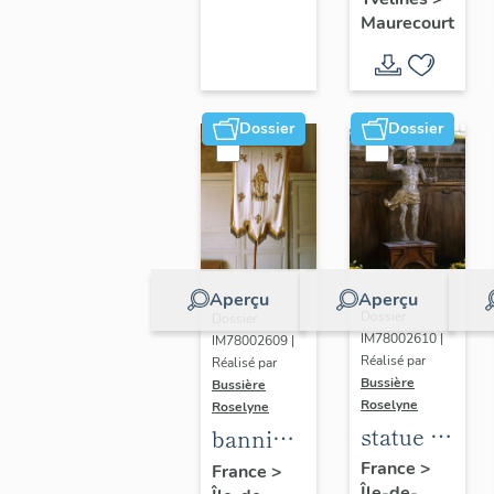
d'Arc
Maurecourt
Dossier
Dossier
Aperçu
Aperçu
Dossier
Dossier
IM78002610 |
IM78002609 |
Réalisé par
Réalisé par
Bussière
Bussière
Roselyne
Roselyne
statue :
bannière
Christ
de
France
>
France
>
Île-de-