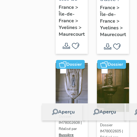
voûte
Marianne
France
>
France
>
Île-de-
pendante
Île-de-
France
>
France
>
: Vierge
Yvelines
>
Yvelines
>
à
Maurecourt
Maurecourt
l'Enfant
Dossier
Dossier
Aperçu
Aperçu
Dossier
IM78002608 |
Dossier
Réalisé par
IM78002605 |
Bussière