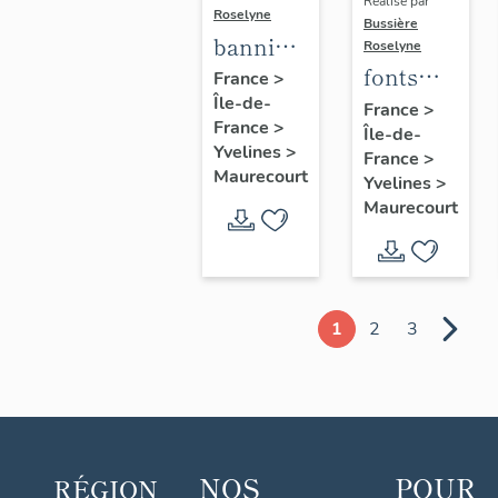
Réalisé par
Roselyne
Bussière
bannière
Roselyne
fonts
de
France
>
Île-de-
baptismaux
procession
France
>
France
>
Île-de-
n°1
de la
Yvelines
>
France
>
congrégation
Maurecourt
Yvelines
>
des
Maurecourt
Enfants
de Marie
1
2
3
NOS
POUR
RÉGION