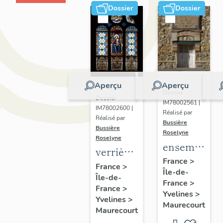
Dossier
Dossier
Aperçu
Aperçu
Dossier
Dossier
IM78002561 |
IM78002600 |
Réalisé par
Réalisé par
Bussière
Bussière
Roselyne
Roselyne
ensemble
verrières
de 2
France
>
(7)
France
>
Île-de-
plaques
Île-de-
France
>
commémorat
France
>
Yvelines
>
Yvelines
>
des
Maurecourt
Maurecourt
instituteurs