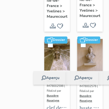
glorieux
Île-de-
procession
France
>
France
>
:
Yvelines
>
Yvelines
>
Immaculée
Maurecourt
Maurecourt
Conception
Dossier
Dossier
Aperçu
Aperçu
Dossier
Dossier
IM78002598 |
IM78002578 |
Réalisé par
Réalisé par
Bussière
Bussière
Roselyne
Roselyne
clef de
buste :