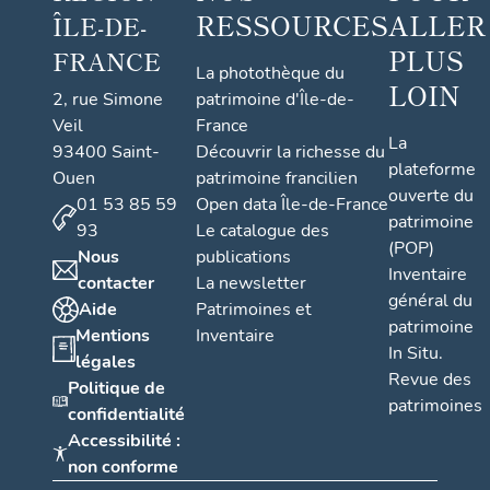
RESSOURCES
ALLER
ÎLE-DE-
PLUS
FRANCE
La photothèque du
LOIN
2, rue Simone
patrimoine d'Île-de-
Veil
France
La
93400 Saint-
Découvrir la richesse du
plateforme
Ouen
patrimoine francilien
ouverte du
01 53 85 59
Open data Île-de-France
patrimoine
93
Le catalogue des
(POP)
Nous
publications
Inventaire
contacter
La newsletter
général du
Aide
Patrimoines et
patrimoine
Mentions
Inventaire
In Situ.
légales
Revue des
Politique de
patrimoines
confidentialité
Accessibilité :
non conforme