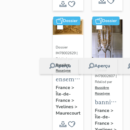
de Seine
et Oise
Dossier
Dossier
Dossier
IM78002629 |
Réalisé par
Bussière
Aperçu
Aperçu
Dossier
Roselyne
IM78002607 |
ensemble
Réalisé par
de 2
France
>
Bussière
Île-de-
reliefs
Roselyne
France
>
bannière
Yvelines
>
de
France
>
Maurecourt
Île-de-
procession
France
>
: Jeanne
Yvelines
>