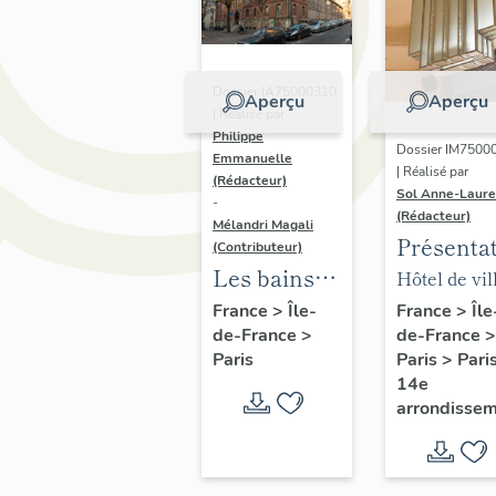
Dossier IA75000310
Aperçu
Aperçu
| Réalisé par
Philippe
Dossier IM7500
Emmanuelle
| Réalisé par
(Rédacteur)
Sol Anne-Laure
-
(Rédacteur)
Mélandri Magali
Présenta
(Contributeur)
du mobili
Les bains
Hôtel de vil
de la mai
douches
annexe
France
>
Île
France
>
Île-
de-France
>
de-France
>
annexe
municipaux
Paris
>
Pari
Paris
de la ville
14e
de Paris
arrondisse