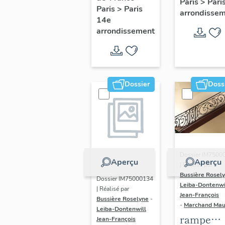
Paris
>
Pari
l' hôtel d
Paris
>
Paris
Adolescents
arrondisse
Sandrevil
14e
arrondissement
(non étud
Dossier
Doss
Dossier IM7500
Aperçu
Aperçu
| Réalisé par
Bussière Rosel
Dossier IM75000134
Leiba-Dontenwi
| Réalisé par
Jean-François
Bussière Roselyne
-
-
Marchand Ma
Leiba-Dontenwill
rampe
Jean-François