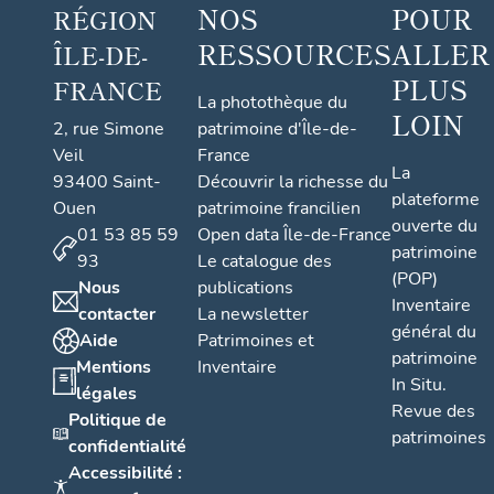
NOS
POUR
RÉGION
RESSOURCES
ALLER
ÎLE-DE-
PLUS
FRANCE
La photothèque du
LOIN
2, rue Simone
patrimoine d'Île-de-
Veil
France
La
93400 Saint-
Découvrir la richesse du
plateforme
Ouen
patrimoine francilien
ouverte du
01 53 85 59
Open data Île-de-France
patrimoine
93
Le catalogue des
(POP)
Nous
publications
Inventaire
contacter
La newsletter
général du
Aide
Patrimoines et
patrimoine
Mentions
Inventaire
In Situ.
légales
Revue des
Politique de
patrimoines
confidentialité
Accessibilité :