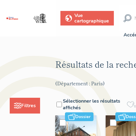
Vue
cartographique
Accéd
Résultats de la rec
(Département : Paris)
Sélectionner les résultats
Filtres
affichés
Dossier
Doss