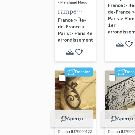
-
Marchand Maud
d'appui,
France
>
Île
rampe
de-France
>
escalier 
d'appui,
Paris
>
Pari
France
>
Île-
la maison
1er
de-France
>
escalier de
porte
arrondisse
Paris
>
Paris 4e
la maison à
cochère
arrondissement
porte
(non étud
cochère
dite hôtel
Charpentier
Dossier
Doss
(non étudié)
Aperçu
Aperçu
Dossier IM75000122
Dossier IM7500