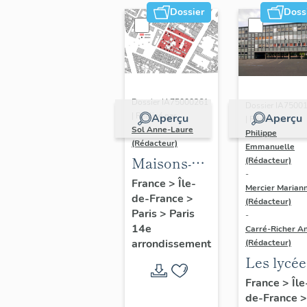
Dossier
Doss
Dossier IA75000261
Dossier IA7500
| Réalisé par
Aperçu
Aperçu
| Réalisé par
Sol Anne-Laure
Philippe
(Rédacteur)
Emmanuelle
Maisons-
(Rédacteur)
-
immeubles
France
>
Île-
Mercier Marian
de-France
>
(Rédacteur)
Paris
>
Paris
-
14e
Carré-Richer An
arrondissement
(Rédacteur)
Les lycée
parisiens
France
>
Île
de-France
>
Jean-Cla