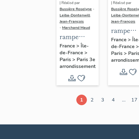
| Réalisé par
| Réalisé par
Bussière Roselyne
-
Bussière Rosel
Leiba-Dontenwill
Leiba-Dontenwi
Jean-François
Jean-François
-
Marchand Maud
rampe
rampe
d'appui,
France
>
Île
d'appui,
France
>
Île-
de-France
>
escalier 
de-France
>
escalier de
Paris
>
Pari
la maison
Paris
>
Paris 3e
arrondisse
la maison à
porte
arrondissement
porte
cochère
cochère
dite hôtel
(non étudié)
de Bence
(non étud
1
2
3
4
...
17