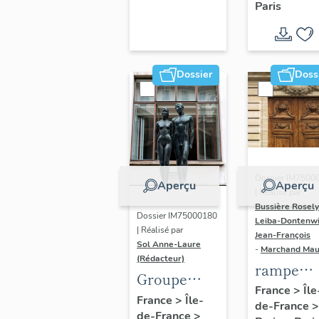
Paris
Dondel e
Roger
Dhuit
Dossier
Doss
Dossier IM7500
Aperçu
Aperçu
| Réalisé par
Bussière Rosel
Dossier IM75000180
Leiba-Dontenwi
| Réalisé par
Jean-François
Sol Anne-Laure
-
Marchand Ma
(Rédacteur)
rampe
Groupe
d'appui,
France
>
Île
sculpté :
France
>
Île-
de-France
>
escalier 
de-France
>
Les