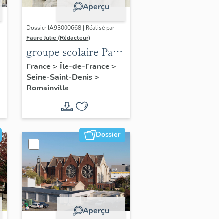
Aperçu
Dossier IA93000668 | Réalisé par
Faure Julie (Rédacteur)
groupe scolaire Paul
Langevin
France
>
Île-de-France
>
Seine-Saint-Denis
>
Romainville
Dossier
Aperçu