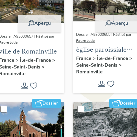
Aperçu
Aperçu
Dossier IA93000655 | Réalisé par
Dossier IA93000657 | Réalisé par
Faure Julie
Faure Julie
église paroissiale
ville de Romainville
Saint-Germain-
France
>
Île-de-France
>
France
>
Île-de-France
>
Seine-Saint-Denis
>
L'Auxerrois
Seine-Saint-Denis
>
Romainville
Romainville
Dossier
Dossier