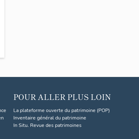
POUR ALLER PLUS LOIN
nce
La plateforme ouverte du patrimoine (POP)
en
Inventaire général du patrimoine
In Situ. Revue des patrimoines