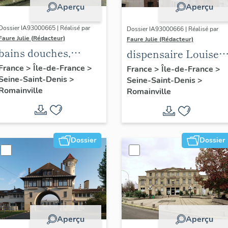
Aperçu
Aperçu
Dossier IA93000665 | Réalisé par
Dossier IA93000666 | Réalisé par
Faure Julie (Rédacteur)
Faure Julie (Rédacteur)
bains douches,
dispensaire Louise
actuellement centre
Michel
France
>
Île-de-France
>
France
>
Île-de-France
>
Seine-Saint-Denis
>
médico-social
Seine-Saint-Denis
>
Romainville
Romainville
Dossier
Dossier
Aperçu
Aperçu