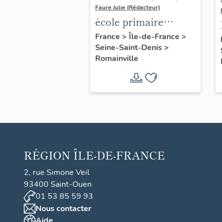
Faure Julie (Rédacteur)
école primaire
Fraternité-Aubin
France
>
Île-de-France
>
Seine-Saint-Denis
>
Romainville
RÉGION
ÎLE-DE-FRANCE
2, rue Simone Veil
93400 Saint-Ouen
01 53 85 59 93
Nous contacter
Aide