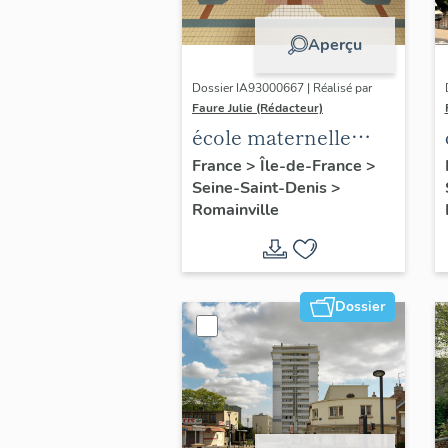
Aperçu
Dossier IA93000667 | Réalisé par
Faure Julie (Rédacteur)
école maternelle
Danièle Casanova
France
>
Île-de-France
>
Seine-Saint-Denis
>
Romainville
Dossier