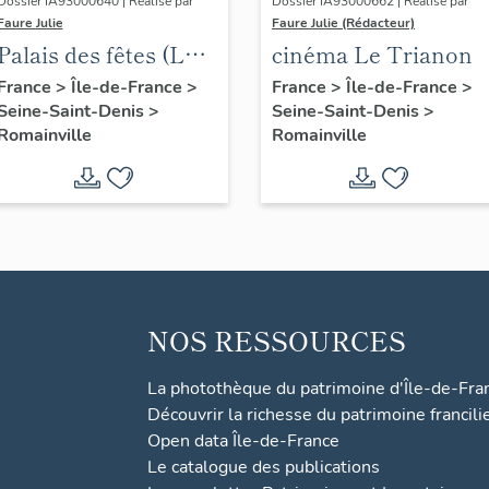
Dossier IA93000640 | Réalisé par
Dossier IA93000662 | Réalisé par
Faure Julie
Faure Julie (Rédacteur)
Palais des fêtes (Le
cinéma Le Trianon
Pavillon)
France
>
Île-de-France
>
France
>
Île-de-France
>
Seine-Saint-Denis
>
Seine-Saint-Denis
>
Romainville
Romainville
NOS RESSOURCES
La photothèque du patrimoine d'Île-de-Fra
Découvrir la richesse du patrimoine francili
Open data Île-de-France
Le catalogue des publications