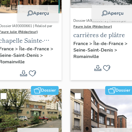
Aperçu
Aperçu
Dossier IA93000671 | Réalisé par
Dossier IA93000661 | Réalisé par
Faure Julie (Rédacteur)
Faure Julie (Rédacteur)
carrières de plâtre
chapelle Sainte-
France
>
Île-de-France
>
Solange
France
>
Île-de-France
>
Seine-Saint-Denis
>
Seine-Saint-Denis
>
Romainville
Romainville
Dossier
Dossier