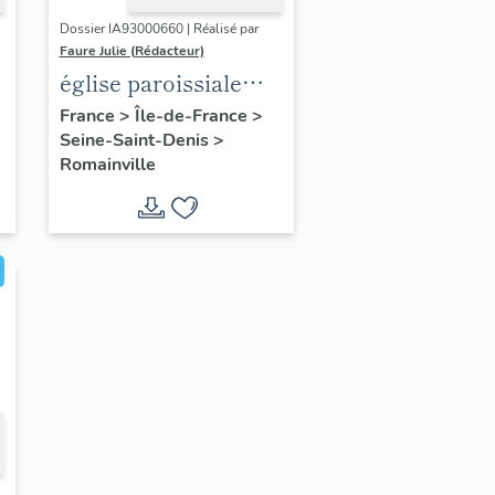
Dossier IA93000660 | Réalisé par
Faure Julie (Rédacteur)
église paroissiale
Saint-Luc-des-
France
>
Île-de-France
>
Seine-Saint-Denis
>
Champs
Romainville