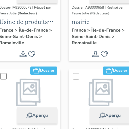
Dossier IA93000672 | Réalisé par
Dossier IA93000658 | Réalisé par
Faure Julie (Rédacteur)
Faure Julie (Rédacteur)
Usine de produits
mairie
pharmaceutiques
France
>
Île-de-France
>
France
>
Île-de-France
>
Seine-Saint-Denis
>
Seine-Saint-Denis
>
Roussel-Uclaf, puis
Romainville
Romainville
Sanofi-Aventis
Dossier
Dossier
Aperçu
Aperçu