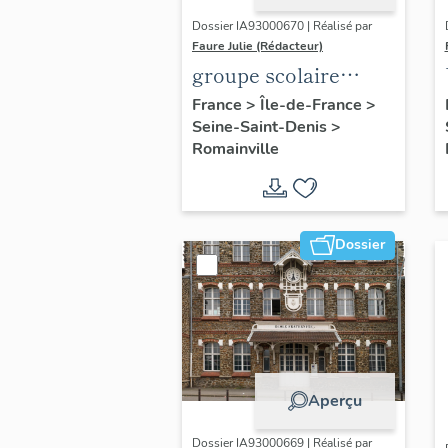
Dossier IA93000670 | Réalisé par
Faure Julie (Rédacteur)
groupe scolaire
Charcot-Barbusse
France
>
Île-de-France
>
Seine-Saint-Denis
>
Romainville
Dossier
Aperçu
Dossier IA93000669 | Réalisé par