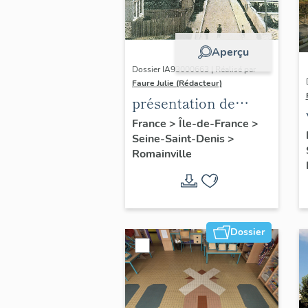
Aperçu
Dossier IA93000663 | Réalisé par
Faure Julie (Rédacteur)
présentation de
l'inventaire de la
France
>
Île-de-France
>
Seine-Saint-Denis
>
commune de
Romainville
Romainville
Dossier