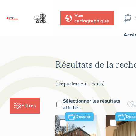
Vue
cartographique
Accéd
Résultats de la rec
(Département : Paris)
Sélectionner les résultats
Filtres
affichés
Dossier
Doss