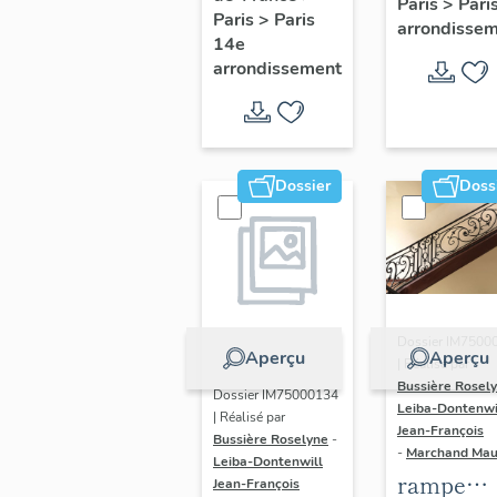
Paris
>
Pari
l' hôtel d
Paris
>
Paris
Adolescents
arrondisse
Sandrevil
14e
arrondissement
(non étud
Dossier
Doss
Dossier IM7500
Aperçu
Aperçu
| Réalisé par
Bussière Rosel
Dossier IM75000134
Leiba-Dontenwi
| Réalisé par
Jean-François
Bussière Roselyne
-
-
Marchand Ma
Leiba-Dontenwill
rampe
Jean-François