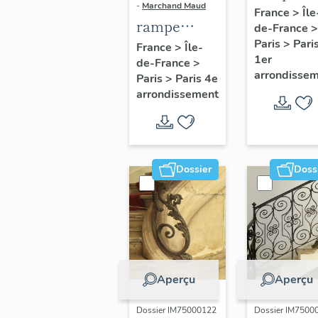
-
Marchand Maud
d'appui,
France
>
Île
rampe
de-France
>
escalier 
d'appui,
Paris
>
Pari
France
>
Île-
la maison
1er
de-France
>
escalier de
porte
arrondisse
Paris
>
Paris 4e
la maison à
cochère
arrondissement
porte
(non étud
cochère
dite hôtel
Charpentier
Dossier
Doss
(non étudié)
Aperçu
Aperçu
Dossier IM75000122
Dossier IM7500