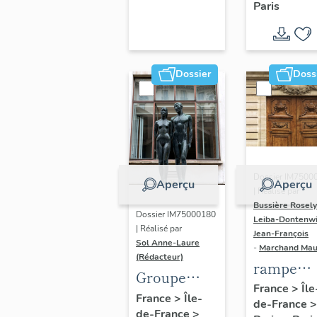
Paris
Dondel e
Roger
Dhuit
Dossier
Doss
Dossier IM7500
Aperçu
Aperçu
| Réalisé par
Bussière Rosel
Dossier IM75000180
Leiba-Dontenwi
| Réalisé par
Jean-François
Sol Anne-Laure
-
Marchand Ma
(Rédacteur)
rampe
Groupe
d'appui,
France
>
Île
sculpté :
France
>
Île-
de-France
>
escalier 
de-France
>
Les