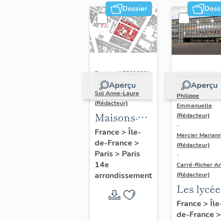
Dossier
Doss
Dossier IA75000261
Dossier IA7500
| Réalisé par
Aperçu
Aperçu
| Réalisé par
Sol Anne-Laure
Philippe
(Rédacteur)
Emmanuelle
Maisons-
(Rédacteur)
-
immeubles
France
>
Île-
Mercier Marian
de-France
>
(Rédacteur)
Paris
>
Paris
-
14e
Carré-Richer An
arrondissement
(Rédacteur)
Les lycée
parisiens
France
>
Île
de-France
>
Jean-Cla