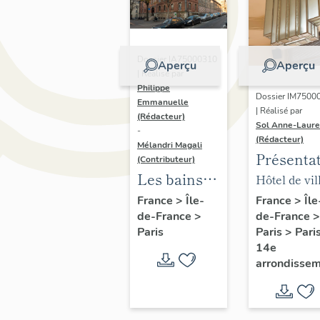
Dossier IA75000310
Aperçu
Aperçu
| Réalisé par
Philippe
Dossier IM7500
Emmanuelle
| Réalisé par
(Rédacteur)
Sol Anne-Laure
-
(Rédacteur)
Mélandri Magali
Présenta
(Contributeur)
du mobili
Les bains
Hôtel de vil
de la mai
douches
annexe
France
>
Île
France
>
Île-
de-France
>
de-France
>
annexe
municipaux
Paris
>
Pari
Paris
de la ville
14e
de Paris
arrondisse