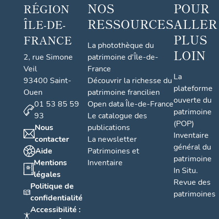
NOS
POUR
RÉGION
RESSOURCES
ALLER
ÎLE-DE-
PLUS
FRANCE
La photothèque du
LOIN
2, rue Simone
patrimoine d'Île-de-
Veil
France
La
93400 Saint-
Découvrir la richesse du
plateforme
Ouen
patrimoine francilien
ouverte du
01 53 85 59
Open data Île-de-France
patrimoine
93
Le catalogue des
(POP)
Nous
publications
Inventaire
contacter
La newsletter
général du
Aide
Patrimoines et
patrimoine
Mentions
Inventaire
In Situ.
légales
Revue des
Politique de
patrimoines
confidentialité
Accessibilité :