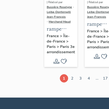
| Réalisé par
| Réalisé par
Bussière Roselyne
-
Bussière Rosel
Leiba-Dontenwill
Leiba-Dontenwi
Jean-François
Jean-François
-
Marchand Maud
rampe
rampe
d'appui,
France
>
Île
d'appui,
France
>
Île-
de-France
>
escalier 
de-France
>
escalier de
Paris
>
Pari
la maison
Paris
>
Paris 3e
arrondisse
la maison à
porte
arrondissement
porte
cochère
cochère
dite hôtel
(non étudié)
de Bence
(non étud
1
2
3
4
...
17