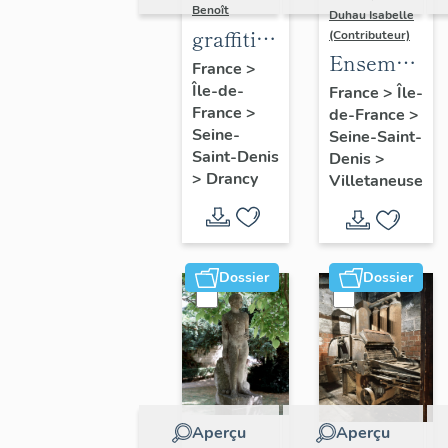
Benoît
Duhau Isabelle
graffiti
(Contributeur)
Ensemble
sur murs
France
>
de deux
Île-de-
et
France
>
Île-
France
>
de-France
>
décors
charpentes
Seine-
Seine-Saint-
architectur
des
Saint-Denis
Denis
>
"caves-
>
Drancy
Villetaneuse
prisons
Dossier
Dossier
Aperçu
Aperçu