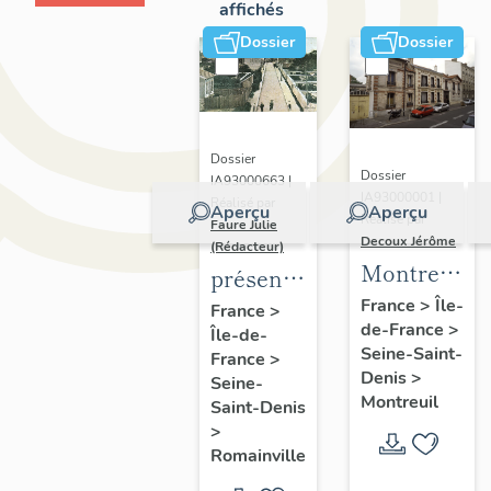
affichés
Dossier
Dossier
Dossier
Dossier
IA93000663 |
IA93000001 |
Réalisé par
Aperçu
Aperçu
Réalisé par
Faure Julie
Decoux Jérôme
(Rédacteur)
Montreuil
présentation
-
de
France
>
Île-
France
>
de-France
>
Patrimoine
Île-de-
l'inventaire
Seine-Saint-
France
>
industriel
de la
Denis
>
Seine-
-
commune
Montreuil
Saint-Denis
Présentatio
de
>
générale
Romainville
Romainville
de l'étude