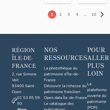
1
2
3
4
...
10
NOS
POUR
RÉGION
RESSOURCES
ALLER
ÎLE-DE-
PLUS
FRANCE
La photothèque du
LOIN
2, rue Simone
patrimoine d'Île-de-
Veil
France
La
93400 Saint-
Découvrir la richesse du
plateforme
Ouen
patrimoine francilien
ouverte du
01 53 85 59
Open data Île-de-France
patrimoine
93
Le catalogue des
(POP)
Nous
publications