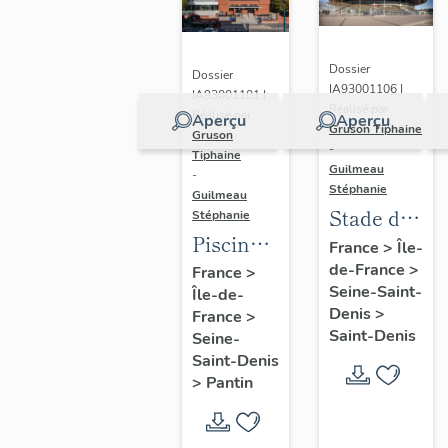
Dossier
Dossier
IA93001106 |
IA93001101 |
Réalisé par
Réalisé par
Aperçu
Aperçu
Gruson Tiphaine
Gruson
-
Tiphaine
Guilmeau
-
Stéphanie
Guilmeau
Stade de
Stéphanie
Piscine
France
France
>
Île-
Leclerc,
de-France
>
France
>
Seine-Saint-
Île-de-
actuellement
Denis
>
France
>
piscine
Saint-Denis
Seine-
Alice-
Saint-Denis
Milliat
>
Pantin