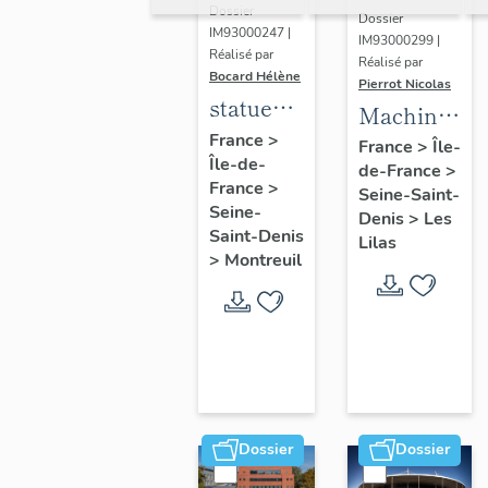
Dossier
Dossier
IM93000247 |
IM93000299 |
Réalisé par
Réalisé par
Bocard Hélène
Pierrot Nicolas
statues
Machine
colossales
France
>
à
France
>
Île-
Île-de-
: le
de-France
>
déchiqueter
France
>
discobole,
Seine-Saint-
et à
Seine-
Denis
>
Les
le
épurer
Saint-Denis
Lilas
tennisman
>
Montreuil
mécaniquem
:
cardeuse
Dossier
Dossier