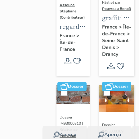
Réalisé par
Asseline
Pouvreau Benoît
Stéphane
graffiti de
(Contributeur)
chambrée
regard
France
>
Île-
de-France
>
sur
photographique
France
>
Seine-Saint-
Île-de-
revers de
sur les
Denis
>
France
façade
paysages
Drancy
de la
Plaine
de
France.
Dossier
Dossier
Dossier
IM93000310 |
Dossier
Réalisé par
IM93000389 |
Aperçu
Aperçu
Pouvreau
Réalisé par