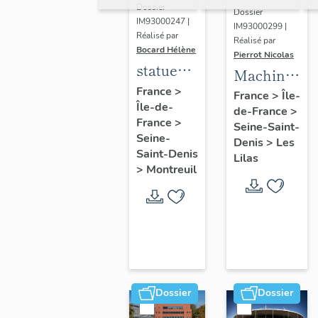
Dossier
Dossier
IM93000247 |
IM93000299 |
Réalisé par
Réalisé par
Bocard Hélène
Pierrot Nicolas
statues
Machine
colossales
France
>
à
France
>
Île-
Île-de-
: le
de-France
>
déchiqueter
France
>
discobole,
Seine-Saint-
et à
Seine-
Denis
>
Les
le
épurer
Saint-Denis
Lilas
tennisman
>
Montreuil
mécaniquem
:
cardeuse
Dossier
Dossier