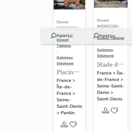
Dossier
Dossier
IA93001106 |
IA93001101 |
Réalisé par
Réalisé par
Aperçu
Aperçu
Gruson Tiphaine
Gruson
-
Tiphaine
Guilmeau
-
Stéphanie
Guilmeau
Stade de
Stéphanie
Piscine
France
France
>
Île-
Leclerc,
de-France
>
France
>
Seine-Saint-
Île-de-
actuellement
Denis
>
France
>
piscine
Saint-Denis
Seine-
Alice-
Saint-Denis
Milliat
>
Pantin