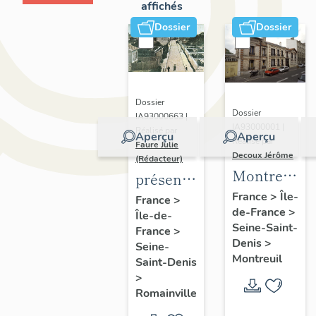
affichés
Dossier
Dossier
Dossier
Dossier
IA93000663 |
IA93000001 |
Réalisé par
Aperçu
Aperçu
Réalisé par
Faure Julie
Decoux Jérôme
(Rédacteur)
Montreuil
présentation
-
de
France
>
Île-
France
>
de-France
>
Patrimoine
Île-de-
l'inventaire
Seine-Saint-
France
>
industriel
de la
Denis
>
Seine-
-
commune
Montreuil
Saint-Denis
Présentatio
de
>
générale
Romainville
Romainville
de l'étude