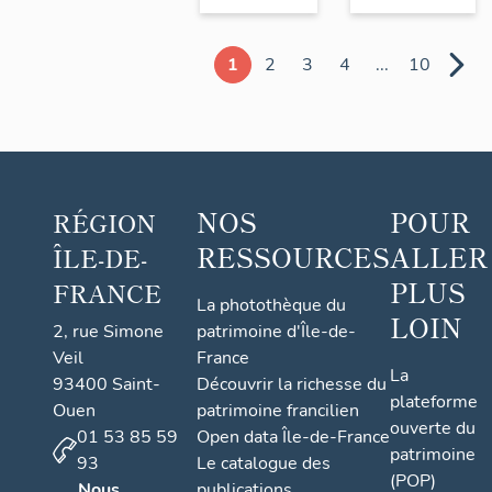
1
2
3
4
...
10
NOS
POUR
RÉGION
RESSOURCES
ALLER
ÎLE-DE-
PLUS
FRANCE
La photothèque du
LOIN
2, rue Simone
patrimoine d'Île-de-
Veil
France
La
93400 Saint-
Découvrir la richesse du
plateforme
Ouen
patrimoine francilien
ouverte du
01 53 85 59
Open data Île-de-France
patrimoine
93
Le catalogue des
(POP)
Nous
publications