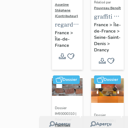
Réalisé par
Asseline
Pouvreau Benoît
Stéphane
graffiti de
(Contributeur)
chambrée
regard
France
>
Île-
de-France
>
sur
photographique
France
>
Seine-Saint-
Île-de-
revers de
sur les
Denis
>
France
façade
paysages
Drancy
de la
Plaine
de
France.
Dossier
Dossier
Dossier
IM93000310 |
Dossier
Réalisé par
IM93000389 |
Aperçu
Aperçu
Pouvreau
Réalisé par