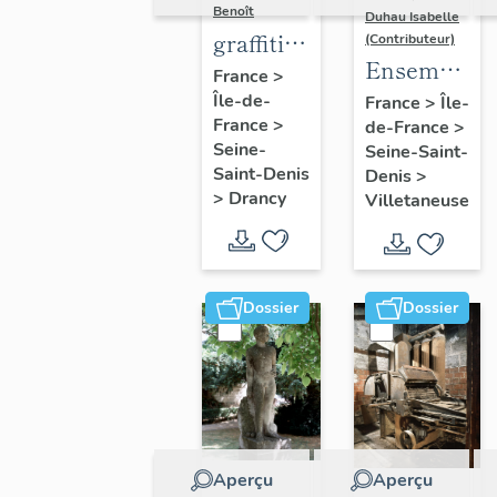
Benoît
Duhau Isabelle
graffiti
(Contributeur)
Ensemble
sur murs
France
>
de deux
Île-de-
et
France
>
Île-
France
>
de-France
>
décors
charpentes
Seine-
Seine-Saint-
architectur
des
Saint-Denis
Denis
>
"caves-
>
Drancy
Villetaneuse
prisons
Dossier
Dossier
Aperçu
Aperçu