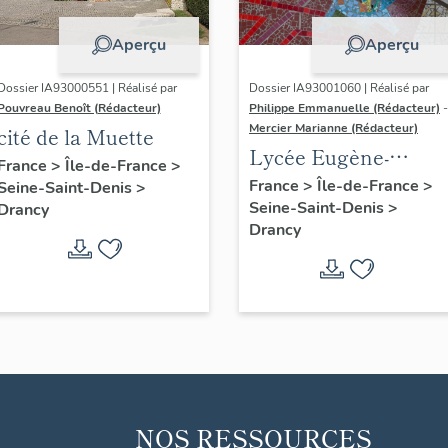
Aperçu
Aperçu
Dossier IA93000551 | Réalisé par
Dossier IA93001060 | Réalisé par
Pouvreau Benoît (Rédacteur)
Philippe Emmanuelle (Rédacteur)
-
Mercier Marianne (Rédacteur)
cité de la Muette
Lycée Eugène-
France
>
Île-de-France
>
Delacroix
France
>
Île-de-France
>
Seine-Saint-Denis
>
Seine-Saint-Denis
>
Drancy
Drancy
NOS RESSOURCES