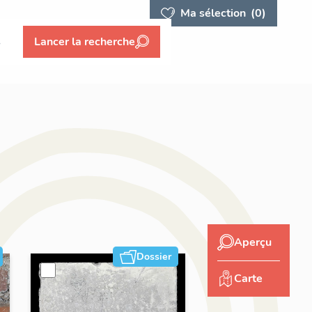
Ma sélection
(0)
s
Lancer la recherche
Aperçu
Dossier
Carte