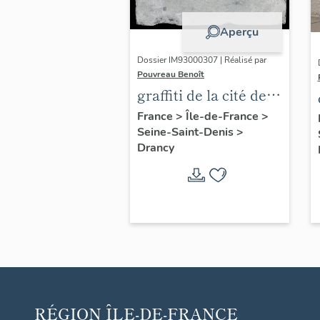
Aperçu
Dossier IM93000307 | Réalisé par
Pouvreau Benoît
graffiti de la cité de
la Muette, dite aussi
France
>
Île-de-France
>
Seine-Saint-Denis
>
camp de Drancy
Drancy
RÉGION
ÎLE-DE-FRANCE