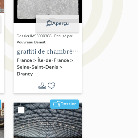
Aperçu
Dossier IM93000308 | Réalisé par
Pouvreau Benoît
graffiti de chambrée
sur carreau de plâtre
France
>
Île-de-France
>
Seine-Saint-Denis
>
formant contre-
Drancy
cloison
Dossier