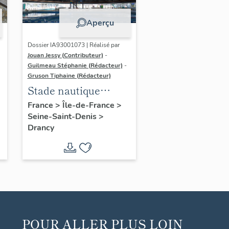
Aperçu
Dossier IA93001073 | Réalisé par
Jouan Jessy (Contributeur)
-
Guilmeau Stéphanie (Rédacteur)
-
Gruson Tiphaine (Rédacteur)
Stade nautique
municipal Auguste
France
>
Île-de-France
>
Seine-Saint-Denis
>
Delaune
Drancy
POUR ALLER PLUS LOIN