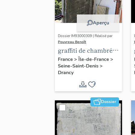
Aperçu
Dossier IM93000309 | Réalisé par
Pouvreau Benoît
graffiti de chambrée
sur revers de façade
France
>
Île-de-France
>
Seine-Saint-Denis
>
Drancy
Dossier