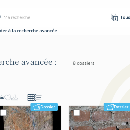
Tou
der à la recherche avancée
herche avancée :
8 dossiers
hés
Dossier
Dossier