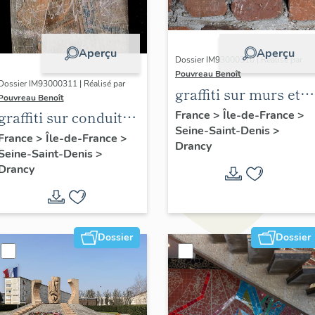
Aperçu
Aperçu
Dossier IM93000310 | Réalisé par
Pouvreau Benoît
Dossier IM93000311 | Réalisé par
graffiti sur murs et
Pouvreau Benoît
charpentes des
graffiti sur conduit
France
>
Île-de-France
>
Seine-Saint-Denis
>
"caves-prisons
de cheminée
France
>
Île-de-France
>
Drancy
Seine-Saint-Denis
>
Drancy
Dossier
Dossier