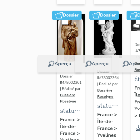
Dossier
Dossier
D
Dos
IA
| R
Aperçu
Aperçu
Aper
Bu
Ro
Dossier
Dossier
é
IM78002364
IM78002361
| Réalisé par
a
Fr
| Réalisé par
Bussière
Îl
di
Bussière
Roselyne
Fr
Roselyne
a
statue :
Yv
statue :
L
Vierge
France
>
>
Vierge
France
>
B
Île-de-
à
Île-de-
à
France
>
l'Enfant
France
>
Yvelines
l'Enfant