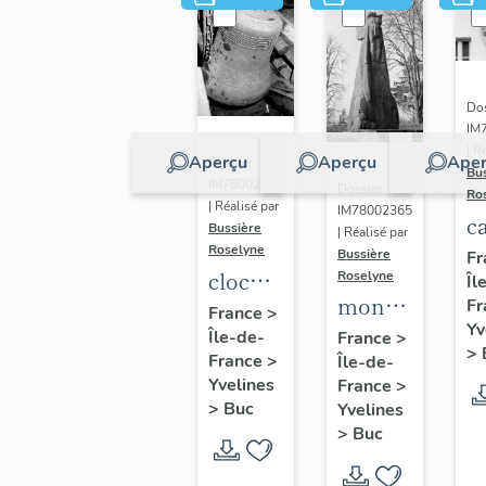
Dos
IM
| R
Aperçu
Aperçu
Aper
Dossier
Bu
IM78002362
Dossier
Ro
| Réalisé par
IM78002365
c
Bussière
| Réalisé par
s
Roselyne
Bussière
Fr
cloche
Roselyne
Îl
monument
Fr
dite
France
>
Yv
funéraire
Île-de-
Louise
France
>
>
France
>
Île-de-
de
Auguste
Yvelines
France
>
Jean
Adélaïde
>
Buc
Yvelines
Casale
>
Buc