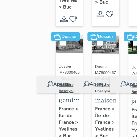
(n°1)
Yvelines
>
Buc
(n°2)
>
Buc
Dossier
Dossier
D
Dossier
Dossier
Dos
IA78000465
IA78000467
IA
| Réalisé par
| Réalisé par
| R
Aperçu
Aperçu
Aper
Bussière
Bussière
Bu
Roselyne
Roselyne
Ro
gendarmerie,
maison
j
actuellement
France
>
France
>
Fr
Île-de-
immeuble
Île-de-
Îl
France
>
France
>
Fr
Yvelines
Yvelines
Yv
>
Buc
>
Buc
>