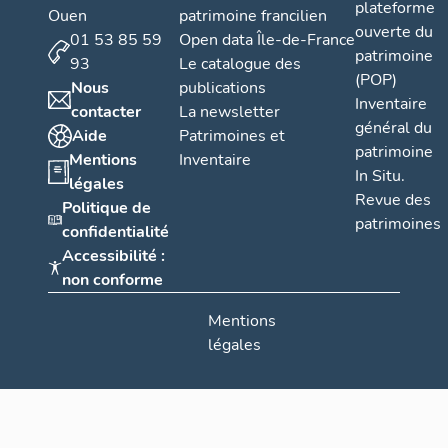
plateforme
Ouen
patrimoine francilien
ouverte du
01 53 85 59
Open data Île-de-France
patrimoine
93
Le catalogue des
(POP)
Nous
publications
Inventaire
contacter
La newsletter
général du
Aide
Patrimoines et
patrimoine
Mentions
Inventaire
In Situ.
légales
Revue des
Politique de
patrimoines
confidentialité
Accessibilité :
non conforme
Mentions
légales