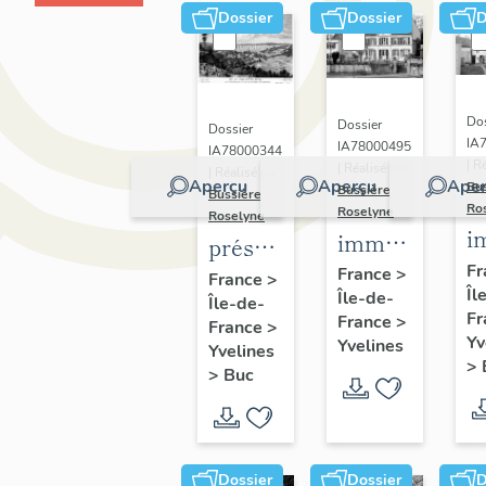
Dossier
Dossier
D
Dos
Dossier
Dossier
IA
IA78000495
IA78000344
| R
| Réalisé par
| Réalisé par
Aperçu
Aperçu
Aper
Bu
Bussière
Bussière
Ro
Roselyne
Roselyne
i
immeubles,
présentation
m
maisons,
Fr
de la
France
>
France
>
Îl
f
Île-de-
fermes
Île-de-
commune
Fr
France
>
France
>
de Buc
Yv
Yvelines
Yvelines
>
>
Buc
Dossier
Dossier
D