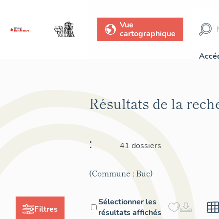
Vue
cartographique
Accéd
Résultats de la rec
:
41 dossiers
(Commune : Buc)
Sélectionner les
Filtres
résultats affichés