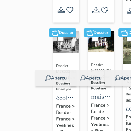
Dossier
Dossier
D
Dossier
Dossier
IA78000474
IA78000453
Dos
| Réalisé par
Aperçu
Aperçu
Aper
| Réalisé par
IA
Bussière
Bussière
| R
Roselyne
Roselyne
Bu
maison
école
Ro
dite
primaire
France
>
France
>
a
Île-de-
villa
Île-de-
de
di
Fr
France
>
France
>
Saint
filles,
Îl
A
Yvelines
Yvelines
Marie
actuellement
Fr