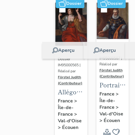
Dossier
Dossier
Aperçu
Aperçu
Dossier
IM95000567 |
Dossier
Réalisé par
IM95000565 |
Förstel Judith
Réalisé par
(Contributeur)
Förstel Judith
Portrait
(Contributeur)
Allégories
du roi
France
>
du
Île-de-
Henri IV
France
>
France
>
Île-de-
Toucher
Val-d'Oise
France
>
et de la
>
Écouen
Val-d'Oise
Vue.
>
Écouen