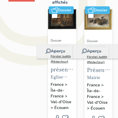
affichés
Dossier
Dossier
Dossier
Dossier
IM95000537 |
IM95000568 |
Aperçu
Aperçu
Réalisé par
Réalisé par
Förstel Judith
Förstel Judith
(Rédacteur)
(Rédacteur)
présentation
Présentatio
du
du
Eglise
Mairie
mobilier
mobilier
Saint-
France
>
France
>
Île-de-
de
Île-de-
de la
Acceul
France
>
France
>
l'église
mairie
Val-d'Oise
Val-d'Oise
d'Ecouen
d'Ecouen
>
Écouen
>
Écouen