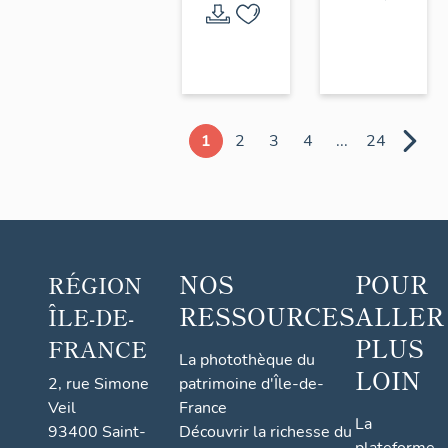
1
2
3
4
...
24
NOS
POUR
RÉGION
RESSOURCES
ALLER
ÎLE-DE-
PLUS
FRANCE
La photothèque du
LOIN
2, rue Simone
patrimoine d'Île-de-
Veil
France
La
93400 Saint-
Découvrir la richesse du