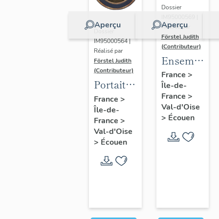
Dossier
IM95000569 |
Aperçu
Aperçu
Réalisé par
Dossier
Förstel Judith
IM95000564 |
(Contributeur)
Réalisé par
Ensemble
Förstel Judith
(Contributeur)
des
France
>
Portait
Île-de-
verrières
d'homme
France
>
France
>
du
Val-d'Oise
Île-de-
en
XVIIIe
>
Écouen
France
>
médaillon
siècle
Val-d'Oise
ovale.
>
Écouen