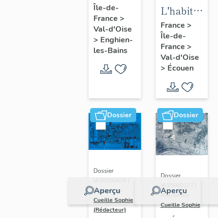
Île-de-
d'Enghien-
L'habitat
France
>
les-Bains
d'Ecouen
France
>
Val-d'Oise
Île-de-
>
Enghien-
France
>
les-Bains
Val-d'Oise
>
Écouen
Dossier
Dossier
Dossier
Dossier
IA95000416 |
IA95000177 |
Aperçu
Aperçu
Réalisé par
Réalisé par
Cueille Sophie
Cueille Sophie
(Rédacteur)