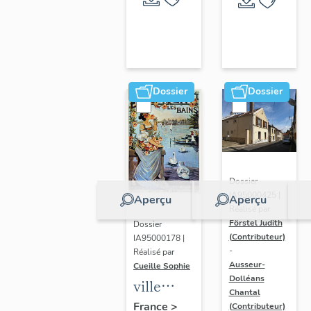
Dossier
Dossier
Dossier
IA95000425 |
Aperçu
Aperçu
Réalisé par
Förstel Judith
Dossier
(Contributeur)
IA95000178 |
-
Réalisé par
Ausseur-
Cueille Sophie
Dolléans
ville
Chantal
thermale
France
>
(Contributeur)