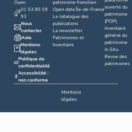
plateforme
Ouen
patrimoine francilien
ouverte du
01 53 85 59
Open data Île-de-France
patrimoine
93
Le catalogue des
(POP)
Nous
publications
Inventaire
contacter
La newsletter
général du
Aide
Patrimoines et
patrimoine
Mentions
Inventaire
In Situ.
légales
Revue des
Politique de
patrimoines
confidentialité
Accessibilité :
non conforme
Mentions
légales