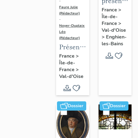
présentatio
-
Faure Julie
de
France
>
(Rédacteur)
Île-de-
l'étude
-
France
>
du
Noyer-Duplaix
Val-d'Oise
Léo
patrimoine
>
Enghien-
(Rédacteur)
d'Enghien-
les-Bains
Présentation
Les-
de
France
>
Bains
Île-de-
l'étude
France
>
du
Val-d'Oise
patrimoine
de
l'agglomération
de
Dossier
Dossier
Cergy-
Pontoise