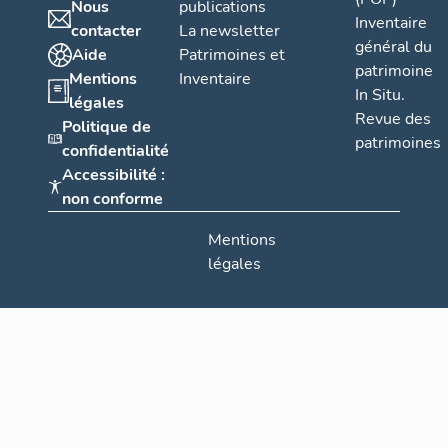
Nous
publications
Inventaire
contacter
La newsletter
général du
Aide
Patrimoines et
patrimoine
Mentions
Inventaire
In Situ.
légales
Revue des
Politique de
patrimoines
confidentialité
Accessibilité :
non conforme
Mentions
légales