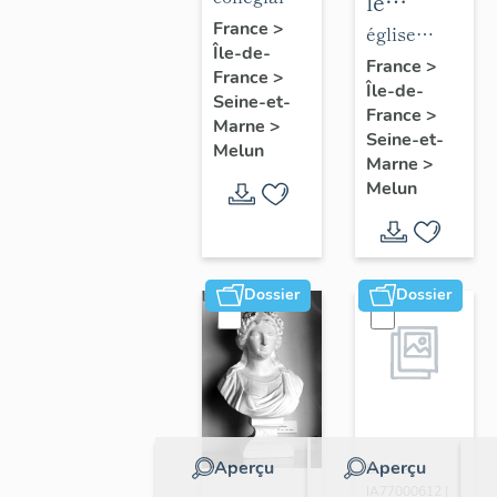
le
de la
Notre-
France
>
mobilier
église
Île-de-
collégiale
Dame
de
paroissiale
France
>
France
>
Notre-
Île-de-
l'église
Saint-
Seine-et-
France
>
Dame
Saint-
Aspais
Marne
>
Seine-et-
Melun
Aspais
Marne
>
Melun
Dossier
Dossier
Aperçu
Aperçu
Dossier
IA77000612 |