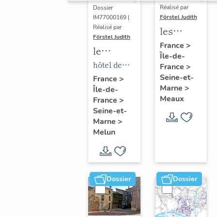
Réalisé par
Dossier
Förstel Judith
IM77000169 |
Réalisé par
les
Förstel Judith
maisons
France
>
le
Île-de-
et
mobilier
hôtel de
France
>
immeubles
de l'hôtel
Seine-et-
ville
France
>
de
Marne
>
Île-de-
de ville
Meaux
Meaux
France
>
Seine-et-
Marne
>
Melun
Dossier
Dossier