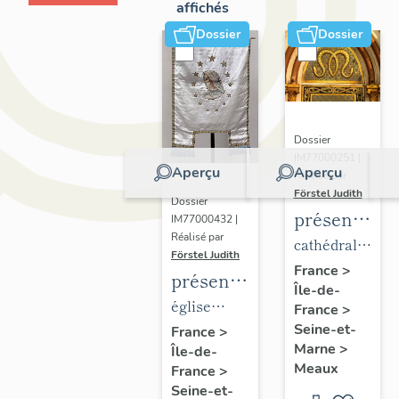
affichés
Dossier
Dossier
Dossier
IM77000251 |
Aperçu
Aperçu
Réalisé par
Förstel Judith
Dossier
présentatio
IM77000432 |
Réalisé par
du
cathédrale
Förstel Judith
mobilier
Saint-
France
>
présentation
Île-de-
de la
Etienne
du
église
France
>
cathédrale
mobilier
Seine-et-
paroissiale
France
>
de
Marne
>
Île-de-
de
Notre-
Meaux
Meaux
France
>
l'église
Dame du
Seine-et-