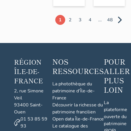
1
2
3
4
...
48
NOS
POUR
RÉGION
RESSOURCES
ALLER
ÎLE-DE-
PLUS
FRANCE
La photothèque du
LOIN
2, rue Simone
patrimoine d'Île-de-
Veil
France
La
93400 Saint-
Découvrir la richesse du
plateforme
Ouen
patrimoine francilien
ouverte du
01 53 85 59
Open data Île-de-France
patrimoine
93
Le catalogue des
(POP)