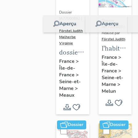
Dossier
IA77000682 |
Dossier
Aperçu
Aperçu
Réalisé par
IA77000603 |
Förstel Judith
-
Réalisé par
Malherbe
Förstel Judith
Virginie
l'habitat
dossier
à Melun
France
>
collectif
France
>
Île-de-
Île-de-
sur les
France
>
France
>
cours
Seine-et-
Seine-et-
Marne
>
communes
Marne
>
Melun
du
Meaux
Faubourg
Saint-
Nicolas
Dossier
Dossier