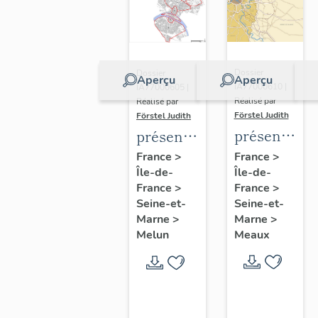
Dossier
Dossier
Aperçu
Aperçu
IA77000610 |
IA77000605 |
Réalisé par
Réalisé par
Förstel Judith
Förstel Judith
présentatio
présentation
de
de
France
>
France
>
Île-de-
l'étude
Île-de-
l'étude
France
>
France
>
du
du
Seine-et-
Seine-et-
patrimoine
patrimoine
Marne
>
Marne
>
de
de
Meaux
Melun
Meaux
Melun