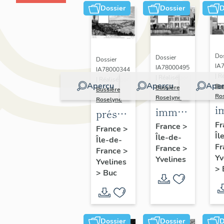
Dossier
Dossier
D
Dos
Dossier
Dossier
IA
IA78000495
IA78000344
| R
| Réalisé par
| Réalisé par
Aperçu
Aperçu
Aper
Bu
Bussière
Bussière
Ro
Roselyne
Roselyne
i
immeubles,
présentation
m
maisons,
Fr
de la
France
>
France
>
Îl
f
Île-de-
fermes
Île-de-
commune
Fr
France
>
France
>
de Buc
Yv
Yvelines
Yvelines
>
>
Buc
Dossier
Dossier
D