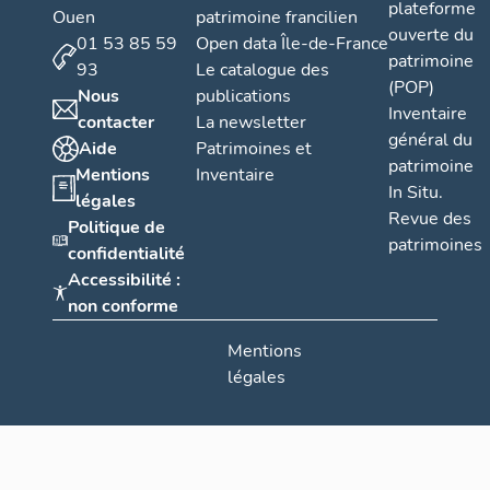
plateforme
Ouen
patrimoine francilien
ouverte du
01 53 85 59
Open data Île-de-France
patrimoine
93
Le catalogue des
(POP)
Nous
publications
Inventaire
contacter
La newsletter
général du
Aide
Patrimoines et
patrimoine
Mentions
Inventaire
In Situ.
légales
Revue des
Politique de
patrimoines
confidentialité
Accessibilité :
non conforme
Mentions
légales