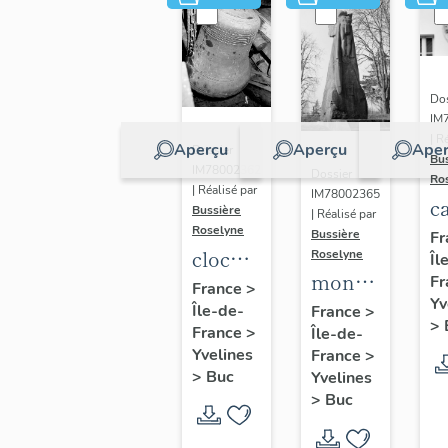
Dos
IM
| R
Aperçu
Aperçu
Aper
Dossier
Bu
IM78002362
Dossier
Ro
| Réalisé par
IM78002365
c
Bussière
| Réalisé par
s
Roselyne
Bussière
Fr
cloche
Roselyne
Îl
monument
Fr
dite
France
>
Yv
funéraire
Île-de-
Louise
France
>
>
France
>
Île-de-
de
Auguste
Yvelines
France
>
Jean
Adélaïde
>
Buc
Yvelines
Casale
>
Buc