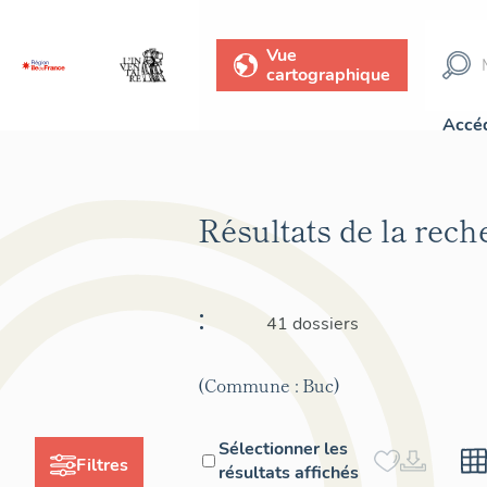
Vue
cartographique
Accéd
Résultats de la rec
:
41 dossiers
(Commune : Buc)
Sélectionner les
Filtres
résultats affichés