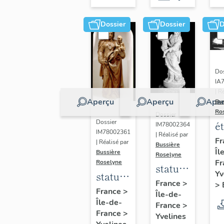
Dossier
Dossier
D
Dos
IA
| R
Aperçu
Aperçu
Aper
Bu
Ro
Dossier
Dossier
é
IM78002364
IM78002361
| Réalisé par
a
Fr
| Réalisé par
Bussière
Îl
di
Bussière
Roselyne
Fr
Roselyne
a
statue :
Yv
statue :
L
Vierge
France
>
>
Vierge
France
>
B
Île-de-
à
Île-de-
à
France
>
l'Enfant
France
>
Yvelines
l'Enfant