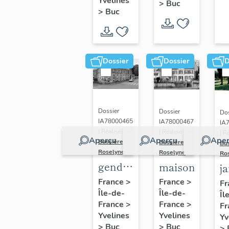
(n°1)
Yvelines
>
Buc
(n°2)
>
Buc
Dossier
Dossier
D
Dossier
Dossier
Dos
IA78000465
IA78000467
IA
| Réalisé par
| Réalisé par
| R
Aperçu
Aperçu
Aper
Bussière
Bussière
Bu
Roselyne
Roselyne
Ro
gendarmerie,
maison
j
actuellement
France
>
France
>
Fr
Île-de-
immeuble
Île-de-
Îl
France
>
France
>
Fr
Yvelines
Yvelines
Yv
>
Buc
>
Buc
>