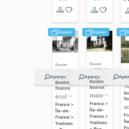
Dossier
Dossier
D
Dossier
Dossier
IA78000474
IA78000453
Dos
| Réalisé par
Aperçu
Aperçu
Aper
| Réalisé par
IA
Bussière
Bussière
| R
Roselyne
Roselyne
Bu
maison
école
Ro
dite
primaire
France
>
France
>
a
Île-de-
villa
Île-de-
de
di
Fr
France
>
France
>
Saint
filles,
Îl
A
Yvelines
Yvelines
Marie
actuellement
Fr