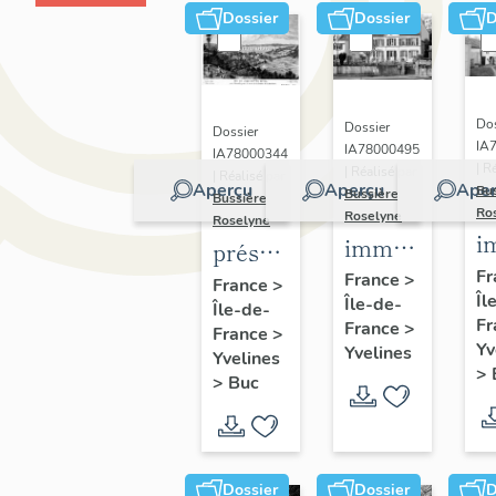
Dossier
Dossier
D
Dos
Dossier
Dossier
IA
IA78000495
IA78000344
| R
| Réalisé par
| Réalisé par
Aperçu
Aperçu
Aper
Bu
Bussière
Bussière
Ro
Roselyne
Roselyne
i
immeubles,
présentation
m
maisons,
Fr
de la
France
>
France
>
Îl
f
Île-de-
fermes
Île-de-
commune
Fr
France
>
France
>
de Buc
Yv
Yvelines
Yvelines
>
>
Buc
Dossier
Dossier
D