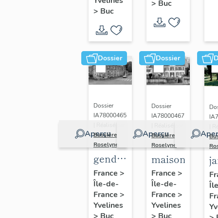
(n°1)
Yvelines
>
Buc
(n°2)
>
Buc
Dossier
Dossier
D
Dossier
Dossier
Dos
IA78000465
IA78000467
IA
| Réalisé par
| Réalisé par
| R
Aperçu
Aperçu
Aper
Bussière
Bussière
Bu
Roselyne
Roselyne
Ro
gendarmerie,
maison
j
actuellement
France
>
France
>
Fr
Île-de-
immeuble
Île-de-
Îl
France
>
France
>
Fr
Yvelines
Yvelines
Yv
>
Buc
>
Buc
>