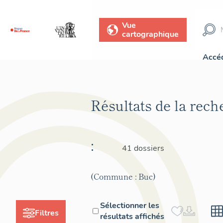
Vue
cartographique
Accéd
Résultats de la rec
:
41 dossiers
(Commune : Buc)
Sélectionner les
Filtres
résultats affichés