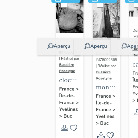
Dos
IM
| R
Aperçu
Aperçu
Aper
Dossier
Bu
IM78002362
Dossier
Ro
| Réalisé par
IM78002365
c
Bussière
| Réalisé par
s
Roselyne
Bussière
Fr
cloche
Roselyne
Îl
monument
Fr
dite
France
>
Yv
funéraire
Île-de-
Louise
France
>
>
France
>
Île-de-
de
Auguste
Yvelines
France
>
Jean
Adélaïde
>
Buc
Yvelines
Casale
>
Buc