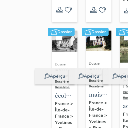
Dossier
Dossier
D
Dossier
Dossier
IA78000474
IA78000453
Dos
| Réalisé par
Aperçu
Aperçu
Aper
| Réalisé par
IA
Bussière
Bussière
| R
Roselyne
Roselyne
Bu
maison
école
Ro
dite
primaire
France
>
France
>
a
Île-de-
villa
Île-de-
de
di
Fr
France
>
France
>
Saint
filles,
Îl
A
Yvelines
Yvelines
Marie
actuellement
Fr