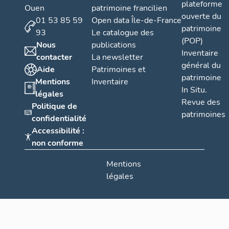
plateforme
Ouen
patrimoine francilien
ouverte du
01 53 85 59
Open data Île-de-France
patrimoine
93
Le catalogue des
(POP)
Nous
publications
Inventaire
contacter
La newsletter
général du
Aide
Patrimoines et
patrimoine
Mentions
Inventaire
In Situ.
légales
Revue des
Politique de
patrimoines
confidentialité
Accessibilité :
non conforme
Mentions
légales