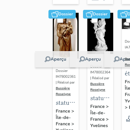
Dossier
Dossier
D
Dos
IA
| R
Aperçu
Aperçu
Aper
Bu
Ro
Dossier
Dossier
é
IM78002364
IM78002361
| Réalisé par
a
Fr
| Réalisé par
Bussière
Îl
di
Bussière
Roselyne
Fr
Roselyne
a
statue :
Yv
statue :
L
Vierge
France
>
>
Vierge
France
>
B
Île-de-
à
Île-de-
à
France
>
l'Enfant
France
>
Yvelines
l'Enfant