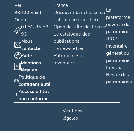
Veil
France
La
93400 Saint-
Découvrir la richesse du
plateforme
Ouen
patrimoine francilien
ouverte du
01 53 85 59
Open data Île-de-France
patrimoine
93
Le catalogue des
(POP)
Nous
publications
Inventaire
contacter
La newsletter
général du
Aide
Patrimoines et
patrimoine
Mentions
Inventaire
In Situ.
légales
Revue des
Politique de
patrimoines
confidentialité
Accessibilité :
non conforme
Mentions
légales