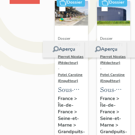
Dossier
Dossier
Dossier
Dossier
IA77050080 |
IA77050077 |
Aperçu
Aperçu
Réalisé par
Réalisé par
Pierrot Nicolas
Pierrot Nicolas
(Rédacteur)
(Rédacteur)
-
-
Potel Caroline
Potel Caroline
(Enquêteur)
(Enquêteur)
Sous-
Sous-
dossier 6
dossier 3
France
>
France
>
Île-de-
Île-de-
:
: unités
France
>
France
>
installations
de
Seine-et-
Seine-et-
de
stockage
Marne
>
Marne
>
chargement
de la
Grandpuits-
Grandpuits-