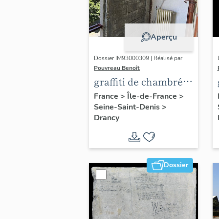
Aperçu
Dossier IM93000309 | Réalisé par
Pouvreau Benoît
graffiti de chambrée
sur revers de façade
France
>
Île-de-France
>
Seine-Saint-Denis
>
Drancy
Dossier