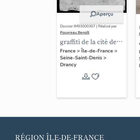
Aperçu
Dossier IM93000307 | Réalisé par
Pouvreau Benoît
graffiti de la cité de
la Muette, dite aussi
France
>
Île-de-France
>
Seine-Saint-Denis
>
camp de Drancy
Drancy
RÉGION
ÎLE-DE-FRANCE