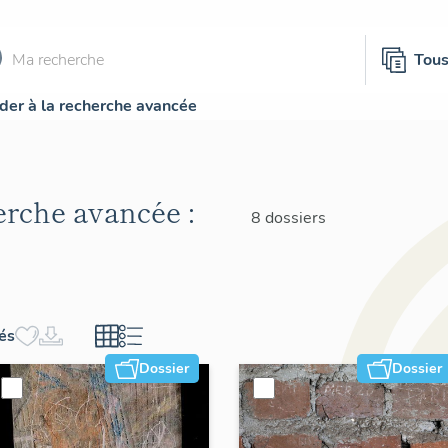
Tou
der à la recherche avancée
herche avancée :
8 dossiers
hés
Dossier
Dossier