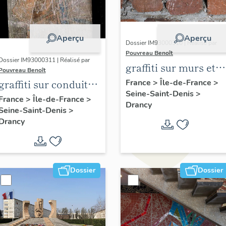
Aperçu
Aperçu
Dossier IM93000310 | Réalisé par
Pouvreau Benoît
Dossier IM93000311 | Réalisé par
graffiti sur murs et
Pouvreau Benoît
charpentes des
graffiti sur conduit
France
>
Île-de-France
>
Seine-Saint-Denis
>
"caves-prisons
de cheminée
France
>
Île-de-France
>
Drancy
Seine-Saint-Denis
>
Drancy
Dossier
Dossier