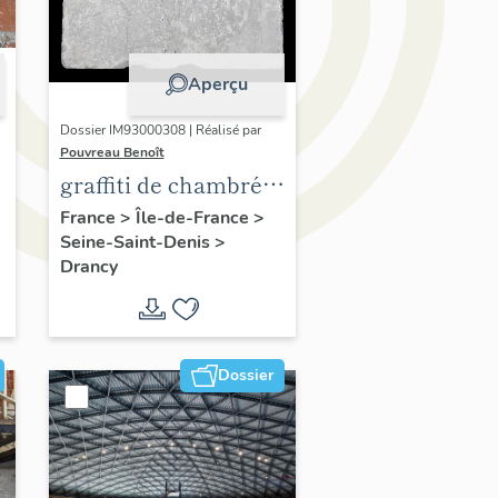
Aperçu
Dossier IM93000308 | Réalisé par
Pouvreau Benoît
graffiti de chambrée
sur carreau de plâtre
France
>
Île-de-France
>
Seine-Saint-Denis
>
formant contre-
Drancy
cloison
Dossier