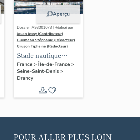
Aperçu
Dossier IA93001073 | Réalisé par
Jouan Jessy (Contributeur)
-
Guilmeau Stéphanie (Rédacteur)
-
Gruson Tiphaine (Rédacteur)
Stade nautique
municipal Auguste
France
>
Île-de-France
>
Seine-Saint-Denis
>
Delaune
Drancy
POUR ALLER PLUS LOIN