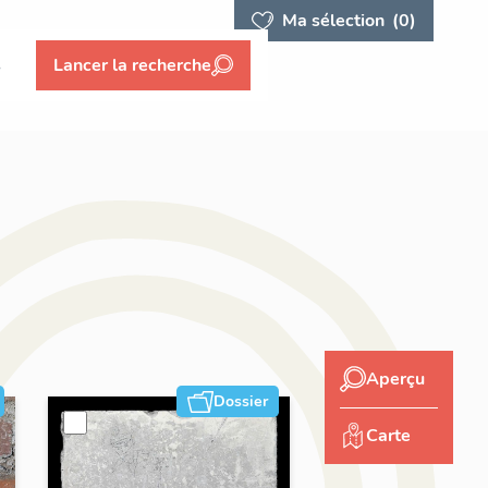
Ma sélection
(0)
s
Lancer la recherche
Aperçu
Dossier
Carte