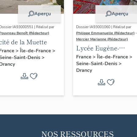
Aperçu
Aperçu
Dossier IA93000551 | Réalisé par
Dossier IA93001060 | Réalisé par
Pouvreau Benoît (Rédacteur)
Philippe Emmanuelle (Rédacteur)
-
Mercier Marianne (Rédacteur)
cité de la Muette
Lycée Eugène-
France
>
Île-de-France
>
Delacroix
France
>
Île-de-France
>
Seine-Saint-Denis
>
Seine-Saint-Denis
>
Drancy
Drancy
NOS RESSOURCES