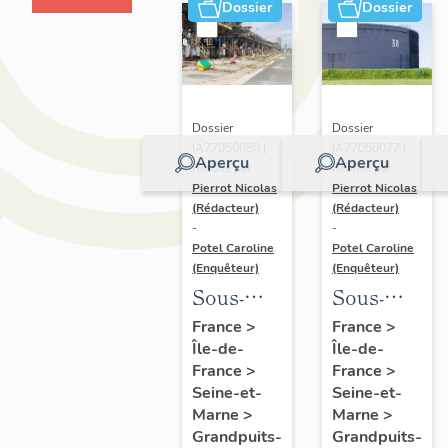
Dossier
Dossier
Dossier
Dossier
IA77050080 |
IA77050077 |
Aperçu
Aperçu
Réalisé par
Réalisé par
Pierrot Nicolas
Pierrot Nicolas
(Rédacteur)
(Rédacteur)
-
-
Potel Caroline
Potel Caroline
(Enquêteur)
(Enquêteur)
Sous-
Sous-
dossier 6
dossier 3
France
>
France
>
Île-de-
Île-de-
:
: unités
France
>
France
>
installations
de
Seine-et-
Seine-et-
de
stockage
Marne
>
Marne
>
chargement
de la
Grandpuits-
Grandpuits-