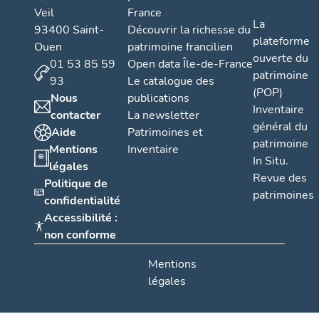
Veil
France
La
93400 Saint-
Découvrir la richesse du
plateforme
Ouen
patrimoine francilien
ouverte du
01 53 85 59
Open data Île-de-France
patrimoine
93
Le catalogue des
(POP)
Nous
publications
Inventaire
contacter
La newsletter
général du
Aide
Patrimoines et
patrimoine
Mentions
Inventaire
In Situ.
légales
Revue des
Politique de
patrimoines
confidentialité
Accessibilité :
non conforme
Mentions
légales