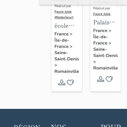
IA93000669 |
IA93000640 |
Réalisé par
Réalisé par
Faure Julie
Faure Julie
(Rédacteur)
Palais
école
des fêtes
France
>
primaire
France
>
Île-de-
(Le
Île-de-
Fraternité-
France
>
Pavillon)
France
>
Aubin
Seine-
Seine-
Saint-Denis
Saint-Denis
>
>
Romainville
Romainville
NOS
POUR