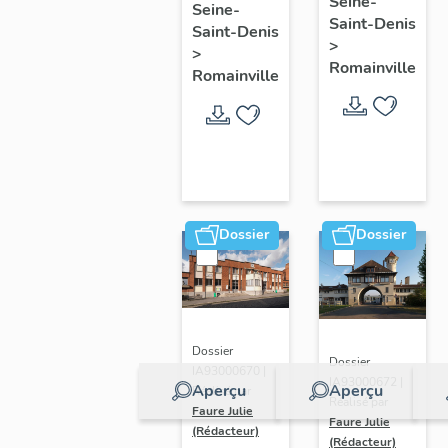
Seine-
Seine-
médico-
Saint-Denis
Saint-Denis
social
>
>
Romainville
Romainville
Dossier
Dossier
Dossier
Dossier
IA93000670 |
IA93000672 |
Aperçu
Aperçu
Réalisé par
Réalisé par
Faure Julie
Faure Julie
(Rédacteur)
(Rédacteur)