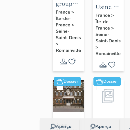
groupe
Usine de
scolaire
France
>
produits
France
>
Île-de-
Charcot-
Île-de-
pharmaceut
France
>
Barbusse
France
>
Roussel-
Seine-
Seine-
Saint-Denis
Uclaf,
Saint-Denis
>
puis
>
Romainville
Romainville
Sanofi-
Aventis
Dossier
Dossier
Dossier
Aperçu
Aperçu
Dossier