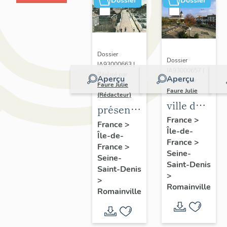
Dossier
Dossier
Dossier
Dossier
IA93000663 |
IA93000657 |
Réalisé par
Aperçu
Aperçu
Réalisé par
Faure Julie
Faure Julie
(Rédacteur)
ville de
présentation
Romainville
France
>
de
France
>
Île-de-
Île-de-
l'inventaire
France
>
France
>
de la
Seine-
Seine-
commune
Saint-Denis
Saint-Denis
>
de
>
Romainville
Romainville
Romainville