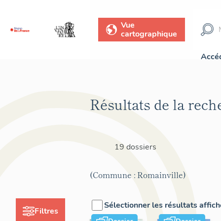
Vue
cartographique
Accéd
Résultats de la rech
19 dossiers
(Commune : Romainville)
Sélectionner les résultats affic
Filtres