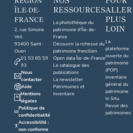
RÉGION
RESSOURCES
ALLER
ÎLE-DE-
PLUS
FRANCE
La photothèque du
LOIN
2, rue Simone
patrimoine d'Île-de-
Veil
France
La
93400 Saint-
Découvrir la richesse du
plateforme
Ouen
patrimoine francilien
ouverte du
01 53 85 59
Open data Île-de-France
patrimoine
93
Le catalogue des
(POP)
Nous
publications
Inventaire
contacter
La newsletter
général du
Aide
Patrimoines et
patrimoine
Mentions
Inventaire
In Situ.
légales
Revue des
Politique de
patrimoines
confidentialité
Accessibilité :
non conforme