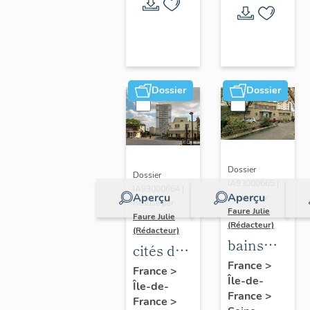
Dossier
Dossier
Dossier
Dossier
IA93000665 |
IA93000664 |
Aperçu
Aperçu
Réalisé par
Réalisé par
Faure Julie
Faure Julie
(Rédacteur)
(Rédacteur)
bains
cités de
douches,
France
>
Romainville
France
>
Île-de-
actuellemen
Île-de-
France
>
centre
France
>