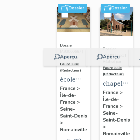
Dossier
Dossier
Dossier
Dossier
IA93000667 |
IA93000661 |
Aperçu
Aperçu
Réalisé par
Réalisé par
Faure Julie
Faure Julie
(Rédacteur)
(Rédacteur)
école
chapelle
maternelle
France
>
Sainte-
France
>
Île-de-
Danièle
Île-de-
Solange
France
>
Casanova
France
>
Seine-
Seine-
Saint-Denis
Saint-Denis
>
>
Romainville
Romainville