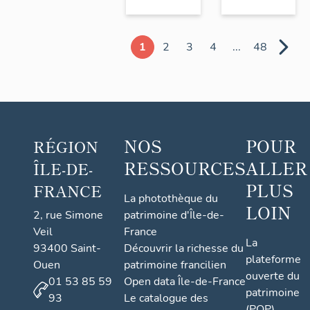
1
2
3
4
...
48
NOS
POUR
RÉGION
RESSOURCES
ALLER
ÎLE-DE-
PLUS
FRANCE
La photothèque du
LOIN
2, rue Simone
patrimoine d'Île-de-
Veil
France
La
93400 Saint-
Découvrir la richesse du
plateforme
Ouen
patrimoine francilien
ouverte du
01 53 85 59
Open data Île-de-France
patrimoine
93
Le catalogue des
(POP)