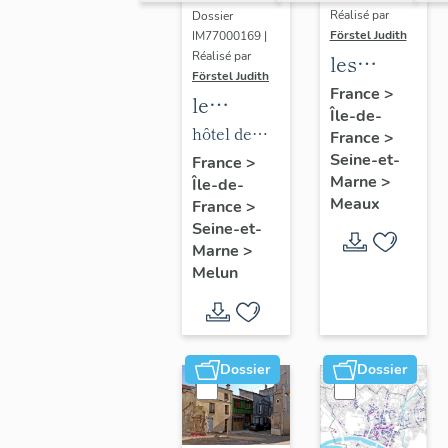
Réalisé par
Dossier
Förstel Judith
IM77000169 |
Réalisé par
les
Förstel Judith
maisons
France
>
le
Île-de-
et
mobilier
hôtel de
France
>
immeubles
de l'hôtel
Seine-et-
ville
France
>
de
Marne
>
Île-de-
de ville
Meaux
Meaux
France
>
Seine-et-
Marne
>
Melun
Dossier
Dossier