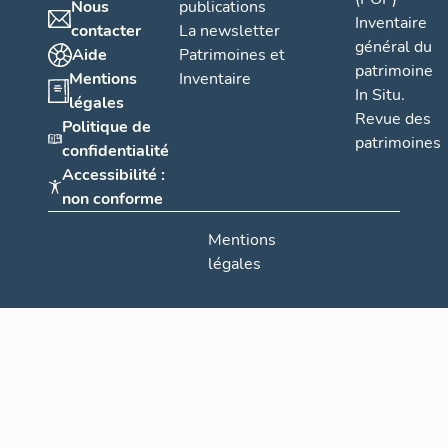
Nous
publications
Inventaire
contacter
La newsletter
général du
Aide
Patrimoines et
patrimoine
Mentions
Inventaire
In Situ.
légales
Revue des
Politique de
patrimoines
confidentialité
Accessibilité :
non conforme
Mentions
légales