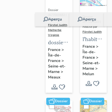
Dossier
IA77000682 |
Dossier
Aperçu
Aperçu
Réalisé par
IA77000603 |
Förstel Judith
-
Réalisé par
Malherbe
Förstel Judith
Virginie
l'habitat
dossier
à Melun
France
>
collectif
France
>
Île-de-
Île-de-
sur les
France
>
France
>
cours
Seine-et-
Seine-et-
Marne
>
communes
Marne
>
Melun
du
Meaux
Faubourg
Saint-
Nicolas
Dossier
Dossier