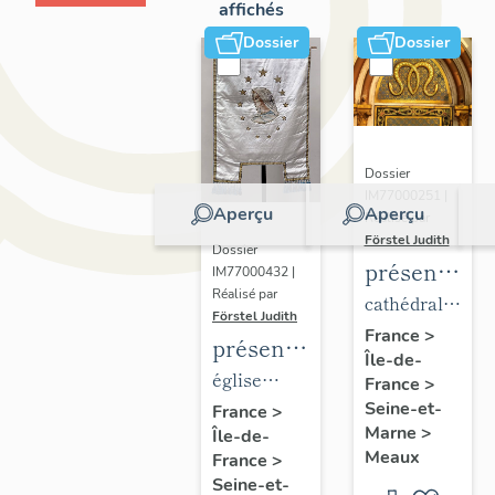
affichés
Dossier
Dossier
Dossier
IM77000251 |
Aperçu
Aperçu
Réalisé par
Förstel Judith
Dossier
présentatio
IM77000432 |
Réalisé par
du
cathédrale
Förstel Judith
mobilier
Saint-
France
>
présentation
Île-de-
de la
Etienne
du
église
France
>
cathédrale
mobilier
Seine-et-
paroissiale
France
>
de
Marne
>
Île-de-
de
Notre-
Meaux
Meaux
France
>
l'église
Dame du
Seine-et-