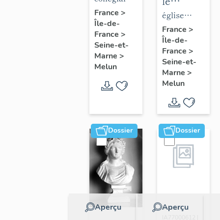
le
de la
Notre-
France
>
mobilier
église
Île-de-
collégiale
Dame
de
paroissiale
France
>
France
>
Notre-
Île-de-
l'église
Saint-
Seine-et-
France
>
Dame
Saint-
Aspais
Marne
>
Seine-et-
Melun
Aspais
Marne
>
Melun
Dossier
Dossier
Aperçu
Aperçu
Dossier
IA77000612 |