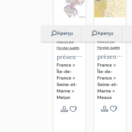
Dossier
Dossier
Aperçu
Aperçu
IA77000610 |
IA77000605 |
Réalisé par
Réalisé par
Förstel Judith
Förstel Judith
présentatio
présentation
de
de
France
>
France
>
Île-de-
l'étude
Île-de-
l'étude
France
>
France
>
du
du
Seine-et-
Seine-et-
patrimoine
patrimoine
Marne
>
Marne
>
de
de
Meaux
Melun
Meaux
Melun