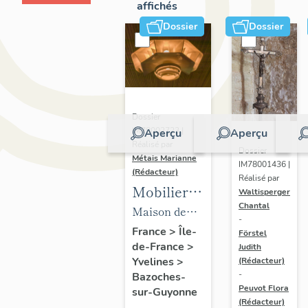
affichés
Dossier
Dossier
Dossier
IM78002723 |
Aperçu
Aperçu
Réalisé par
Dossier
Métais Marianne
IM78001436 |
(Rédacteur)
Réalisé par
Mobilier
Waltisperger
Chantal
de la
Maison de
-
maison
villégiature
France
>
Île-
Förstel
de-France
>
Louis
Judith
dite maison
Yvelines
>
(Rédacteur)
Carré
Louis Carré
-
Bazoches-
Peuvot Flora
sur-Guyonne
(Rédacteur)