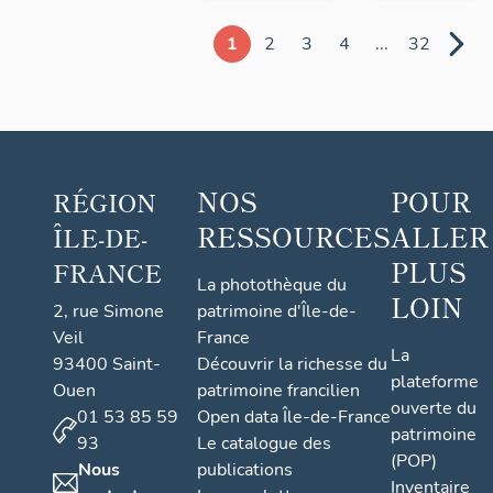
1
2
3
4
...
32
NOS
POUR
RÉGION
RESSOURCES
ALLER
ÎLE-DE-
PLUS
FRANCE
La photothèque du
LOIN
2, rue Simone
patrimoine d'Île-de-
Veil
France
La
93400 Saint-
Découvrir la richesse du
plateforme
Ouen
patrimoine francilien
ouverte du
01 53 85 59
Open data Île-de-France
patrimoine
93
Le catalogue des
(POP)
Nous
publications
Inventaire