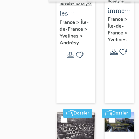
Roselyne
Bussière Roselyne
immeubles
les
maisons,
France
>
immeubles,
France
>
Île-
Île-de-
fermes
de-France
>
maisons et
France
>
Yvelines
>
fermes du
Yvelines
Andrésy
canton
d'Andrésy
Dossier
Dossier