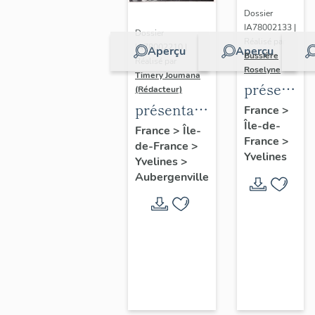
Dossier
IA78002133 |
Dossier
Réalisé par
IA78002210 |
Aperçu
Aperçu
Bussière
Réalisé par
Roselyne
Timery Joumana
présentat
(Rédacteur)
du
présentation
France
>
Île-de-
diagnostic
de l'étude
France
>
Île-
France
>
patrimonia
de-France
>
d'Elisabethville
Yvelines
Yvelines
>
urbain
Aubergenville
et
paysager
de
Seine-
Aval