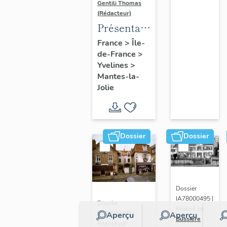
Gentili Thomas
(Rédacteur)
Présentation
de l'étude
France
>
Île-
de-France
>
Yvelines
>
Mantes-la-
Jolie
Dossier
Dossier
Dossier
IA78000495 |
Dossier
Réalisé par
IA78000985 |
Aperçu
Aperçu
Bussière
Réalisé par