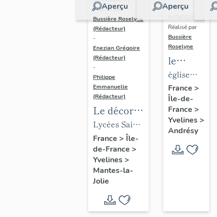
Aperçu
Aperçu
Dossier
Réalisé par
IM78002588 |
Bussière Roselyne
Réalisé par
(Rédacteur)
Bussière
-
Roselyne
Enezian Grégoire
le
(Rédacteur)
-
mobilier
église
Philippe
de
paroissiale
Emmanuelle
France
>
(Rédacteur)
Île-de-
l'église
Saint-
Le décor
France
>
Saint-
Germain
Yvelines
>
des lycées
Lycées Saint-
Germain-
Andrésy
de Mantes
Exupéry et
France
>
Île-
de-
de-France
>
Jean Rostand
Paris
Yvelines
>
(liste
Mantes-la-
supplémen
Jolie