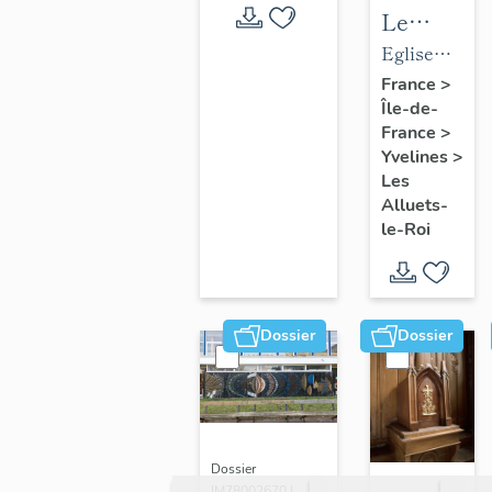
Le
mobilier
Eglise
de
paroissiale
France
>
Île-de-
l'église
Saint-
France
>
paroissial
Nicolas
Yvelines
>
Saint-
Les
Nicolas
Alluets-
le-Roi
Dossier
Dossier
Dossier
IM78002670 |