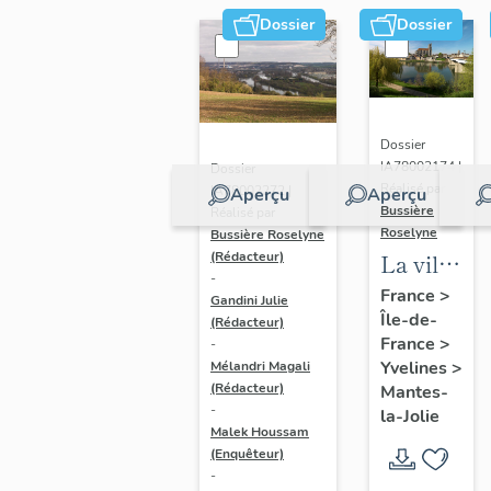
Dossier
Dossier
Dossier
IA78002174 |
Dossier
Réalisé par
IA78002272 |
Aperçu
Aperçu
Bussière
Réalisé par
Roselyne
Bussière Roselyne
La ville
(Rédacteur)
-
de
France
>
Gandini Julie
Île-de-
Mantes-
(Rédacteur)
France
>
-
la-Jolie
Yvelines
>
Mélandri Magali
(Rédacteur)
Mantes-
-
la-Jolie
Malek Houssam
(Enquêteur)
-