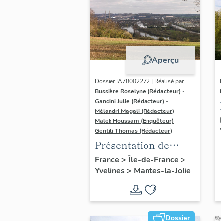
Aperçu
Dossier IA78002272 | Réalisé par
Bussière Roselyne (Rédacteur)
-
Gandini Julie (Rédacteur)
-
Mélandri Magali (Rédacteur)
-
Malek Houssam (Enquêteur)
-
Gentili Thomas (Rédacteur)
Présentation de
l'étude
France
>
Île-de-France
>
Yvelines
>
Mantes-la-Jolie
Dossier