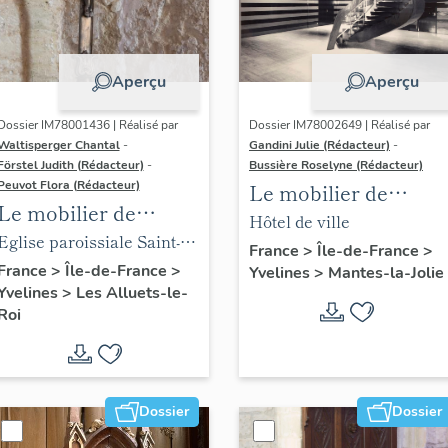
Aperçu
Aperçu
Dossier IM78001436 | Réalisé par
Dossier IM78002649 | Réalisé par
Waltisperger Chantal
-
Gandini Julie (Rédacteur)
-
Förstel Judith (Rédacteur)
-
Bussière Roselyne (Rédacteur)
Peuvot Flora (Rédacteur)
Le mobilier de
Le mobilier de
l'hôtel de ville
Hôtel de ville
l'église paroissiale
Eglise paroissiale Saint-
France
>
Île-de-France
>
Saint-Nicolas
Nicolas
France
>
Île-de-France
>
Yvelines
>
Mantes-la-Jolie
Yvelines
>
Les Alluets-le-
Roi
Dossier
Dossier