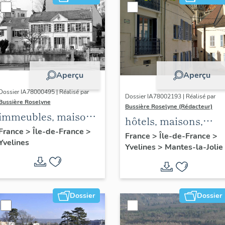
Aperçu
Aperçu
Dossier IA78000495 | Réalisé par
Dossier IA78002193 | Réalisé par
Bussière Roselyne
Bussière Roselyne (Rédacteur)
immeubles, maisons,
hôtels, maisons,
fermes
France
>
Île-de-France
>
immeubles
France
>
Île-de-France
>
Yvelines
Yvelines
>
Mantes-la-Jolie
Dossier
Dossier