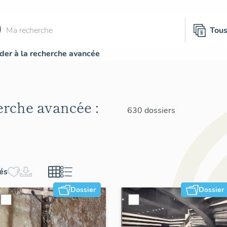
Tou
der à la recherche avancée
herche avancée :
630 dossiers
hés
Dossier
Dossier