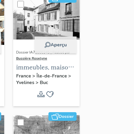
Aperçu
Dossier IA78000345 | Réalisé par
Bussière Roselyne
immeubles, maisons,
fermes
France
>
Île-de-France
>
Yvelines
>
Buc
Dossier