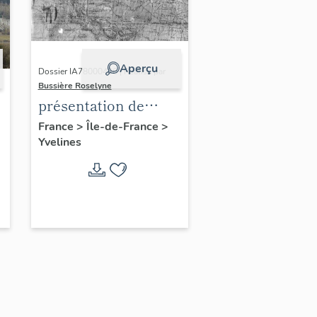
Aperçu
Dossier IA78000496 | Réalisé par
Bussière Roselyne
présentation de
l'étude du
France
>
Île-de-France
>
Yvelines
patrimoine de l'aire
d'étude Versailles
périphérie sud
-