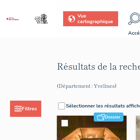
Vue
cartographique
Accé
Résultats de la rec
(Département : Yvelines)
Sélectionner les résultats affic
Filtres
Dossier