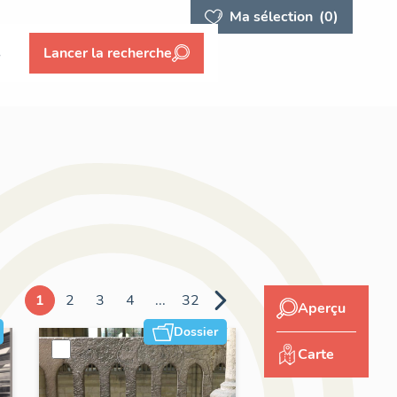
Ma sélection
(0)
s
Lancer la recherche
1
2
3
4
...
32
Aperçu
Dossier
Carte