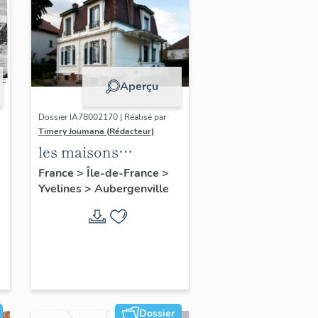
Aperçu
Dossier IA78002170 | Réalisé par
Timery Joumana (Rédacteur)
les maisons
d'Elisabethville
France
>
Île-de-France
>
Yvelines
>
Aubergenville
Dossier