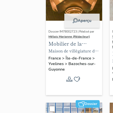
Aperçu
Dossier IM78002723 | Réalisé par
Métais Marianne (Rédacteur)
Mobilier de la
maison Louis Carré
Maison de villégiature dite
maison Louis Carré
France
>
Île-de-France
>
Yvelines
>
Bazoches-sur-
Guyonne
Dossier