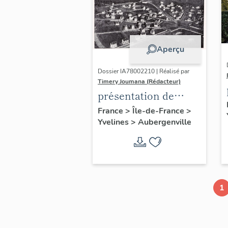
Aperçu
Dossier IA78002210 | Réalisé par
Timery Joumana (Rédacteur)
présentation de
l'étude
France
>
Île-de-France
>
Yvelines
>
Aubergenville
d'Elisabethville
1