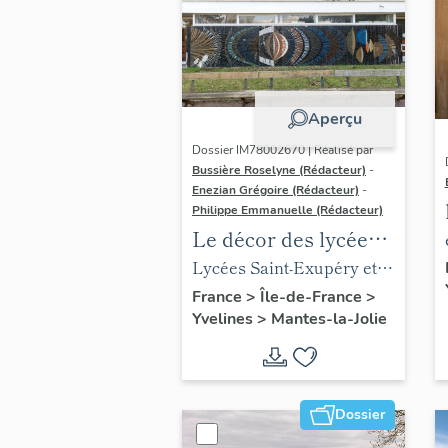
Aperçu
Dossier IM78002670 | Réalisé par
Bussière Roselyne (Rédacteur)
-
Enezian Grégoire (Rédacteur)
-
Philippe Emmanuelle (Rédacteur)
Le décor des lycées
de Mantes
Lycées Saint-Exupéry et
Jean Rostand
France
>
Île-de-France
>
Yvelines
>
Mantes-la-Jolie
Dossier