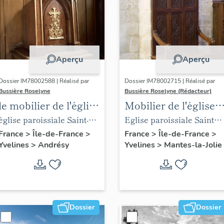
Aperçu
Aperçu
Dossier IM78002588 | Réalisé par
Dossier IM78002715 | Réalisé par
Bussière Roselyne
Bussière Roselyne (Rédacteur)
le mobilier de l'église
Mobilier de l'église
Saint-Germain-de-
Sainte-Anne de
église paroissiale Saint-
Eglise paroissiale Sainte-
Paris (liste
Gassicourt
Germain
Anne
France
>
Île-de-France
>
France
>
Île-de-France
>
Yvelines
>
Andrésy
Yvelines
>
Mantes-la-Jolie
supplémentaire)
Dossier
Dossier