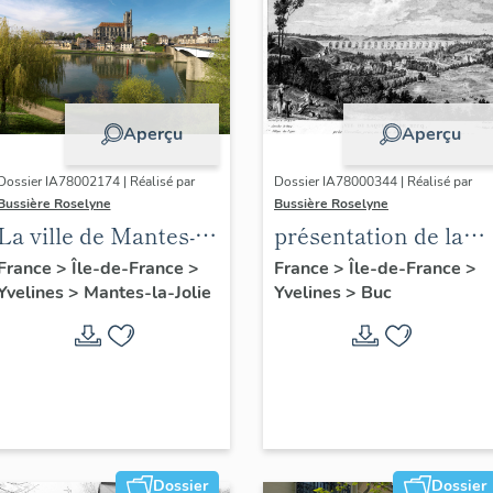
Aperçu
Aperçu
Dossier IA78002174 | Réalisé par
Dossier IA78000344 | Réalisé par
Bussière Roselyne
Bussière Roselyne
La ville de Mantes-la-
présentation de la
Jolie
commune de Buc
France
>
Île-de-France
>
France
>
Île-de-France
>
Yvelines
>
Mantes-la-Jolie
Yvelines
>
Buc
Dossier
Dossier