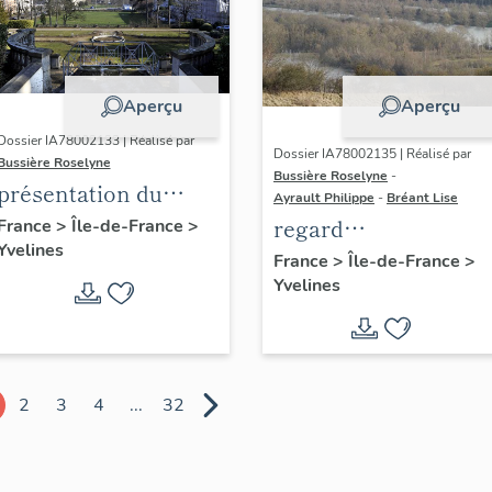
Aperçu
Aperçu
Dossier IA78002133 | Réalisé par
Dossier IA78002135 | Réalisé par
Bussière Roselyne
Bussière Roselyne
-
présentation du
Ayrault Philippe
-
Bréant Lise
diagnostic
regard
France
>
Île-de-France
>
Yvelines
patrimonial, urbain
photographique sur
France
>
Île-de-France
>
et paysager de Seine-
Yvelines
le territoire de Seine
Aval
Aval
2
3
4
...
32