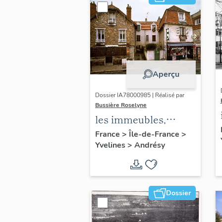
Aperçu
Dossier IA78000985 | Réalisé par
Bussière Roselyne
les immeubles,
maisons et fermes
France
>
Île-de-France
>
Yvelines
>
Andrésy
du canton d'Andrésy
Dossier