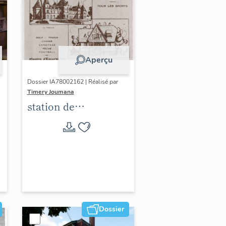
Aperçu
Dossier IA78002162 | Réalisé par
Timery Joumana
station de
villégiature
d'Elisabethville
Dossier