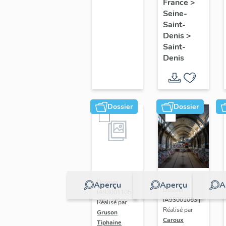
France
>
et stade
de
Seine-
Auguste
France.
Saint-
Delaune
Denis
>
Saint-
de
Denis
Saint-
Denis
Dossier
Dossier
Dossier
Aperçu
Aperçu
A
Dossier
IA93001105 |
IA93001063 |
Réalisé par
Réalisé par
Gruson
Caroux
Tiphaine