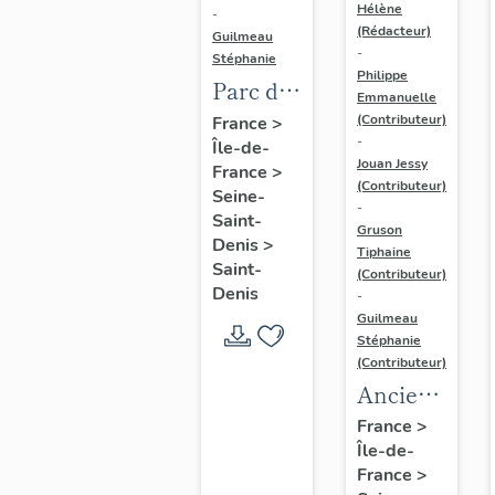
Hélène
-
(Rédacteur)
Guilmeau
-
Stéphanie
Philippe
Parc des
Emmanuelle
sports
(Contributeur)
France
>
-
Île-de-
de La
Jouan Jessy
France
>
Courneuve,
(Contributeur)
Seine-
actuellement
-
Saint-
Gruson
parc
Denis
>
Tiphaine
Saint-
départemental
(Contributeur)
Denis
-
des
Guilmeau
sports
Stéphanie
de
(Contributeur)
Ancienne
Marville
piscine
(hippodrome
France
>
Île-de-
municipale
et
France
>
de
piscine)