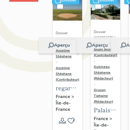
Dossier
Dossier
Dossier
Dossier
IA93001075 |
IA00141306 |
Réalisé par
Aperçu
Aperçu
A
Réalisé par
Jouan Jessy
Asseline
(Contributeur)
Stéphane
-
-
Guilmeau
Asseline
Stéphanie
Stéphane
(Rédacteur)
(Contributeur)
-
regard
Gruson
photographique
France
>
Tiphaine
(Rédacteur)
Île-de-
sur les
Palais
France
paysages
des
France
>
de la
Île-de-
sports
Plaine