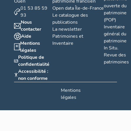
Ouen
patrimoine francilien
ouverte du
01 53 85 59
Open data Île-de-France
patrimoine
93
Le catalogue des
(POP)
Nous
publications
Inventaire
contacter
La newsletter
général du
Aide
Patrimoines et
patrimoine
Mentions
Inventaire
In Situ.
légales
Revue des
Politique de
patrimoines
confidentialité
Accessibilité :
non conforme
Mentions
légales