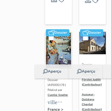
Dossier
Dossier
Dossier
IA95000425 |
Aperçu
Aperçu
Réalisé par
Förstel Judith
Dossier
(Contributeur)
IA95000178 |
-
Réalisé par
Ausseur-
Cueille Sophie
Dolléans
ville
Chantal
thermale
France
>
(Contributeur)