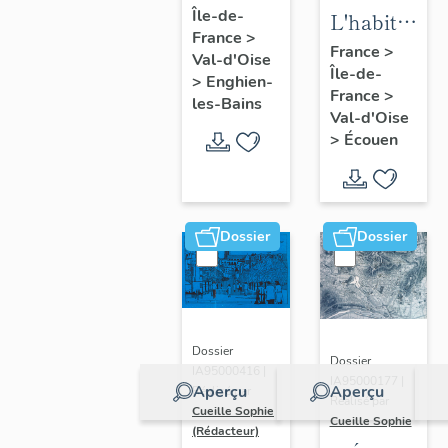
Île-de-
d'Enghien-
L'habitat
France
>
les-Bains
d'Ecouen
France
>
Val-d'Oise
Île-de-
>
Enghien-
France
>
les-Bains
Val-d'Oise
>
Écouen
Dossier
Dossier
Dossier
Dossier
IA95000416 |
IA95000177 |
Aperçu
Aperçu
Réalisé par
Réalisé par
Cueille Sophie
Cueille Sophie
(Rédacteur)