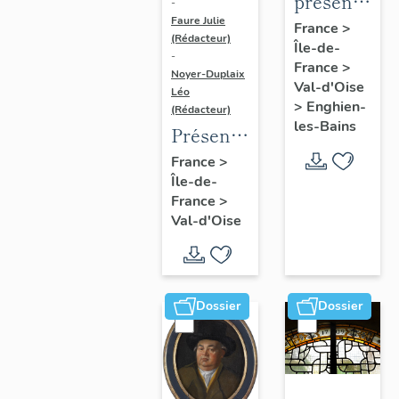
présentatio
-
Faure Julie
de
France
>
(Rédacteur)
Île-de-
l'étude
-
France
>
du
Noyer-Duplaix
Val-d'Oise
Léo
patrimoine
>
Enghien-
(Rédacteur)
d'Enghien-
les-Bains
Présentation
Les-
de
France
>
Bains
Île-de-
l'étude
France
>
du
Val-d'Oise
patrimoine
de
l'agglomération
de
Dossier
Dossier
Cergy-
Pontoise