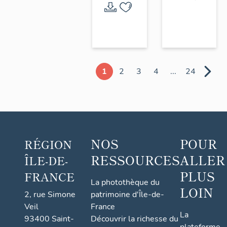
1
2
3
4
...
24
NOS
POUR
RÉGION
RESSOURCES
ALLER
ÎLE-DE-
PLUS
FRANCE
La photothèque du
LOIN
2, rue Simone
patrimoine d'Île-de-
Veil
France
La
93400 Saint-
Découvrir la richesse du