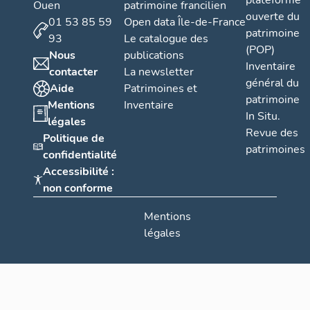
plateforme
Ouen
patrimoine francilien
ouverte du
01 53 85 59
Open data Île-de-France
patrimoine
93
Le catalogue des
(POP)
Nous
publications
Inventaire
contacter
La newsletter
général du
Aide
Patrimoines et
patrimoine
Mentions
Inventaire
In Situ.
légales
Revue des
Politique de
patrimoines
confidentialité
Accessibilité :
non conforme
Mentions
légales