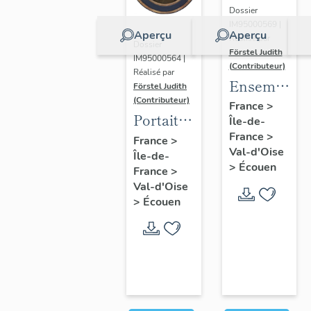
Dossier
IM95000569 |
Aperçu
Aperçu
Réalisé par
Dossier
Förstel Judith
IM95000564 |
(Contributeur)
Réalisé par
Ensemble
Förstel Judith
(Contributeur)
des
France
>
Portait
Île-de-
verrières
d'homme
France
>
France
>
du
Val-d'Oise
Île-de-
en
XVIIIe
>
Écouen
France
>
médaillon
siècle
Val-d'Oise
ovale.
>
Écouen