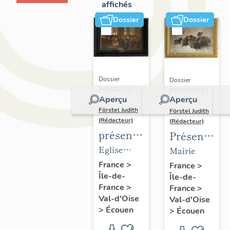
affichés
Dossier
Dossier
Dossier
Dossier
IM95000537 |
IM95000568 |
Aperçu
Aperçu
Réalisé par
Réalisé par
Förstel Judith
Förstel Judith
(Rédacteur)
(Rédacteur)
présentation
Présentatio
du
du
Eglise
Mairie
mobilier
mobilier
Saint-
France
>
France
>
Île-de-
de
Île-de-
de la
Acceul
France
>
France
>
l'église
mairie
Val-d'Oise
Val-d'Oise
d'Ecouen
d'Ecouen
>
Écouen
>
Écouen