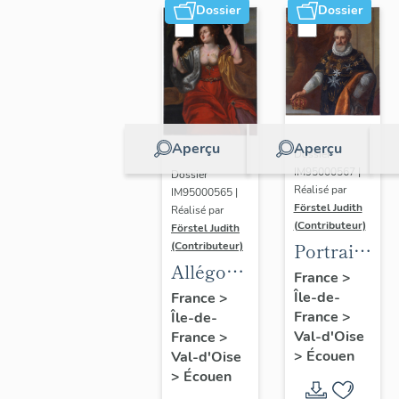
Dossier
Dossier
Aperçu
Aperçu
Dossier
IM95000567 |
Dossier
Réalisé par
IM95000565 |
Förstel Judith
Réalisé par
(Contributeur)
Förstel Judith
Portrait
(Contributeur)
Allégories
du roi
France
>
du
Île-de-
Henri IV
France
>
France
>
Île-de-
Toucher
Val-d'Oise
France
>
et de la
>
Écouen
Val-d'Oise
Vue.
>
Écouen