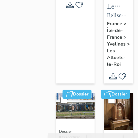
Le
mobilier
Eglise
de
paroissiale
France
>
Île-de-
l'église
Saint-
France
>
paroissial
Nicolas
Yvelines
>
Saint-
Les
Nicolas
Alluets-
le-Roi
Dossier
Dossier
Dossier
IM78002670 |