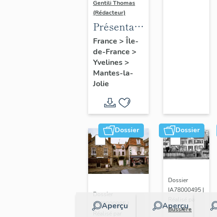
Gentili Thomas
(Rédacteur)
Présentation
de l'étude
France
>
Île-
de-France
>
Yvelines
>
Mantes-la-
Jolie
Dossier
Dossier
Dossier
IA78000495 |
Dossier
Réalisé par
IA78000985 |
Aperçu
Aperçu
Bussière
Réalisé par