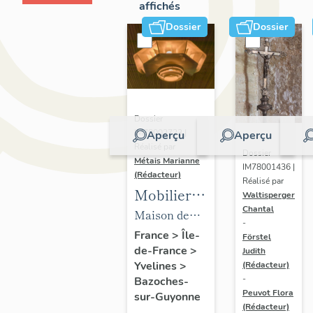
affichés
Dossier
Dossier
Dossier
IM78002723 |
Aperçu
Aperçu
Réalisé par
Dossier
Métais Marianne
IM78001436 |
(Rédacteur)
Réalisé par
Mobilier
Waltisperger
Chantal
de la
Maison de
-
maison
villégiature
France
>
Île-
Förstel
de-France
>
Louis
Judith
dite maison
Yvelines
>
(Rédacteur)
Carré
Louis Carré
-
Bazoches-
Peuvot Flora
sur-Guyonne
(Rédacteur)