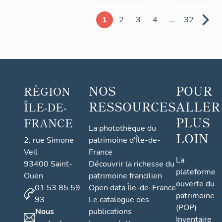
1
2
3
4
...
32
NOS
POUR
RÉGION
RESSOURCES
ALLER
ÎLE-DE-
PLUS
FRANCE
La photothèque du
LOIN
2, rue Simone
patrimoine d'Île-de-
Veil
France
La
93400 Saint-
Découvrir la richesse du
plateforme
Ouen
patrimoine francilien
ouverte du
01 53 85 59
Open data Île-de-France
patrimoine
93
Le catalogue des
(POP)
Nous
publications
Inventaire