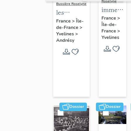
Roselyne
Bussière Roselyne
immeubles
les
maisons,
France
>
immeubles,
France
>
Île-
Île-de-
fermes
de-France
>
maisons et
France
>
Yvelines
>
fermes du
Yvelines
Andrésy
canton
d'Andrésy
Dossier
Dossier