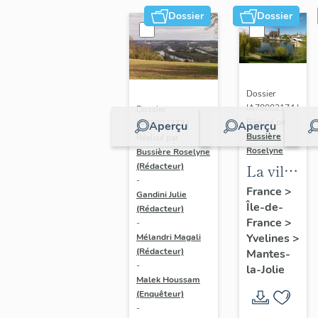
Dossier
Dossier
Dossier
IA78002174 |
Dossier
Réalisé par
IA78002272 |
Aperçu
Aperçu
Bussière
Réalisé par
Roselyne
Bussière Roselyne
La ville
(Rédacteur)
-
de
France
>
Gandini Julie
Île-de-
Mantes-
(Rédacteur)
France
>
-
la-Jolie
Yvelines
>
Mélandri Magali
(Rédacteur)
Mantes-
-
la-Jolie
Malek Houssam
(Enquêteur)
-