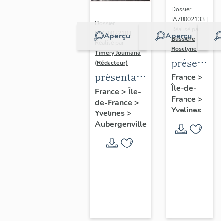
Dossier
IA78002133 |
Dossier
Réalisé par
IA78002210 |
Aperçu
Aperçu
Bussière
Réalisé par
Roselyne
Timery Joumana
présentat
(Rédacteur)
du
présentation
France
>
Île-de-
diagnostic
de l'étude
France
>
Île-
France
>
patrimonia
de-France
>
d'Elisabethville
Yvelines
Yvelines
>
urbain
Aubergenville
et
paysager
de
Seine-
Aval