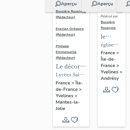
Aperçu
Aperçu
Dossier
Réalisé par
IM78002588 |
Bussière Roselyne
Réalisé par
(Rédacteur)
Bussière
-
Roselyne
Enezian Grégoire
le
(Rédacteur)
-
mobilier
église
Philippe
de
paroissiale
Emmanuelle
France
>
(Rédacteur)
Île-de-
l'église
Saint-
Le décor
France
>
Saint-
Germain
Yvelines
>
des lycées
Lycées Saint-
Germain-
Andrésy
de Mantes
Exupéry et
France
>
Île-
de-
de-France
>
Jean Rostand
Paris
Yvelines
>
(liste
Mantes-la-
supplémen
Jolie