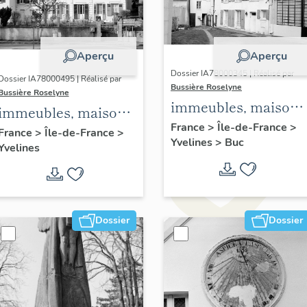
Aperçu
Aperçu
Dossier IA78000345 | Réalisé par
Dossier IA78000495 | Réalisé par
Bussière Roselyne
Bussière Roselyne
immeubles, maisons
immeubles, maisons,
fermes
France
>
Île-de-France
>
fermes
France
>
Île-de-France
>
Yvelines
>
Buc
Yvelines
Dossier
Dossier