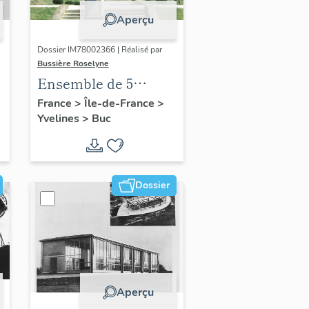
Aperçu
Dossier IM78002366 | Réalisé par
Bussière Roselyne
Ensemble de 5
statues
France
>
Île-de-France
>
Yvelines
>
Buc
Dossier
Aperçu