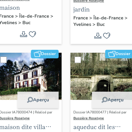
Bussière Roselyne
maison
jardin
France
>
Île-de-France
>
France
>
Île-de-France
>
Yvelines
>
Buc
Yvelines
>
Buc
Dossier
Dossier
Aperçu
Aperçu
Dossier IA78000474 | Réalisé par
Dossier IA78000477 | Réalisé par
Bussière Roselyne
Bussière Roselyne
maison dite villa
aqueduc dit les