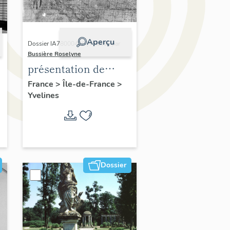
Aperçu
Dossier IA78000496 | Réalisé par
Bussière Roselyne
présentation de
,
l'étude du
France
>
Île-de-France
>
Yvelines
patrimoine de l'aire
d'étude Versailles
périphérie sud
Dossier