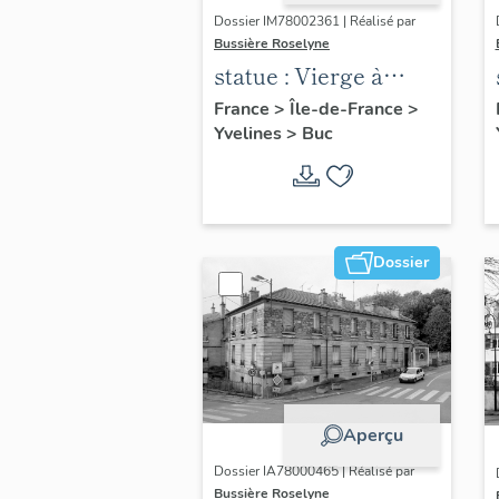
Dossier IM78002361 | Réalisé par
Bussière Roselyne
statue : Vierge à
l'Enfant (n°2)
France
>
Île-de-France
>
Yvelines
>
Buc
Dossier
Aperçu
Dossier IA78000465 | Réalisé par
Bussière Roselyne