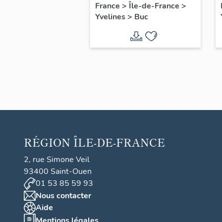
filles, actuellement
France
>
Île-de-France
>
Yvelines
>
Buc
annexe de la mairie
RÉGION
ÎLE-DE-FRANCE
2, rue Simone Veil
93400 Saint-Ouen
01 53 85 59 93
Nous contacter
Aide
Mentions légales