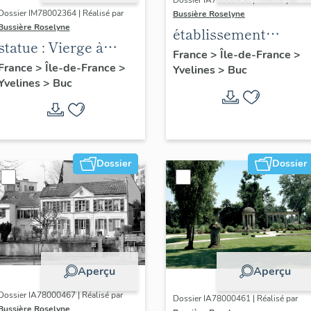
Dossier IA78000458 | Réalisé par
Dossier IM78002364 | Réalisé par
Bussière Roselyne
Bussière Roselyne
établissement
statue : Vierge à
aéronautique dit
France
>
Île-de-France
>
l'Enfant (n°1)
France
>
Île-de-France
>
Yvelines
>
Buc
aéroparc Louis-
Yvelines
>
Buc
Blériot
Dossier
Dossier
Aperçu
Aperçu
Dossier IA78000467 | Réalisé par
Dossier IA78000461 | Réalisé par
Bussière Roselyne