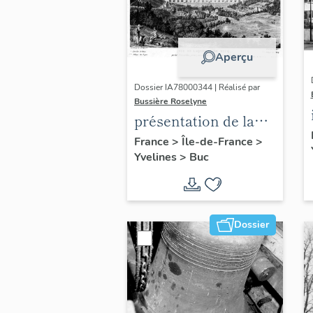
Aperçu
Dossier IA78000344 | Réalisé par
Bussière Roselyne
présentation de la
commune de Buc
France
>
Île-de-France
>
Yvelines
>
Buc
Dossier