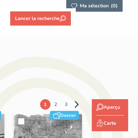
Ma sélection
(0)
s
Lancer la recherche
1
2
3
Aperçu
Dossier
Carte