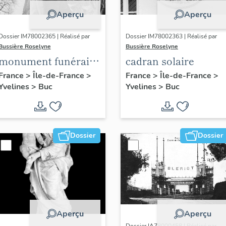
Aperçu
Aperçu
Dossier IM78002365 | Réalisé par
Dossier IM78002363 | Réalisé par
Bussière Roselyne
Bussière Roselyne
monument funéraire
cadran solaire
de Jean Casale
France
>
Île-de-France
>
France
>
Île-de-France
>
Yvelines
>
Buc
Yvelines
>
Buc
Dossier
Dossier
Aperçu
Aperçu