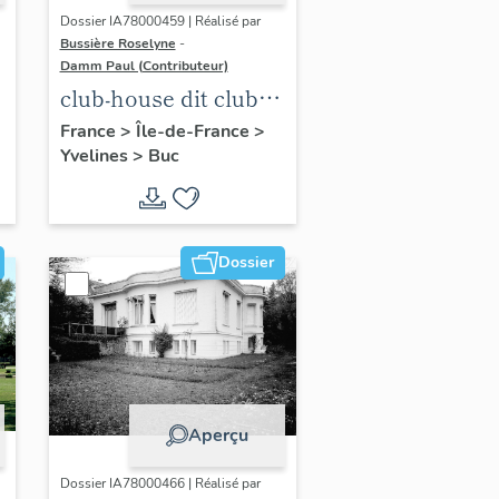
Dossier IA78000459 | Réalisé par
Bussière Roselyne
-
Damm Paul (Contributeur)
club-house dit club
Roland Garros
France
>
Île-de-France
>
Yvelines
>
Buc
Dossier
Aperçu
Dossier IA78000466 | Réalisé par