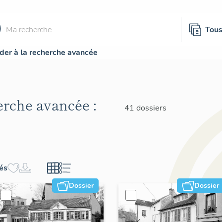
Tou
der à la recherche avancée
herche avancée :
41 dossiers
hés
Dossier
Dossier