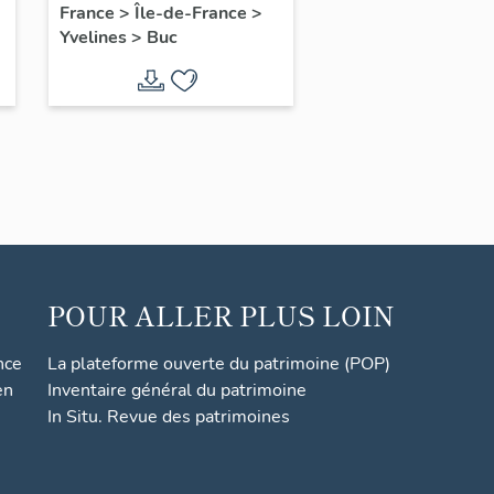
France
>
Île-de-France
>
Yvelines
>
Buc
POUR ALLER PLUS LOIN
nce
La plateforme ouverte du patrimoine (POP)
en
Inventaire général du patrimoine
In Situ. Revue des patrimoines