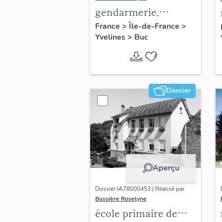
gendarmerie,
actuellement
France
>
Île-de-France
>
Yvelines
>
Buc
immeuble
Dossier
Aperçu
Dossier IA78000453 | Réalisé par
Bussière Roselyne
école primaire de