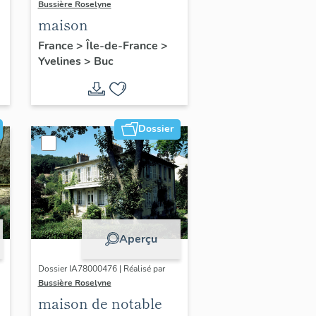
Bussière Roselyne
maison
France
>
Île-de-France
>
Yvelines
>
Buc
Dossier
Aperçu
Dossier IA78000476 | Réalisé par
Bussière Roselyne
maison de notable