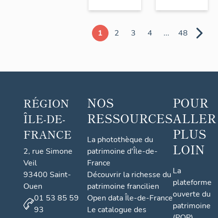
1
2
3
4
...
48
NOS
POUR
RÉGION
RESSOURCES
ALLER
ÎLE-DE-
PLUS
FRANCE
La photothèque du
LOIN
2, rue Simone
patrimoine d'Île-de-
Veil
France
La
93400 Saint-
Découvrir la richesse du
plateforme
Ouen
patrimoine francilien
ouverte du
01 53 85 59
Open data Île-de-France
patrimoine
93
Le catalogue des
(POP)