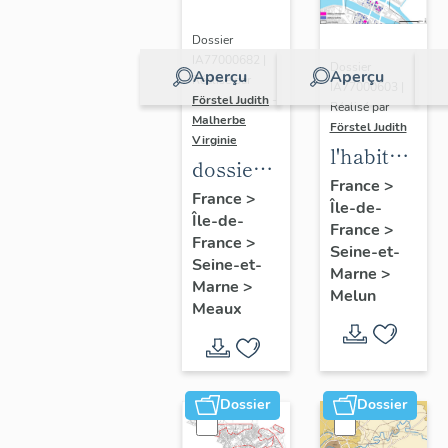
Dossier
IA77000682 |
Dossier
Aperçu
Aperçu
Réalisé par
IA77000603 |
Förstel Judith
-
Réalisé par
Malherbe
Förstel Judith
Virginie
l'habitat
dossier
à Melun
France
>
collectif
France
>
Île-de-
Île-de-
sur les
France
>
France
>
cours
Seine-et-
Seine-et-
Marne
>
communes
Marne
>
Melun
du
Meaux
Faubourg
Saint-
Nicolas
Dossier
Dossier