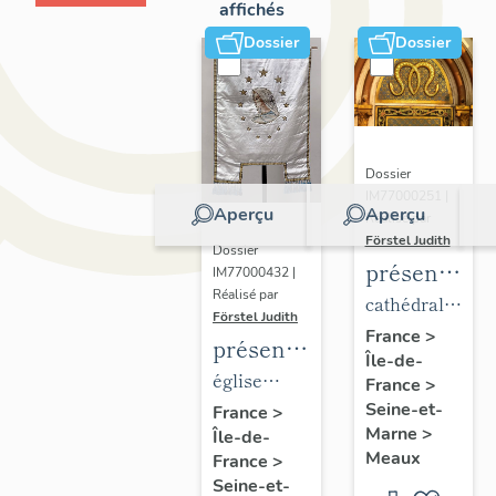
affichés
Dossier
Dossier
Dossier
IM77000251 |
Aperçu
Aperçu
Réalisé par
Förstel Judith
Dossier
présentatio
IM77000432 |
Réalisé par
du
cathédrale
Förstel Judith
mobilier
Saint-
France
>
présentation
Île-de-
de la
Etienne
du
église
France
>
cathédrale
mobilier
Seine-et-
paroissiale
France
>
de
Marne
>
Île-de-
de
Notre-
Meaux
Meaux
France
>
l'église
Dame du
Seine-et-