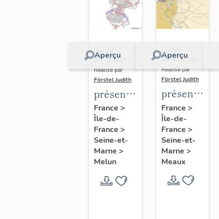
Dossier
Dossier
Aperçu
Aperçu
IA77000610 |
IA77000605 |
Réalisé par
Réalisé par
Förstel Judith
Förstel Judith
présentatio
présentation
de
de
France
>
France
>
Île-de-
l'étude
Île-de-
l'étude
France
>
France
>
du
du
Seine-et-
Seine-et-
patrimoine
patrimoine
Marne
>
Marne
>
de
de
Meaux
Melun
Meaux
Melun