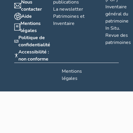
Nous
publications
Inventaire
contacter
La newsletter
général du
Aide
Patrimoines et
patrimoine
Mentions
Inventaire
In Situ.
légales
Revue des
Politique de
patrimoines
confidentialité
Accessibilité :
non conforme
Mentions
légales