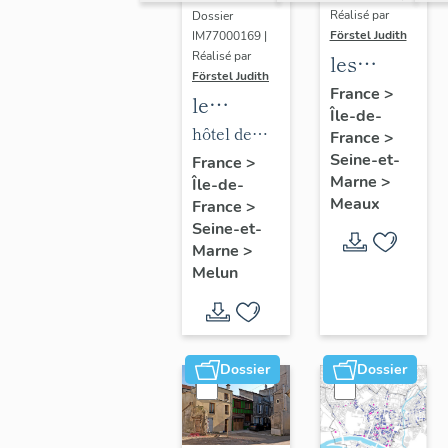
Réalisé par
Dossier
Förstel Judith
IM77000169 |
Réalisé par
les
Förstel Judith
maisons
France
>
le
Île-de-
et
mobilier
hôtel de
France
>
immeubles
de l'hôtel
Seine-et-
ville
France
>
de
Marne
>
Île-de-
de ville
Meaux
Meaux
France
>
Seine-et-
Marne
>
Melun
Dossier
Dossier