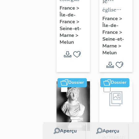
le
de la
Notre-
France
>
mobilier
église
Île-de-
collégiale
Dame
de
paroissiale
France
>
France
>
Notre-
Île-de-
l'église
Saint-
Seine-et-
France
>
Dame
Saint-
Aspais
Marne
>
Seine-et-
Melun
Aspais
Marne
>
Melun
Dossier
Dossier
Aperçu
Aperçu
Dossier
IA77000612 |