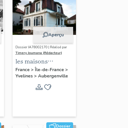
Aperçu
Dossier IA78002170 | Réalisé par
Timery Joumana (Rédacteur)
les maisons
d'Elisabethville
France
>
Île-de-France
>
Yvelines
>
Aubergenville
Dossier