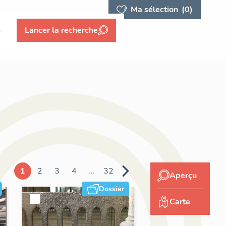
Ma sélection
(0)
s
Lancer la recherche
1
2
3
4
...
32
Aperçu
Dossier
Carte