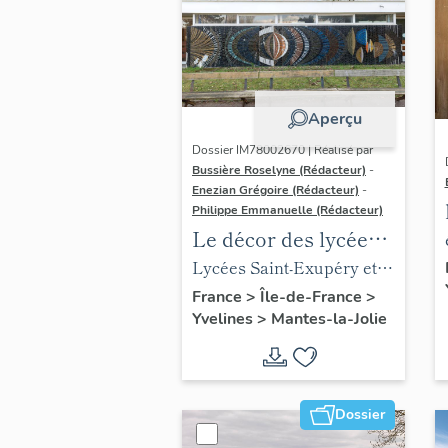
Aperçu
Dossier IM78002670 | Réalisé par
Bussière Roselyne (Rédacteur)
-
Enezian Grégoire (Rédacteur)
-
Philippe Emmanuelle (Rédacteur)
Le décor des lycées
de Mantes
Lycées Saint-Exupéry et
Jean Rostand
France
>
Île-de-France
>
Yvelines
>
Mantes-la-Jolie
Dossier