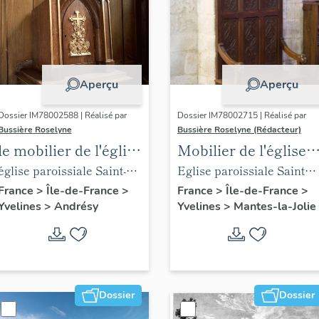
Aperçu
Aperçu
Dossier IM78002588 | Réalisé par
Dossier IM78002715 | Réalisé par
Bussière Roselyne
Bussière Roselyne (Rédacteur)
le mobilier de l'église
Mobilier de l'église
Saint-Germain-de-
Sainte-Anne de
église paroissiale Saint-
Eglise paroissiale Sainte-
Paris (liste
Gassicourt
Germain
Anne
France
>
Île-de-France
>
France
>
Île-de-France
>
Yvelines
>
Andrésy
Yvelines
>
Mantes-la-Jolie
supplémentaire)
Dossier
Dossier