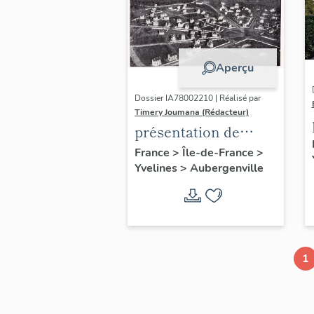
Aperçu
Dossier IA78002210 | Réalisé par
Timery Joumana (Rédacteur)
présentation de
l'étude
France
>
Île-de-France
>
Yvelines
>
Aubergenville
d'Elisabethville
1