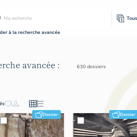
Tou
der à la recherche avancée
herche avancée :
630 dossiers
hés
Dossier
Dossier