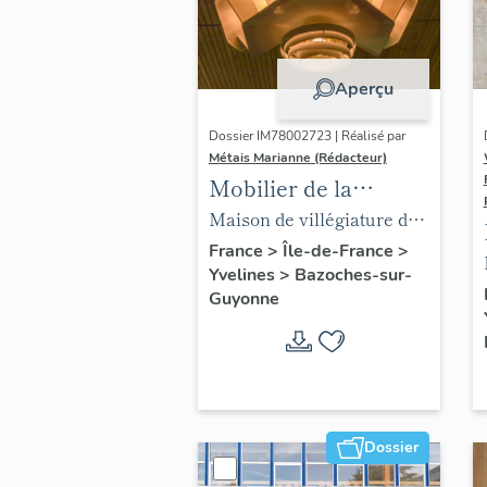
Aperçu
Dossier IM78002723 | Réalisé par
Métais Marianne (Rédacteur)
Mobilier de la
maison Louis Carré
Maison de villégiature dite
maison Louis Carré
France
>
Île-de-France
>
Yvelines
>
Bazoches-sur-
Guyonne
Dossier