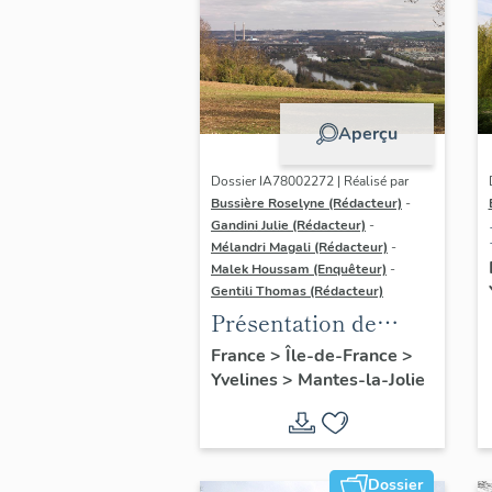
Aperçu
Dossier IA78002272 | Réalisé par
Bussière Roselyne (Rédacteur)
-
Gandini Julie (Rédacteur)
-
Mélandri Magali (Rédacteur)
-
Malek Houssam (Enquêteur)
-
Gentili Thomas (Rédacteur)
Présentation de
l'étude
France
>
Île-de-France
>
Yvelines
>
Mantes-la-Jolie
Dossier