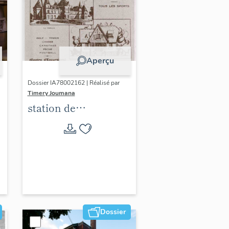
Aperçu
Dossier IA78002162 | Réalisé par
Timery Joumana
station de
villégiature
d'Elisabethville
Dossier