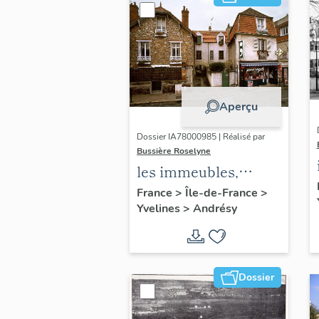
Aperçu
Dossier IA78000985 | Réalisé par
Bussière Roselyne
les immeubles,
maisons et fermes
France
>
Île-de-France
>
Yvelines
>
Andrésy
du canton d'Andrésy
Dossier