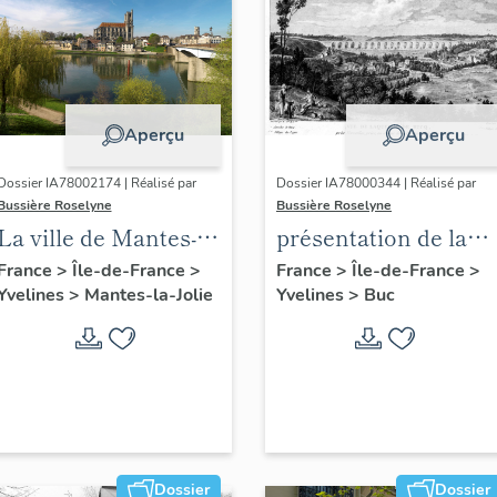
Aperçu
Aperçu
Dossier IA78002174 | Réalisé par
Dossier IA78000344 | Réalisé par
Bussière Roselyne
Bussière Roselyne
La ville de Mantes-la-
présentation de la
Jolie
commune de Buc
France
>
Île-de-France
>
France
>
Île-de-France
>
Yvelines
>
Mantes-la-Jolie
Yvelines
>
Buc
Dossier
Dossier