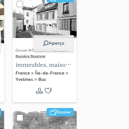
Aperçu
Dossier IA78000345 | Réalisé par
Bussière Roselyne
immeubles, maisons,
fermes
France
>
Île-de-France
>
Yvelines
>
Buc
Dossier