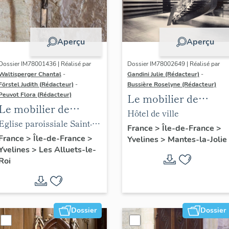
Aperçu
Aperçu
Dossier IM78001436 | Réalisé par
Dossier IM78002649 | Réalisé par
Waltisperger Chantal
-
Gandini Julie (Rédacteur)
-
Förstel Judith (Rédacteur)
-
Bussière Roselyne (Rédacteur)
Peuvot Flora (Rédacteur)
Le mobilier de
Le mobilier de
l'hôtel de ville
Hôtel de ville
l'église paroissiale
Eglise paroissiale Saint-
France
>
Île-de-France
>
Saint-Nicolas
Nicolas
France
>
Île-de-France
>
Yvelines
>
Mantes-la-Jolie
Yvelines
>
Les Alluets-le-
Roi
Dossier
Dossier