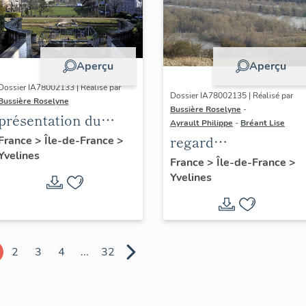
Aperçu
Aperçu
Dossier IA78002133 | Réalisé par
Dossier IA78002135 | Réalisé par
Bussière Roselyne
Bussière Roselyne
-
présentation du
Ayrault Philippe
-
Bréant Lise
diagnostic
regard
France
>
Île-de-France
>
Yvelines
patrimonial, urbain
photographique sur
France
>
Île-de-France
>
et paysager de Seine-
Yvelines
le territoire de Seine
Aval
Aval
2
3
4
...
32