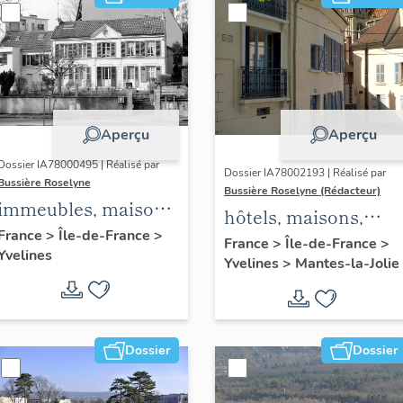
Aperçu
Aperçu
Dossier IA78000495 | Réalisé par
Dossier IA78002193 | Réalisé par
Bussière Roselyne
Bussière Roselyne (Rédacteur)
immeubles, maisons,
hôtels, maisons,
fermes
France
>
Île-de-France
>
immeubles
France
>
Île-de-France
>
Yvelines
Yvelines
>
Mantes-la-Jolie
Dossier
Dossier