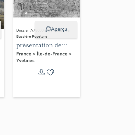
Aperçu
Dossier IA78000496 | Réalisé par
Bussière Roselyne
présentation de
l'étude du
France
>
Île-de-France
>
Yvelines
patrimoine de l'aire
d'étude Versailles
périphérie sud
-