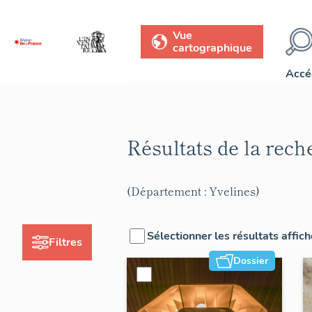
Vue
cartographique
Accé
Résultats de la rec
(Département : Yvelines)
Sélectionner les résultats affic
Filtres
Dossier