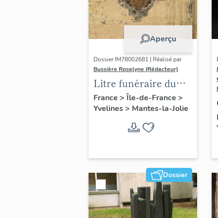
Aperçu
Dossier IM78002681 | Réalisé par
Bussière Roselyne (Rédacteur)
Litre funéraire du
prince de Conti
France
>
Île-de-France
>
Yvelines
>
Mantes-la-Jolie
Dossier