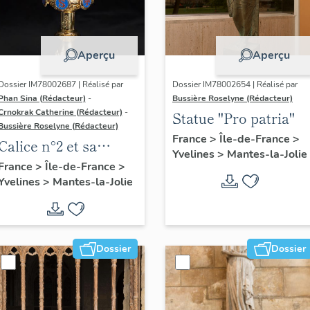
Aperçu
Aperçu
Dossier IM78002687 | Réalisé par
Dossier IM78002654 | Réalisé par
Phan Sina (Rédacteur)
-
Bussière Roselyne (Rédacteur)
Crnokrak Catherine (Rédacteur)
-
Statue "Pro patria"
Bussière Roselyne (Rédacteur)
France
>
Île-de-France
>
Calice n°2 et sa
Yvelines
>
Mantes-la-Jolie
patène
France
>
Île-de-France
>
Yvelines
>
Mantes-la-Jolie
Dossier
Dossier