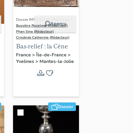
Dossier IM78002709 | Réalisé par
Aperçu
Bussière Roselyne (Rédacteur)
-
Phan Sina (Rédacteur)
-
Crnokrak Catherine (Rédacteur)
Bas-relief : la Cène
France
>
Île-de-France
>
Yvelines
>
Mantes-la-Jolie
Dossier