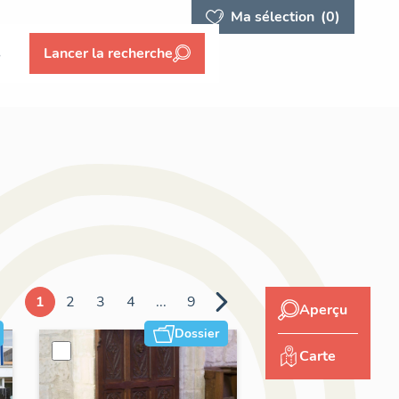
Ma sélection
(0)
s
Lancer la recherche
1
2
3
4
...
9
Aperçu
Dossier
Carte