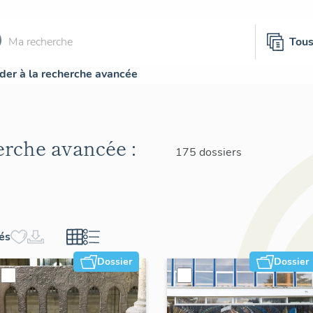
Tou
der à la recherche avancée
herche avancée :
175 dossiers
hés
Dossier
Dossier