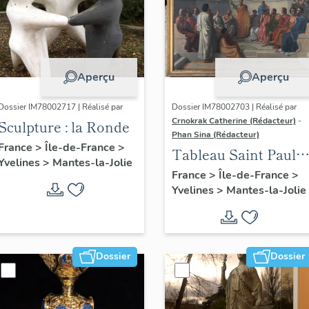
Aperçu
Aperçu
Dossier IM78002717 | Réalisé par
Dossier IM78002703 | Réalisé par
Crnokrak Catherine (Rédacteur)
-
Sculpture : la Ronde
Phan Sina (Rédacteur)
France
>
Île-de-France
>
Tableau Saint Paul à
Yvelines
>
Mantes-la-Jolie
Athènes
France
>
Île-de-France
>
Yvelines
>
Mantes-la-Jolie
Dossier
Dossier