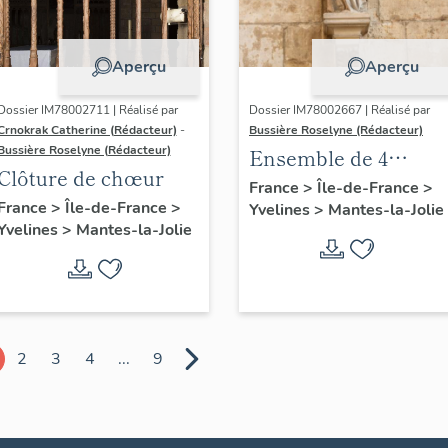
Aperçu
Aperçu
Dossier IM78002711 | Réalisé par
Dossier IM78002667 | Réalisé par
Crnokrak Catherine (Rédacteur)
-
Bussière Roselyne (Rédacteur)
Bussière Roselyne (Rédacteur)
Ensemble de 4
Clôture de chœur
statues
France
>
Île-de-France
>
France
>
Île-de-France
>
Yvelines
>
Mantes-la-Jolie
Yvelines
>
Mantes-la-Jolie
2
3
4
...
9