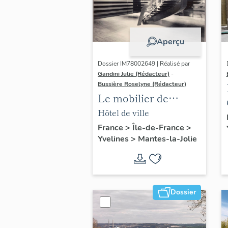
Aperçu
Dossier IM78002649 | Réalisé par
Gandini Julie (Rédacteur)
-
Bussière Roselyne (Rédacteur)
Le mobilier de
l'hôtel de ville
Hôtel de ville
France
>
Île-de-France
>
Yvelines
>
Mantes-la-Jolie
Dossier