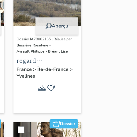
Aperçu
Dossier IA78002135 | Réalisé par
Bussière Roselyne
-
Ayrault Philippe
-
Bréant Lise
regard
photographique sur
France
>
Île-de-France
>
Yvelines
le territoire de Seine-
Aval
Dossier