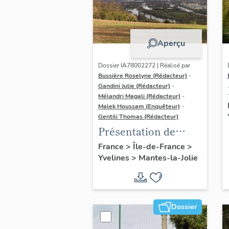
Aperçu
Dossier IA78002272 | Réalisé par
Bussière Roselyne (Rédacteur)
-
Gandini Julie (Rédacteur)
-
Mélandri Magali (Rédacteur)
-
Malek Houssam (Enquêteur)
-
Gentili Thomas (Rédacteur)
Présentation de
l'étude
France
>
Île-de-France
>
Yvelines
>
Mantes-la-Jolie
Dossier