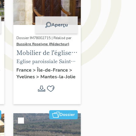
Aperçu
Dossier IM78002715 | Réalisé par
Bussière Roselyne (Rédacteur)
Mobilier de l'église
Sainte-Anne de
Eglise paroissiale Sainte-
Gassicourt
Anne
France
>
Île-de-France
>
Yvelines
>
Mantes-la-Jolie
Dossier