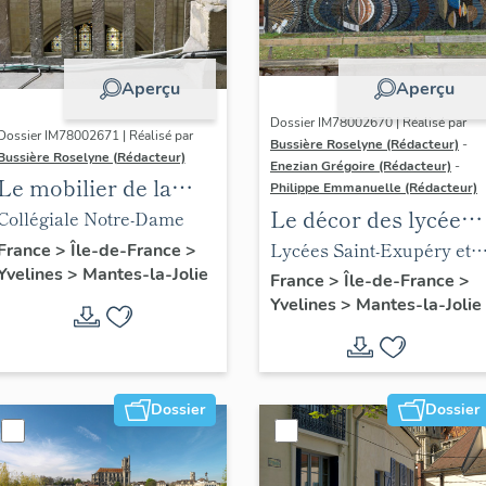
Aperçu
Aperçu
Dossier IM78002670 | Réalisé par
Dossier IM78002671 | Réalisé par
Bussière Roselyne (Rédacteur)
-
Bussière Roselyne (Rédacteur)
Enezian Grégoire (Rédacteur)
-
Le mobilier de la
Philippe Emmanuelle (Rédacteur)
collégiale
Le décor des lycées
Collégiale Notre-Dame
de Mantes
Lycées Saint-Exupéry et
France
>
Île-de-France
>
Yvelines
>
Mantes-la-Jolie
Jean Rostand
France
>
Île-de-France
>
Yvelines
>
Mantes-la-Jolie
Dossier
Dossier