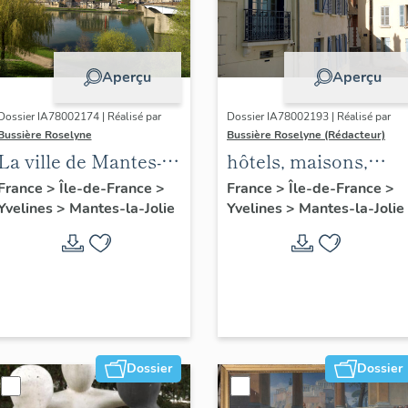
Aperçu
Aperçu
Dossier IA78002174 | Réalisé par
Dossier IA78002193 | Réalisé par
Bussière Roselyne
Bussière Roselyne (Rédacteur)
La ville de Mantes-la-
hôtels, maisons,
Jolie
immeubles
France
>
Île-de-France
>
France
>
Île-de-France
>
Yvelines
>
Mantes-la-Jolie
Yvelines
>
Mantes-la-Jolie
Dossier
Dossier