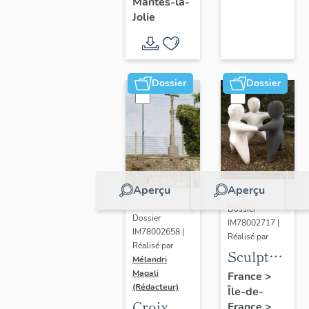
Mantes-la-
Jolie
Dossier
Dossier
Aperçu
Aperçu
Dossier
Dossier
IM78002717 |
IM78002658 |
Réalisé par
Réalisé par
Sculpture
Mélandri
: la
Magali
France
>
(Rédacteur)
Île-de-
Ronde
Croix
France
>