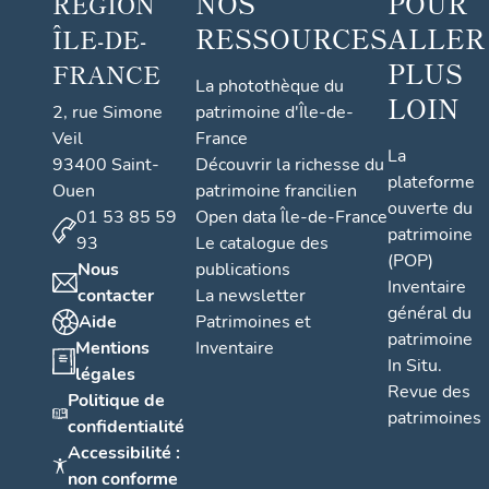
NOS
POUR
RÉGION
RESSOURCES
ALLER
ÎLE-DE-
PLUS
FRANCE
La photothèque du
LOIN
2, rue Simone
patrimoine d'Île-de-
Veil
France
La
93400 Saint-
Découvrir la richesse du
plateforme
Ouen
patrimoine francilien
ouverte du
01 53 85 59
Open data Île-de-France
patrimoine
93
Le catalogue des
(POP)
Nous
publications
Inventaire
contacter
La newsletter
général du
Aide
Patrimoines et
patrimoine
Mentions
Inventaire
In Situ.
légales
Revue des
Politique de
patrimoines
confidentialité
Accessibilité :
non conforme