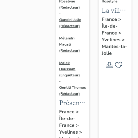
Roselyne
Roselyne
(Rédacteur)
La ville
-
de
France
>
Gandini Julie
Île-de-
Mantes-
(Rédacteur)
France
>
-
la-Jolie
Mélandri
Yvelines
>
Magali
Mantes-la-
(Rédacteur)
Jolie
-
Malek
Houssam
(Enquêteur)
-
Gentili Thomas
(Rédacteur)
Présentation
de
France
>
Île-de-
l'étude
France
>
Yvelines
>