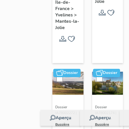
Jolie
Île-de-
de ville
France
>
Yvelines
>
Mantes-la-
Jolie
Dossier
Dossier
Dossier
Dossier
IA78002272 |
IA78002174 |
Aperçu
Aperçu
Réalisé par
Réalisé par
Bussière
Bussière