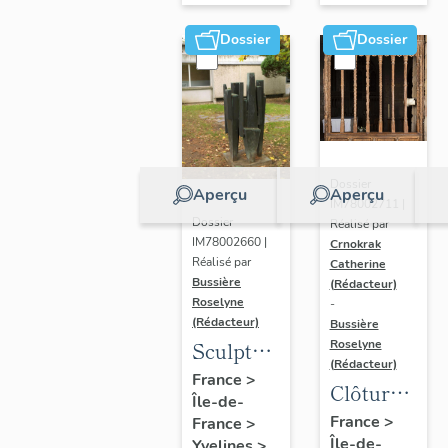
Dossier
Dossier
Dossier
Aperçu
Aperçu
IM78002711 |
Dossier
Réalisé par
IM78002660 |
Crnokrak
Réalisé par
Catherine
Bussière
(Rédacteur)
Roselyne
-
(Rédacteur)
Bussière
Sculpture
Roselyne
(Rédacteur)
: la
France
>
Clôture
Île-de-
Ronde
de
France
>
France
>
Île-de-
Yvelines
>