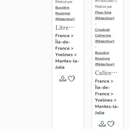
IM78002687 |
Réalisé par
Réalisé par
Bussière
Phan Sina
Roselyne
(Rédacteur)
(Rédacteur)
-
Litre
Crnokrak
funéraire
France
>
Catherine
(Rédacteur)
Île-de-
du
-
France
>
prince
Bussière
Yvelines
>
de Conti
Roselyne
Mantes-la-
(Rédacteur)
Jolie
Calice
n°2 et sa
France
>
Île-de-
patène
France
>
Yvelines
>
Mantes-la-
Jolie