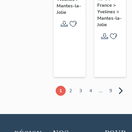
chœur
France
>
Mantes-la-
Yvelines
>
Jolie
Mantes-la-
Jolie
1
2
3
4
...
9