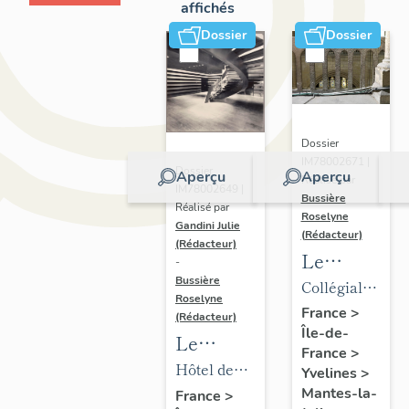
affichés
Dossier
Dossier
Dossier
IM78002671 |
Dossier
Aperçu
Aperçu
Réalisé par
IM78002649 |
Bussière
Réalisé par
Roselyne
Gandini Julie
(Rédacteur)
(Rédacteur)
Le
-
mobilier
Bussière
Collégiale
Roselyne
de la
Notre-
France
>
(Rédacteur)
Île-de-
collégiale
Dame
Le
France
>
mobilier
Hôtel de
Yvelines
>
de l'hôtel
ville
Mantes-la-
France
>