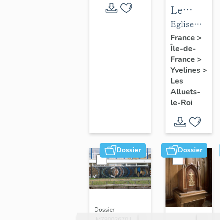
Le
mobilier
Eglise
de
paroissiale
France
>
Île-de-
l'église
Saint-
France
>
paroissial
Nicolas
Yvelines
>
Saint-
Les
Nicolas
Alluets-
le-Roi
Dossier
Dossier
Dossier
IM78002670 |