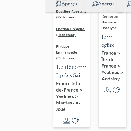
Aperçu
Aperçu
Dossier
Réalisé par
IM78002588 |
Bussière Roselyne
Réalisé par
(Rédacteur)
Bussière
-
Roselyne
Enezian Grégoire
le
(Rédacteur)
-
mobilier
église
Philippe
de
paroissiale
Emmanuelle
France
>
(Rédacteur)
Île-de-
l'église
Saint-
Le décor
France
>
Saint-
Germain
Yvelines
>
des lycées
Lycées Saint-
Germain-
Andrésy
de Mantes
Exupéry et
France
>
Île-
de-
de-France
>
Jean Rostand
Paris
Yvelines
>
(liste
Mantes-la-
supplémen
Jolie