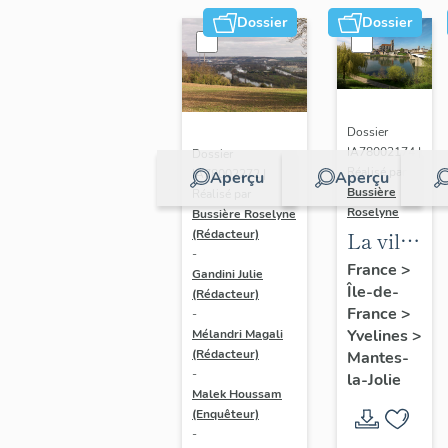
Dossier
Dossier
Dossier
IA78002174 |
Dossier
Réalisé par
IA78002272 |
Aperçu
Aperçu
Bussière
Réalisé par
Roselyne
Bussière Roselyne
La ville
(Rédacteur)
-
de
France
>
Gandini Julie
Île-de-
Mantes-
(Rédacteur)
France
>
-
la-Jolie
Yvelines
>
Mélandri Magali
(Rédacteur)
Mantes-
-
la-Jolie
Malek Houssam
(Enquêteur)
-