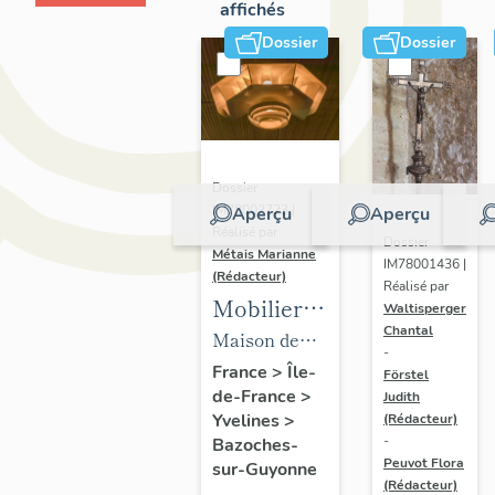
affichés
Dossier
Dossier
Dossier
IM78002723 |
Aperçu
Aperçu
Réalisé par
Dossier
Métais Marianne
IM78001436 |
(Rédacteur)
Réalisé par
Mobilier
Waltisperger
Chantal
de la
Maison de
-
maison
villégiature
France
>
Île-
Förstel
de-France
>
Louis
Judith
dite maison
Yvelines
>
(Rédacteur)
Carré
Louis Carré
-
Bazoches-
Peuvot Flora
sur-Guyonne
(Rédacteur)