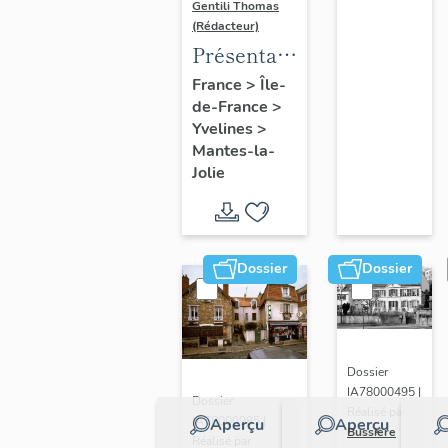
Gentili Thomas
(Rédacteur)
Présentation
de l'étude
France
>
Île-
de-France
>
Yvelines
>
Mantes-la-
Jolie
Dossier
Dossier
Dossier
IA78000495 |
Dossier
Réalisé par
IA78000985 |
Aperçu
Aperçu
Bussière
Réalisé par