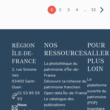
1
2
3
4
...
32
NOS
POUR
RÉGION
RESSOURCES
ALLER
ÎLE-DE-
PLUS
FRANCE
La photothèque du
LOIN
2, rue Simone
patrimoine d'Île-de-
Veil
France
La
93400 Saint-
Découvrir la richesse du
plateforme
Ouen
patrimoine francilien
ouverte du
01 53 85 59
Open data Île-de-France
patrimoine
93
Le catalogue des
(POP)
Nous
publications
Inventaire