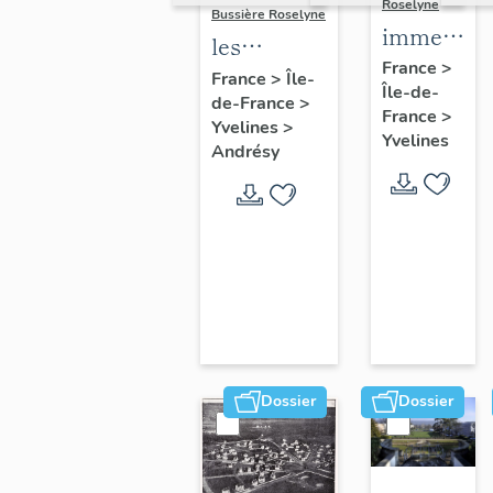
Roselyne
Bussière Roselyne
immeubles
les
maisons,
France
>
immeubles,
France
>
Île-
Île-de-
fermes
de-France
>
maisons et
France
>
Yvelines
>
fermes du
Yvelines
Andrésy
canton
d'Andrésy
Dossier
Dossier