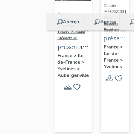
Dossier
IA78002133 |
Dossier
Réalisé par
IA78002210 |
Aperçu
Aperçu
Bussière
Réalisé par
Roselyne
Timery Joumana
présentat
(Rédacteur)
du
présentation
France
>
Île-de-
diagnostic
de l'étude
France
>
Île-
France
>
patrimonia
de-France
>
d'Elisabethville
Yvelines
Yvelines
>
urbain
Aubergenville
et
paysager
de
Seine-
Aval