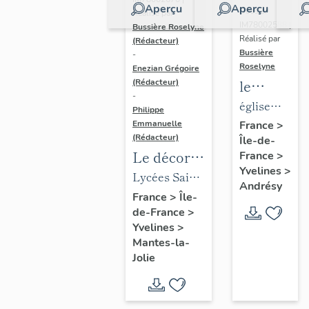
Aperçu
Aperçu
Dossier
Réalisé par
IM78002588 |
Bussière Roselyne
Réalisé par
(Rédacteur)
Bussière
-
Roselyne
Enezian Grégoire
le
(Rédacteur)
-
mobilier
église
Philippe
de
paroissiale
Emmanuelle
France
>
(Rédacteur)
Île-de-
l'église
Saint-
Le décor
France
>
Saint-
Germain
Yvelines
>
des lycées
Lycées Saint-
Germain-
Andrésy
de Mantes
Exupéry et
France
>
Île-
de-
de-France
>
Jean Rostand
Paris
Yvelines
>
(liste
Mantes-la-
supplémen
Jolie