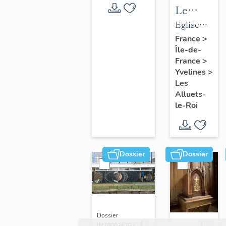
Le
mobilier
Eglise
de
paroissiale
France
>
Île-de-
l'église
Saint-
France
>
paroissial
Nicolas
Yvelines
>
Saint-
Les
Nicolas
Alluets-
le-Roi
Dossier
Dossier
Dossier
IM78002670 |