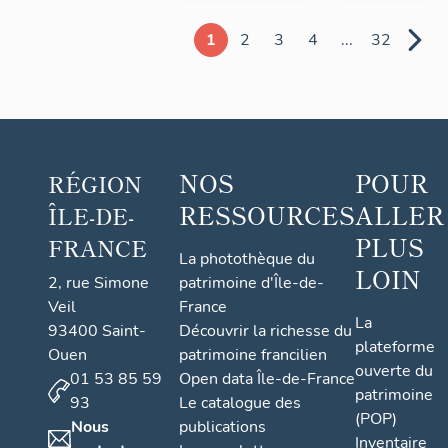
1
2
3
4
...
32
NOS
POUR
RÉGION
RESSOURCES
ALLER
ÎLE-DE-
PLUS
FRANCE
La photothèque du
LOIN
2, rue Simone
patrimoine d'Île-de-
Veil
France
La
93400 Saint-
Découvrir la richesse du
plateforme
Ouen
patrimoine francilien
ouverte du
01 53 85 59
Open data Île-de-France
patrimoine
93
Le catalogue des
(POP)
Nous
publications
Inventaire