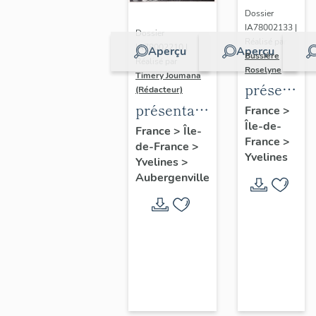
Dossier
IA78002133 |
Dossier
Réalisé par
IA78002210 |
Aperçu
Aperçu
Bussière
Réalisé par
Roselyne
Timery Joumana
présentat
(Rédacteur)
du
présentation
France
>
Île-de-
diagnostic
de l'étude
France
>
Île-
France
>
patrimonia
de-France
>
d'Elisabethville
Yvelines
Yvelines
>
urbain
Aubergenville
et
paysager
de
Seine-
Aval