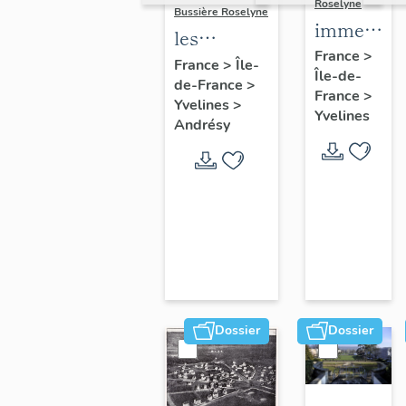
Roselyne
Bussière Roselyne
immeubles
les
maisons,
France
>
immeubles,
France
>
Île-
Île-de-
fermes
de-France
>
maisons et
France
>
Yvelines
>
fermes du
Yvelines
Andrésy
canton
d'Andrésy
Dossier
Dossier