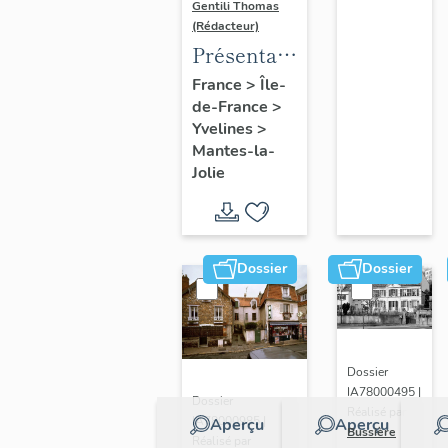
Gentili Thomas
(Rédacteur)
Présentation
de l'étude
France
>
Île-
de-France
>
Yvelines
>
Mantes-la-
Jolie
Dossier
Dossier
Dossier
IA78000495 |
Dossier
Réalisé par
IA78000985 |
Aperçu
Aperçu
Bussière
Réalisé par