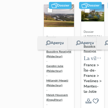
Dossier
Dossier
Dossier
IA78002174 |
Dossier
Réalisé par
IA78002272 |
Aperçu
Aperçu
Bussière
Réalisé par
Roselyne
Bussière Roselyne
La ville
(Rédacteur)
-
de
France
>
Gandini Julie
Île-de-
Mantes-
(Rédacteur)
France
>
-
la-Jolie
Yvelines
>
Mélandri Magali
(Rédacteur)
Mantes-
-
la-Jolie
Malek Houssam
(Enquêteur)
-