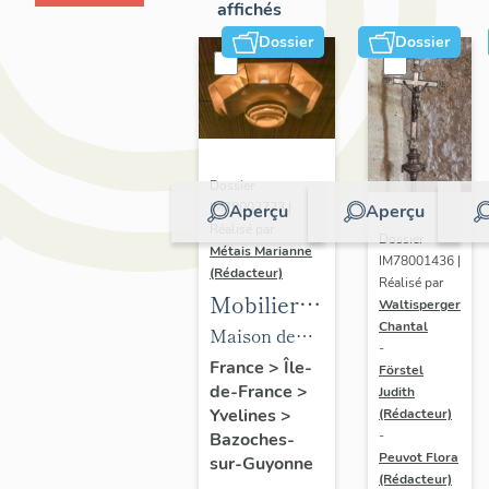
affichés
Dossier
Dossier
Dossier
IM78002723 |
Aperçu
Aperçu
Réalisé par
Dossier
Métais Marianne
IM78001436 |
(Rédacteur)
Réalisé par
Mobilier
Waltisperger
Chantal
de la
Maison de
-
maison
villégiature
France
>
Île-
Förstel
de-France
>
Louis
Judith
dite maison
Yvelines
>
(Rédacteur)
Carré
Louis Carré
-
Bazoches-
Peuvot Flora
sur-Guyonne
(Rédacteur)