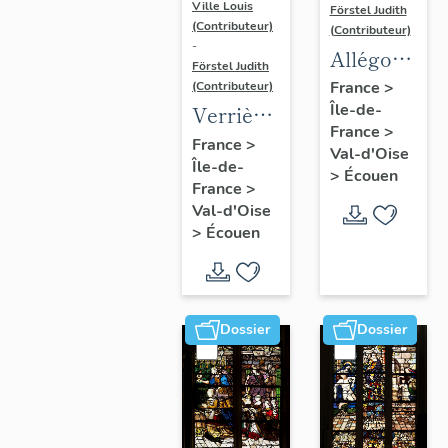
Ville Louis
Förstel Judith
(Contributeur)
(Contributeur)
-
Allégories
Förstel Judith
du
France
>
(Contributeur)
Île-de-
Toucher
Verrière
France
>
et de la
de la
France
>
Val-d'Oise
Vue.
Île-de-
baie 8 :
>
Écouen
France
>
Vierge
Val-d'Oise
de
>
Écouen
douleur,
avec la
donatrice
Dossier
Dossier
Antoinette
de la
Marck et
ses filles