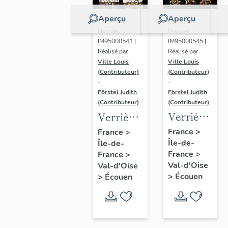
Aperçu
Aperçu
Dossier
Dossier
IM95000545 |
IM95000541 |
Réalisé par
Réalisé par
Ville Louis
Ville Louis
(Contributeur)
(Contributeur)
-
-
Förstel Judith
Förstel Judith
(Contributeur)
(Contributeur)
Verrière
Verrière
de la
de la
France
>
France
>
Île-de-
baie 6 :
Île-de-
baie 2 :
France
>
France
>
Pietà et
scènes
Val-d'Oise
Val-d'Oise
donateurs
de la
>
Écouen
>
Écouen
Passion,
avec
donatrices