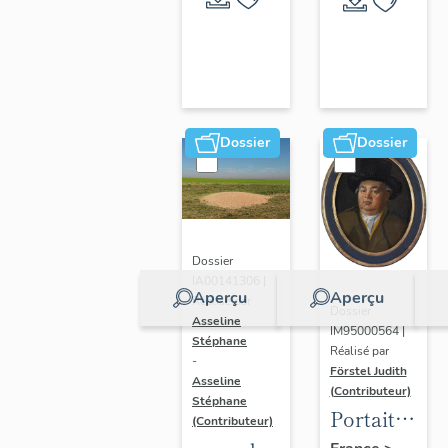
Dossier
Dossier
Dossier
IA00141306 |
Aperçu
Aperçu
Réalisé par
Dossier
Asseline
IM95000564 |
Stéphane
Réalisé par
-
Förstel Judith
Asseline
(Contributeur)
Stéphane
Portait
(Contributeur)
d'homme