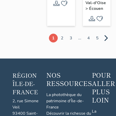
Val-d'Oise
>
Écouen
1
2
3
...
4
5
NOS
POUR
RÉGION
RESSOURCES
ALLER
ÎLE-DE-
PLUS
FRANCE
La photothèque du
LOIN
2, rue Simone
patrimoine d'Île-de-
Veil
France
La
93400 Saint-
Découvrir la richesse du