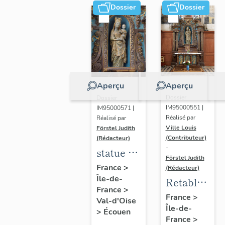
Dossier
Dossier
Aperçu
Aperçu
Dossier
Dossier
IM95000551 |
IM95000571 |
Réalisé par
Réalisé par
Ville Louis
Förstel Judith
(Contributeur)
(Rédacteur)
-
statue de
Förstel Judith
la Vierge
France
>
(Rédacteur)
Île-de-
à
Retable
France
>
l'Enfant,
de la
France
>
Val-d'Oise
XIVe
Île-de-
Vierge
>
Écouen
France
>
siècle