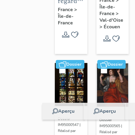
regard
France
>
Île-de-
en
photographique
France
>
France
>
médaillon
Île-de-
sur les
Val-d'Oise
France
ovale.
paysages
>
Écouen
de la
Plaine
de
France.
Dossier
Dossier
Aperçu
Aperçu
Dossier
Dossier
IM95000547 |
IM95000565 |
Réalisé par
Réalisé par