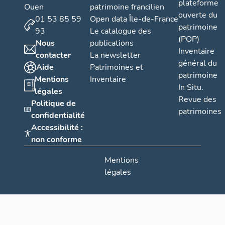
plateforme
Ouen
patrimoine francilien
ouverte du
01 53 85 59
Open data Île-de-France
patrimoine
93
Le catalogue des
(POP)
Nous
publications
Inventaire
contacter
La newsletter
général du
Aide
Patrimoines et
patrimoine
Mentions
Inventaire
In Situ.
légales
Revue des
Politique de
patrimoines
confidentialité
Accessibilité :
non conforme
Mentions
légales