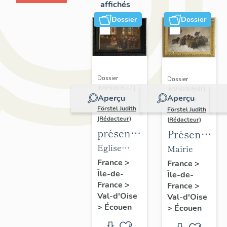
affichés
Dossier
Dossier
Dossier
Dossier
IM95000537 |
IM95000568 |
Aperçu
Aperçu
Réalisé par
Réalisé par
Förstel Judith
Förstel Judith
(Rédacteur)
(Rédacteur)
présentation
Présentatio
du
du
Eglise
Mairie
mobilier
mobilier
Saint-
France
>
France
>
Île-de-
de
Île-de-
de la
Acceul
France
>
France
>
l'église
mairie
Val-d'Oise
Val-d'Oise
d'Ecouen
d'Ecouen
>
Écouen
>
Écouen