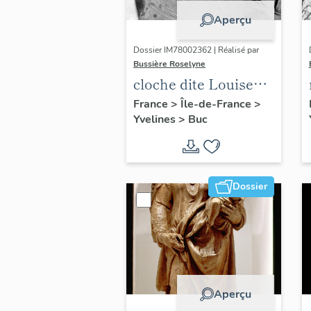
Aperçu
Dossier IM78002362 | Réalisé par
Bussière Roselyne
cloche dite Louise
Auguste Adélaïde
France
>
Île-de-France
>
Yvelines
>
Buc
Dossier
Aperçu