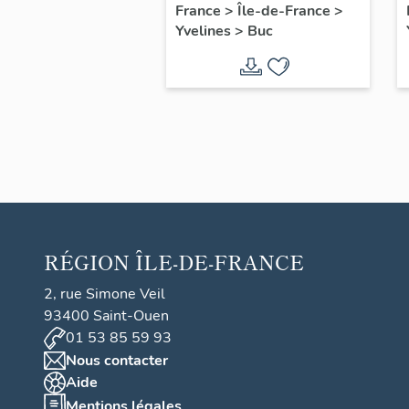
filles, actuellement
France
>
Île-de-France
>
Yvelines
>
Buc
annexe de la mairie
RÉGION
ÎLE-DE-FRANCE
2, rue Simone Veil
93400 Saint-Ouen
01 53 85 59 93
Nous contacter
Aide
Mentions légales