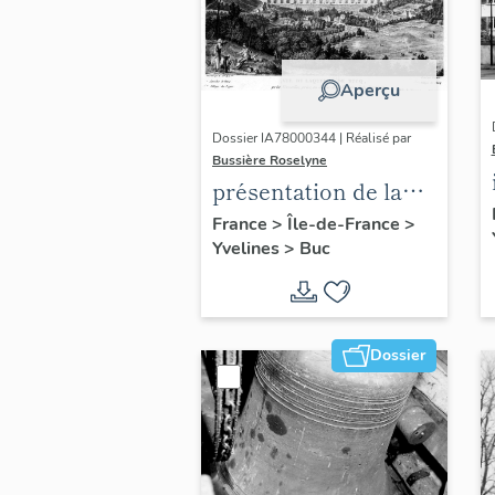
Aperçu
Dossier IA78000344 | Réalisé par
Bussière Roselyne
présentation de la
commune de Buc
France
>
Île-de-France
>
Yvelines
>
Buc
Dossier