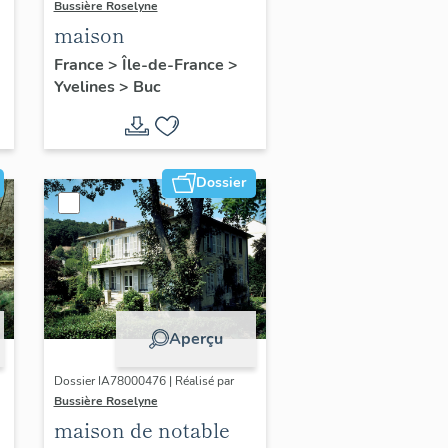
Bussière Roselyne
maison
France
>
Île-de-France
>
Yvelines
>
Buc
Dossier
Aperçu
Dossier IA78000476 | Réalisé par
Bussière Roselyne
maison de notable