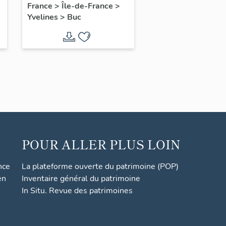
France
>
Île-de-France
>
Yvelines
>
Buc
POUR ALLER PLUS LOIN
nce
La plateforme ouverte du patrimoine (POP)
en
Inventaire général du patrimoine
In Situ. Revue des patrimoines