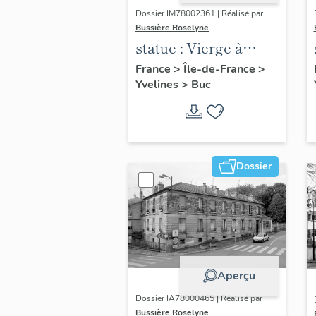
Dossier IM78002361 | Réalisé par
Bussière Roselyne
statue : Vierge à
l'Enfant (n°2)
France
>
Île-de-France
>
Yvelines
>
Buc
Dossier
Aperçu
Dossier IA78000465 | Réalisé par
Bussière Roselyne