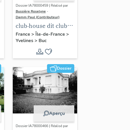
Dossier IA78000459 | Réalisé par
Bussière Roselyne
-
Damm Paul (Contributeur)
club-house dit club
Roland Garros
France
>
Île-de-France
>
Yvelines
>
Buc
Dossier
Aperçu
Dossier IA78000466 | Réalisé par