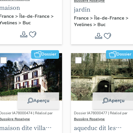
Bussière Roselyne
maison
jardin
France
>
Île-de-France
>
France
>
Île-de-France
>
Yvelines
>
Buc
Yvelines
>
Buc
Dossier
Dossier
Aperçu
Aperçu
Dossier IA78000474 | Réalisé par
Dossier IA78000477 | Réalisé par
Bussière Roselyne
Bussière Roselyne
maison dite villa
aqueduc dit les