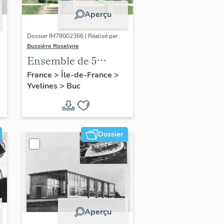
Aperçu
Dossier IM78002366 | Réalisé par
Bussière Roselyne
Ensemble de 5
statues
France
>
Île-de-France
>
Yvelines
>
Buc
Dossier
Aperçu