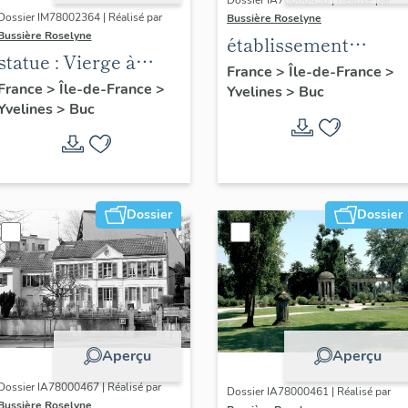
Dossier IA78000458 | Réalisé par
Dossier IM78002364 | Réalisé par
Bussière Roselyne
Bussière Roselyne
établissement
statue : Vierge à
aéronautique dit
France
>
Île-de-France
>
l'Enfant (n°1)
France
>
Île-de-France
>
Yvelines
>
Buc
aéroparc Louis-
Yvelines
>
Buc
Blériot
Dossier
Dossier
Aperçu
Aperçu
Dossier IA78000467 | Réalisé par
Dossier IA78000461 | Réalisé par
Bussière Roselyne