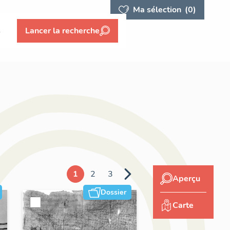
Ma sélection
(0)
s
Lancer la recherche
1
2
3
Aperçu
Dossier
Carte