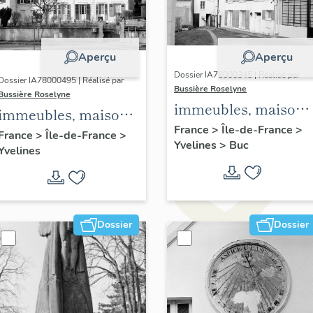
Aperçu
Aperçu
Dossier IA78000345 | Réalisé par
Dossier IA78000495 | Réalisé par
Bussière Roselyne
Bussière Roselyne
immeubles, maisons
immeubles, maisons,
fermes
France
>
Île-de-France
>
fermes
France
>
Île-de-France
>
Yvelines
>
Buc
Yvelines
Dossier
Dossier