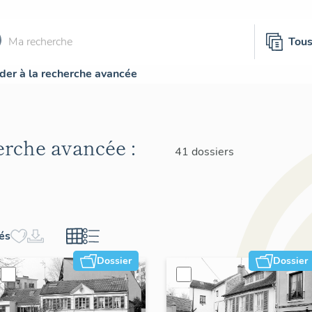
Tou
der à la recherche avancée
herche avancée :
41 dossiers
hés
Dossier
Dossier