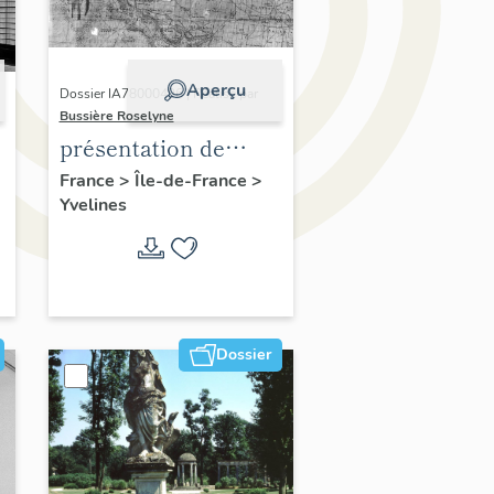
Aperçu
Dossier IA78000496 | Réalisé par
Bussière Roselyne
présentation de
,
l'étude du
France
>
Île-de-France
>
Yvelines
patrimoine de l'aire
d'étude Versailles
périphérie sud
Dossier