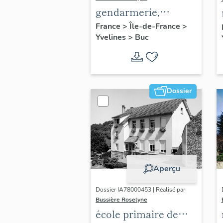
gendarmerie,
actuellement
France
>
Île-de-France
>
Yvelines
>
Buc
immeuble
Dossier
Aperçu
Dossier IA78000453 | Réalisé par
Bussière Roselyne
école primaire de