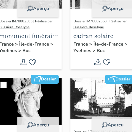
Aperçu
Aperçu
Dossier IM78002365 | Réalisé par
Dossier IM78002363 | Réalisé par
Bussière Roselyne
Bussière Roselyne
monument funéraire
cadran solaire
de Jean Casale
France
>
Île-de-France
>
France
>
Île-de-France
>
Yvelines
>
Buc
Yvelines
>
Buc
Dossier
Dossier
Aperçu
Aperçu