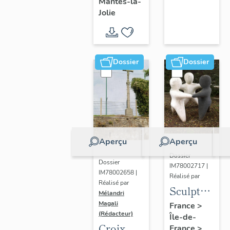
Mantes-la-
Jolie
Dossier
Dossier
Aperçu
Aperçu
Dossier
Dossier
IM78002717 |
IM78002658 |
Réalisé par
Réalisé par
Sculpture
Mélandri
: la
Magali
France
>
(Rédacteur)
Île-de-
Ronde
Croix
France
>