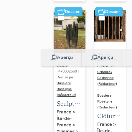
Dossier
Dossier
Dossier
Aperçu
Aperçu
IM78002711 |
Dossier
Réalisé par
IM78002660 |
Crnokrak
Réalisé par
Catherine
Bussière
(Rédacteur)
Roselyne
-
(Rédacteur)
Bussière
Sculpture
Roselyne
(Rédacteur)
: la
France
>
Clôture
Île-de-
Ronde
de
France
>
France
>
Île-de-
Yvelines
>