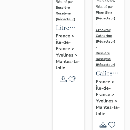
IM78002687 |
Réalisé par
Réalisé par
Bussière
Phan Sina
Roselyne
(Rédacteur)
(Rédacteur)
-
Litre
Crnokrak
funéraire
France
>
Catherine
(Rédacteur)
Île-de-
du
-
France
>
prince
Bussière
Yvelines
>
de Conti
Roselyne
Mantes-la-
(Rédacteur)
Jolie
Calice
n°2 et sa
France
>
Île-de-
patène
France
>
Yvelines
>
Mantes-la-
Jolie