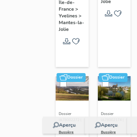
Jolie
Île-de-
de ville
France
>
Yvelines
>
Mantes-la-
Jolie
Dossier
Dossier
Dossier
Dossier
IA78002272 |
IA78002174 |
Aperçu
Aperçu
Réalisé par
Réalisé par
Bussière
Bussière