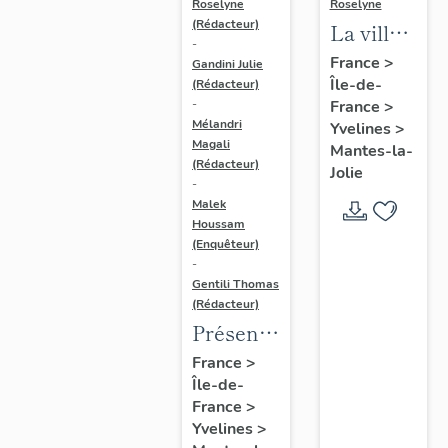
Roselyne
Roselyne
(Rédacteur)
La ville
-
de
France
>
Gandini Julie
Île-de-
Mantes-
(Rédacteur)
France
>
-
la-Jolie
Mélandri
Yvelines
>
Magali
Mantes-la-
(Rédacteur)
Jolie
-
Malek
Houssam
(Enquêteur)
-
Gentili Thomas
(Rédacteur)
Présentation
de
France
>
Île-de-
l'étude
France
>
Yvelines
>