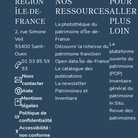
NOS
POUR
RÉGION
RESSOURCES
ALLER
ÎLE-DE-
PLUS
FRANCE
La photothèque du
LOIN
2, rue Simone
patrimoine d'Île-de-
Veil
France
La
93400 Saint-
Découvrir la richesse du
plateforme
Ouen
patrimoine francilien
ouverte du
01 53 85 59
Open data Île-de-France
patrimoine
93
Le catalogue des
(POP)
Nous
publications
Inventaire
contacter
La newsletter
général du
Aide
Patrimoines et
patrimoine
Mentions
Inventaire
In Situ.
légales
Revue des
Politique de
patrimoines
confidentialité
Accessibilité :
non conforme