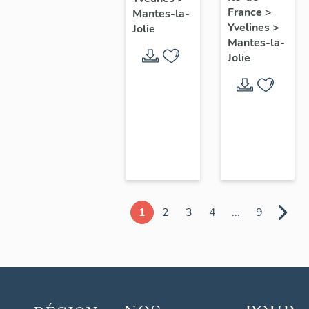
chœur
France
>
Mantes-la-
Yvelines
>
Jolie
Mantes-la-
Jolie
1
2
3
4
...
9