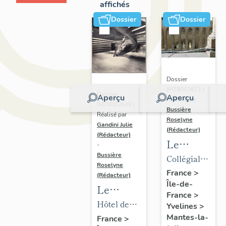
affichés
Dossier
Dossier
Dossier
IM78002671 |
Dossier
Aperçu
Aperçu
Réalisé par
IM78002649 |
Bussière
Réalisé par
Roselyne
Gandini Julie
(Rédacteur)
(Rédacteur)
Le
-
mobilier
Bussière
Collégiale
Roselyne
de la
Notre-
France
>
(Rédacteur)
Île-de-
collégiale
Dame
Le
France
>
mobilier
Hôtel de
Yvelines
>
de l'hôtel
ville
Mantes-la-
France
>