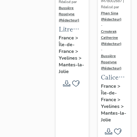
IM78002687 |
Réalisé par
Réalisé par
Bussière
Phan Sina
Roselyne
(Rédacteur)
(Rédacteur)
-
Litre
Crnokrak
funéraire
France
>
Catherine
(Rédacteur)
Île-de-
du
-
France
>
prince
Bussière
Yvelines
>
de Conti
Roselyne
Mantes-la-
(Rédacteur)
Jolie
Calice
n°2 et sa
France
>
Île-de-
patène
France
>
Yvelines
>
Mantes-la-
Jolie