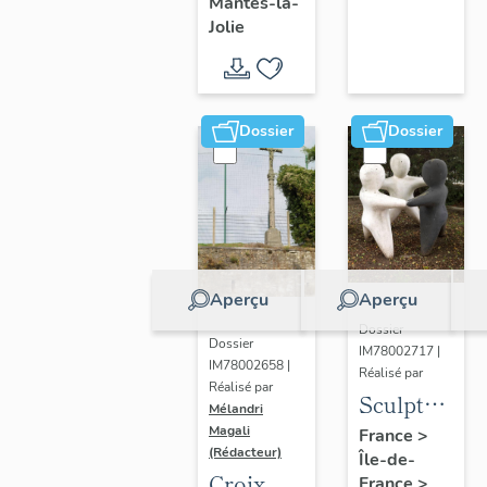
Mantes-la-
Jolie
Dossier
Dossier
Aperçu
Aperçu
Dossier
Dossier
IM78002717 |
IM78002658 |
Réalisé par
Réalisé par
Sculpture
Mélandri
: la
Magali
France
>
(Rédacteur)
Île-de-
Ronde
Croix
France
>