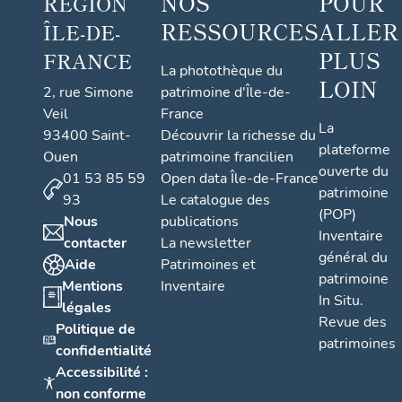
NOS
POUR
RÉGION
RESSOURCES
ALLER
ÎLE-DE-
PLUS
FRANCE
La photothèque du
LOIN
2, rue Simone
patrimoine d'Île-de-
Veil
France
La
93400 Saint-
Découvrir la richesse du
plateforme
Ouen
patrimoine francilien
ouverte du
01 53 85 59
Open data Île-de-France
patrimoine
93
Le catalogue des
(POP)
Nous
publications
Inventaire
contacter
La newsletter
général du
Aide
Patrimoines et
patrimoine
Mentions
Inventaire
In Situ.
légales
Revue des
Politique de
patrimoines
confidentialité
Accessibilité :
non conforme