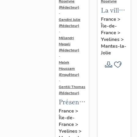
Roselyne
Roselyne
(Rédacteur)
La ville
-
de
France
>
Gandini Julie
Île-de-
Mantes-
(Rédacteur)
France
>
-
la-Jolie
Mélandri
Yvelines
>
Magali
Mantes-la-
(Rédacteur)
Jolie
-
Malek
Houssam
(Enquêteur)
-
Gentili Thomas
(Rédacteur)
Présentation
de
France
>
Île-de-
l'étude
France
>
Yvelines
>