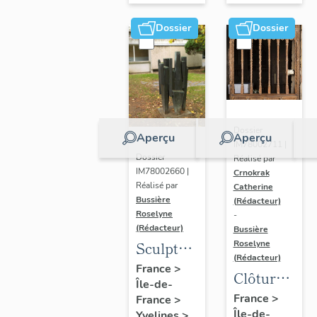
Dossier
Dossier
Dossier
Aperçu
Aperçu
IM78002711 |
Dossier
Réalisé par
IM78002660 |
Crnokrak
Réalisé par
Catherine
Bussière
(Rédacteur)
Roselyne
-
(Rédacteur)
Bussière
Sculpture
Roselyne
(Rédacteur)
: la
France
>
Clôture
Île-de-
Ronde
de
France
>
France
>
Île-de-
Yvelines
>