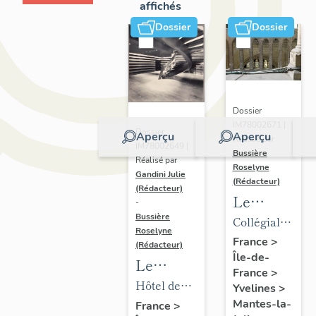
affichés
Dossier
Dossier
Dossier
IM78002671 |
Dossier
Aperçu
Aperçu
Réalisé par
IM78002649 |
Bussière
Réalisé par
Roselyne
Gandini Julie
(Rédacteur)
(Rédacteur)
Le
-
mobilier
Bussière
Collégiale
Roselyne
de la
Notre-
France
>
(Rédacteur)
Île-de-
collégiale
Dame
Le
France
>
mobilier
Hôtel de
Yvelines
>
de l'hôtel
ville
Mantes-la-
France
>