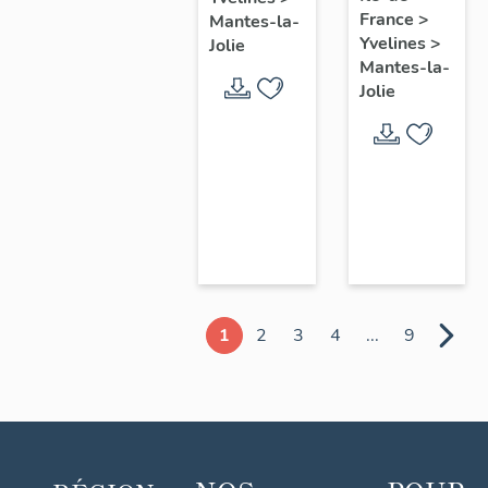
chœur
France
>
Mantes-la-
Yvelines
>
Jolie
Mantes-la-
Jolie
1
2
3
4
...
9