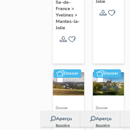
Jolie
Île-de-
de ville
France
>
Yvelines
>
Mantes-la-
Jolie
Dossier
Dossier
Dossier
Dossier
IA78002272 |
IA78002174 |
Aperçu
Aperçu
Réalisé par
Réalisé par
Bussière
Bussière