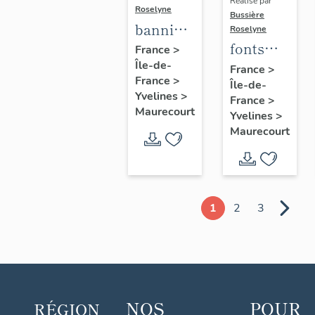
Réalisé par
Roselyne
Bussière
bannière
Roselyne
fonts
de
France
>
Île-de-
baptismaux
procession
France
>
France
>
Île-de-
n°1
de la
Yvelines
>
France
>
congrégation
Maurecourt
Yvelines
>
des
Maurecourt
Enfants
de Marie
1
2
3
NOS
POUR
RÉGION