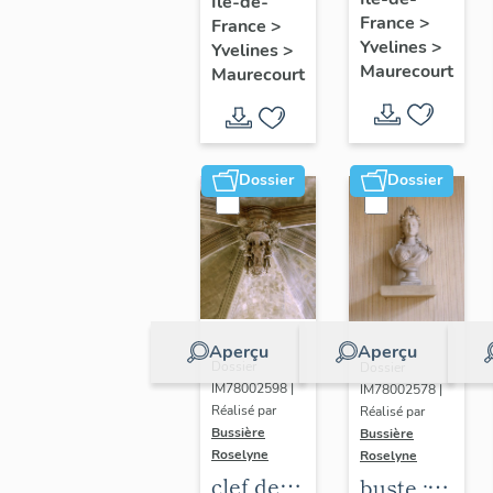
glorieux
Île-de-
procession
France
>
France
>
:
Yvelines
>
Yvelines
>
Immaculée
Maurecourt
Maurecourt
Conception
Dossier
Dossier
Aperçu
Aperçu
Dossier
Dossier
IM78002598 |
IM78002578 |
Réalisé par
Réalisé par
Bussière
Bussière
Roselyne
Roselyne
clef de
buste :