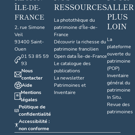
RESSOURCES
ALLER
ÎLE-DE-
PLUS
FRANCE
La photothèque du
LOIN
2, rue Simone
patrimoine d'Île-de-
Veil
France
La
93400 Saint-
Découvrir la richesse du
plateforme
Ouen
patrimoine francilien
ouverte du
01 53 85 59
Open data Île-de-France
patrimoine
93
Le catalogue des
(POP)
Nous
publications
Inventaire
contacter
La newsletter
général du
Aide
Patrimoines et
patrimoine
Mentions
Inventaire
In Situ.
légales
Revue des
Politique de
patrimoines
confidentialité
Accessibilité :
non conforme