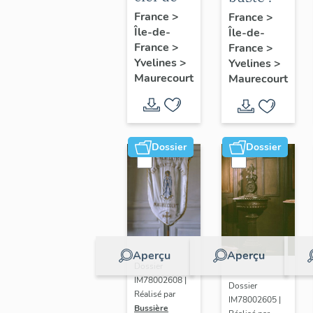
voûte
Marianne
France
>
France
>
Île-de-
pendante
Île-de-
France
>
France
>
: Vierge
Yvelines
>
Yvelines
>
à
Maurecourt
Maurecourt
l'Enfant
Dossier
Dossier
Aperçu
Aperçu
Dossier
IM78002608 |
Dossier
Réalisé par
IM78002605 |
Bussière