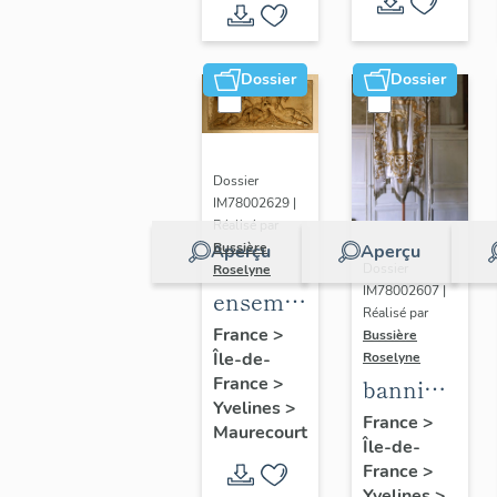
de Seine
et Oise
Dossier
Dossier
Dossier
IM78002629 |
Réalisé par
Bussière
Aperçu
Aperçu
Dossier
Roselyne
IM78002607 |
ensemble
Réalisé par
de 2
France
>
Bussière
Île-de-
reliefs
Roselyne
France
>
bannière
Yvelines
>
de
France
>
Maurecourt
Île-de-
procession
France
>
: Jeanne
Yvelines
>