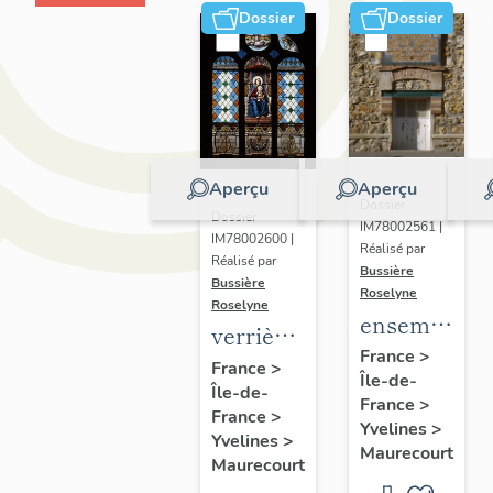
Dossier
Dossier
Aperçu
Aperçu
Dossier
Dossier
IM78002561 |
IM78002600 |
Réalisé par
Réalisé par
Bussière
Bussière
Roselyne
Roselyne
ensemble
verrières
de 2
France
>
(7)
France
>
Île-de-
plaques
Île-de-
France
>
commémorat
France
>
Yvelines
>
Yvelines
>
des
Maurecourt
Maurecourt
instituteurs