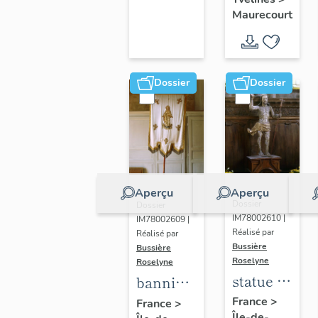
d'Arc
Maurecourt
Dossier
Dossier
Aperçu
Aperçu
Dossier
Dossier
IM78002610 |
IM78002609 |
Réalisé par
Réalisé par
Bussière
Bussière
Roselyne
Roselyne
statue :
bannière
Christ
de
France
>
France
>
Île-de-