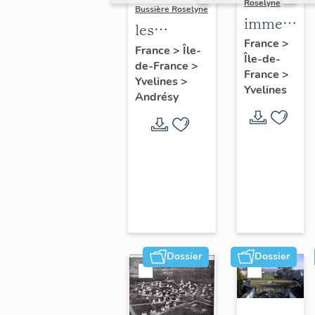
Roselyne
Bussière Roselyne
immeubles
les
maisons,
France
>
immeubles,
France
>
Île-
Île-de-
fermes
de-France
>
maisons et
France
>
Yvelines
>
fermes du
Yvelines
Andrésy
canton
d'Andrésy
Dossier
Dossier