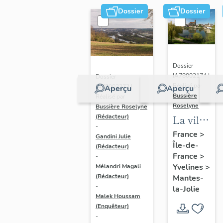
Dossier
Dossier
Dossier
IA78002174 |
Dossier
Réalisé par
IA78002272 |
Aperçu
Aperçu
Bussière
Réalisé par
Roselyne
Bussière Roselyne
La ville
(Rédacteur)
-
de
France
>
Gandini Julie
Île-de-
Mantes-
(Rédacteur)
France
>
-
la-Jolie
Yvelines
>
Mélandri Magali
(Rédacteur)
Mantes-
-
la-Jolie
Malek Houssam
(Enquêteur)
-