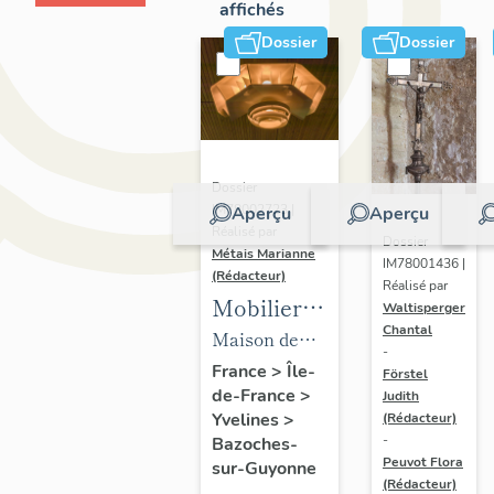
affichés
Dossier
Dossier
Dossier
IM78002723 |
Aperçu
Aperçu
Réalisé par
Dossier
Métais Marianne
IM78001436 |
(Rédacteur)
Réalisé par
Mobilier
Waltisperger
Chantal
de la
Maison de
-
maison
villégiature
France
>
Île-
Förstel
de-France
>
Louis
Judith
dite maison
Yvelines
>
(Rédacteur)
Carré
Louis Carré
-
Bazoches-
Peuvot Flora
sur-Guyonne
(Rédacteur)