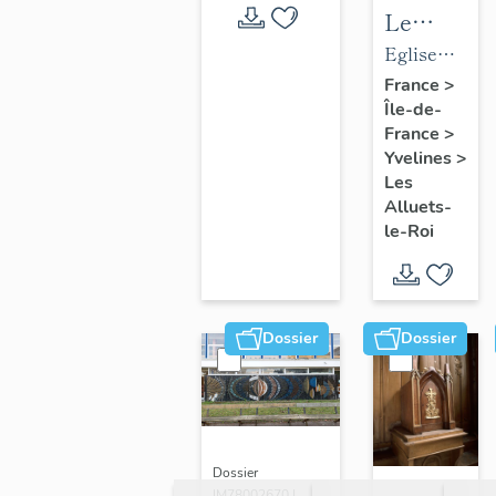
Le
mobilier
Eglise
de
paroissiale
France
>
Île-de-
l'église
Saint-
France
>
paroissial
Nicolas
Yvelines
>
Saint-
Les
Nicolas
Alluets-
le-Roi
Dossier
Dossier
Dossier
IM78002670 |