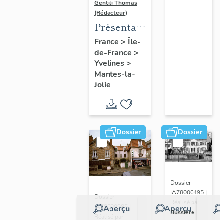
Gentili Thomas
(Rédacteur)
Présentation
de l'étude
France
>
Île-
de-France
>
Yvelines
>
Mantes-la-
Jolie
Dossier
Dossier
Dossier
IA78000495 |
Dossier
Réalisé par
IA78000985 |
Aperçu
Aperçu
Bussière
Réalisé par