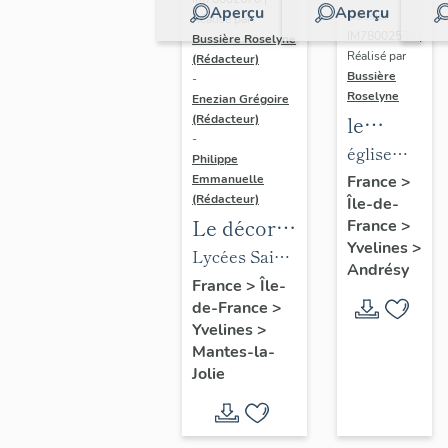
Aperçu
Aperçu
Dossier
Réalisé par
IM78002588 |
Bussière Roselyne
Réalisé par
(Rédacteur)
Bussière
-
Roselyne
Enezian Grégoire
le
(Rédacteur)
-
mobilier
église
Philippe
de
paroissiale
Emmanuelle
France
>
(Rédacteur)
Île-de-
l'église
Saint-
Le décor
France
>
Saint-
Germain
Yvelines
>
des lycées
Lycées Saint-
Germain-
Andrésy
de Mantes
Exupéry et
France
>
Île-
de-
de-France
>
Jean Rostand
Paris
Yvelines
>
(liste
Mantes-la-
supplémen
Jolie