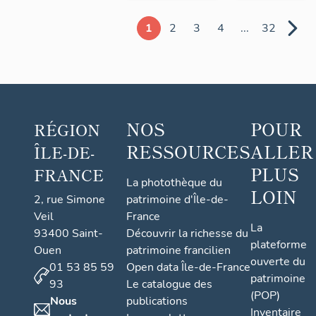
1
2
3
4
...
32
NOS
POUR
RÉGION
RESSOURCES
ALLER
ÎLE-DE-
PLUS
FRANCE
La photothèque du
LOIN
2, rue Simone
patrimoine d'Île-de-
Veil
France
La
93400 Saint-
Découvrir la richesse du
plateforme
Ouen
patrimoine francilien
ouverte du
01 53 85 59
Open data Île-de-France
patrimoine
93
Le catalogue des
(POP)
Nous
publications
Inventaire