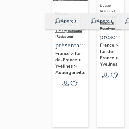
Dossier
IA78002133 |
Dossier
Réalisé par
IA78002210 |
Aperçu
Aperçu
Bussière
Réalisé par
Roselyne
Timery Joumana
présentat
(Rédacteur)
du
présentation
France
>
Île-de-
diagnostic
de l'étude
France
>
Île-
France
>
patrimonia
de-France
>
d'Elisabethville
Yvelines
Yvelines
>
urbain
Aubergenville
et
paysager
de
Seine-
Aval