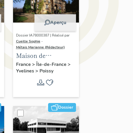
Aperçu
Dossier IA78000387 | Réalisé par
Cueille Sophie
-
Métais Marianne (Rédacteur)
Maison de
villégiature L'Escale,
France
>
Île-de-France
>
Yvelines
>
Poissy
autrefois villa Félix
Dossier