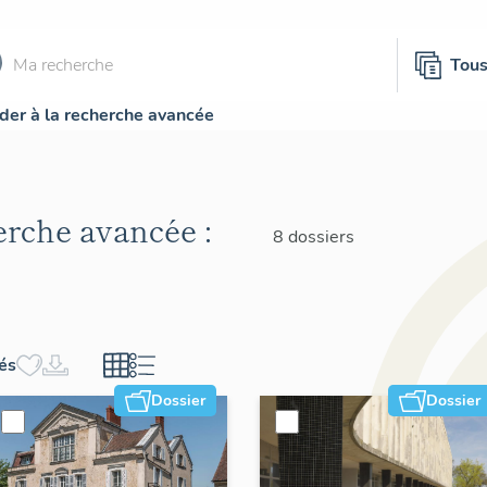
Tou
der à la recherche avancée
herche avancée :
8 dossiers
hés
Dossier
Dossier