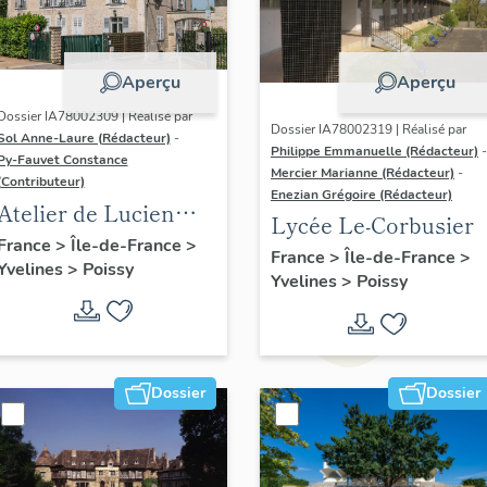
Aperçu
Aperçu
Dossier IA78002309 | Réalisé par
Dossier IA78002319 | Réalisé par
Sol Anne-Laure (Rédacteur)
-
Philippe Emmanuelle (Rédacteur)
-
Py-Fauvet Constance
Mercier Marianne (Rédacteur)
-
(Contributeur)
Enezian Grégoire (Rédacteur)
Atelier de Lucien
Lycée Le-Corbusier
Gros, actuellement
France
>
Île-de-France
>
France
>
Île-de-France
>
Yvelines
>
Poissy
Atelier des Peintres
Yvelines
>
Poissy
de l'Abbaye
Dossier
Dossier