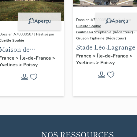
Dossier IA78000511 | Réalisé par
Aperçu
Aperçu
Cueille Sophie
-
Guilmeau Stéphanie (Rédacteur)
-
Dossier IA78000507 | Réalisé par
Gruson Tiphaine (Rédacteur)
Cueille Sophie
Stade Léo-Lagrange
Maison de
France
>
Île-de-France
>
villégiature de la
France
>
Île-de-France
>
Yvelines
>
Poissy
Yvelines
>
Poissy
famille Agache
NOS RESSOURCES