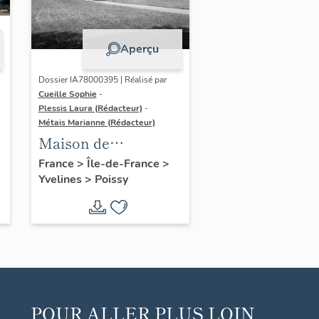
Aperçu
Dossier IA78000395 | Réalisé par
Cueille Sophie
-
Plessis Laura (Rédacteur)
-
Métais Marianne (Rédacteur)
Maison de
villégiature dite Villa
France
>
Île-de-France
>
Yvelines
>
Poissy
Savoye, Les Heures
claires
POUR ALLER PLUS LOIN