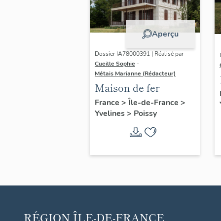
Aperçu
Dossier IA78000391 | Réalisé par
Cueille Sophie
-
Métais Marianne (Rédacteur)
Maison de fer
France
>
Île-de-France
>
Yvelines
>
Poissy
RÉGION
ÎLE-DE-FRANCE