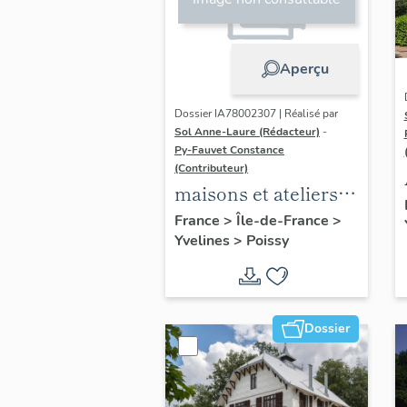
Aperçu
Dossier IA78002307 | Réalisé par
Sol Anne-Laure (Rédacteur)
-
Py-Fauvet Constance
(Contributeur)
maisons et ateliers
des peintres Ernest
France
>
Île-de-France
>
Yvelines
>
Poissy
et Charles
Meissonier
Dossier